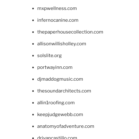
mxpwellness.com
infernocanine.com
thepaperhousecollection.com
allisonwillisholley.com
solslite.org
portwayinn.com
djmaddogmusic.com
thesoundarchitects.com
allin1roofing.com
keepjudgewebb.com
anatomyofadventure.com
drivancastillo.com