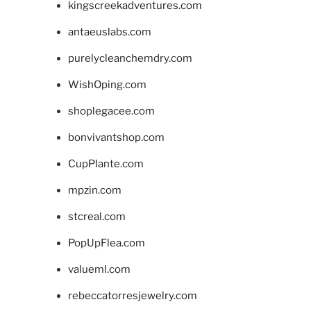
kingscreekadventures.com
antaeuslabs.com
purelycleanchemdry.com
WishOping.com
shoplegacee.com
bonvivantshop.com
CupPlante.com
mpzin.com
stcreal.com
PopUpFlea.com
valueml.com
rebeccatorresjewelry.com