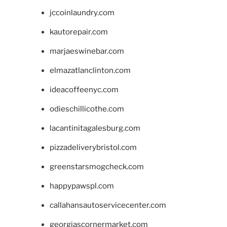
jccoinlaundry.com
kautorepair.com
marjaeswinebar.com
elmazatlanclinton.com
ideacoffeenyc.com
odieschillicothe.com
lacantinitagalesburg.com
pizzadeliverybristol.com
greenstarsmogcheck.com
happypawspl.com
callahansautoservicecenter.com
georgiascornermarket.com