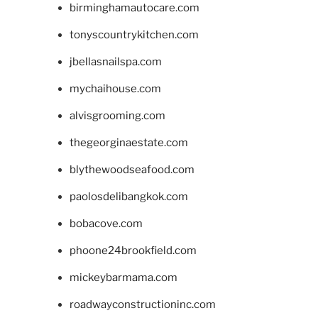
birminghamautocare.com
tonyscountrykitchen.com
jbellasnailspa.com
mychaihouse.com
alvisgrooming.com
thegeorginaestate.com
blythewoodseafood.com
paolosdelibangkok.com
bobacove.com
phoone24brookfield.com
mickeybarmama.com
roadwayconstructioninc.com