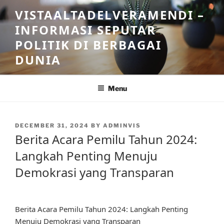
Skip
VISTAALTADELVERAMENDI –
to
INFORMASI SEPUTAR
content
POLITIK DI BERBAGAI
DUNIA
Menu
POSTED
DECEMBER 31, 2024
BY
ADMINVIS
ON
Berita Acara Pemilu Tahun 2024:
Langkah Penting Menuju
Demokrasi yang Transparan
Berita Acara Pemilu Tahun 2024: Langkah Penting
Menuju Demokrasi yang Transparan