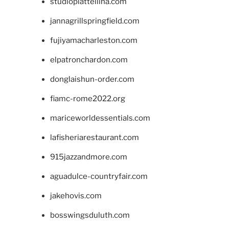
studiopiattellina.com
jannagrillspringfield.com
fujiyamacharleston.com
elpatronchardon.com
donglaishun-order.com
fiamc-rome2022.org
mariceworldessentials.com
lafisheriarestaurant.com
915jazzandmore.com
aguadulce-countryfair.com
jakehovis.com
bosswingsduluth.com