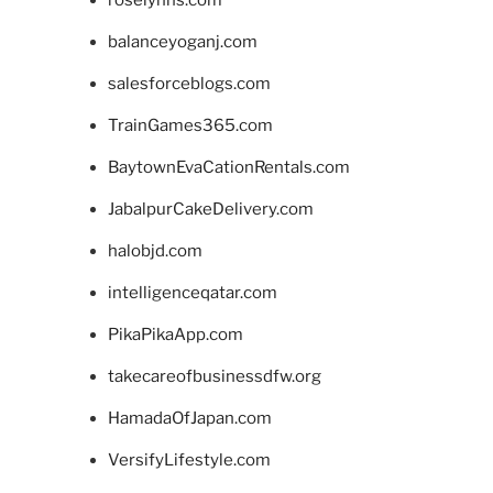
balanceyoganj.com
salesforceblogs.com
TrainGames365.com
BaytownEvaCationRentals.com
JabalpurCakeDelivery.com
halobjd.com
intelligenceqatar.com
PikaPikaApp.com
takecareofbusinessdfw.org
HamadaOfJapan.com
VersifyLifestyle.com