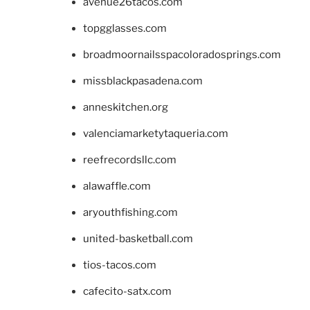
avenue26tacos.com
topgglasses.com
broadmoornailsspacoloradosprings.com
missblackpasadena.com
anneskitchen.org
valenciamarketytaqueria.com
reefrecordsllc.com
alawaffle.com
aryouthfishing.com
united-basketball.com
tios-tacos.com
cafecito-satx.com