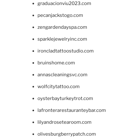
graduacionviu2023.com
pecanjackstogo.com
zengardendayspa.com
sparklejewelryinc.com
ironcladtattoostudio.com
bruinshome.com
annascleaningsvc.com
wolfcitytattoo.com
oysterbayturkeytrot.com
lafronterarestauranteybar.com
lilyandrosetearoom.com
olivesburgberrypatch.com