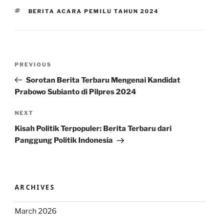
TAGS
BERITA ACARA PEMILU TAHUN 2024
Post
Previous
PREVIOUS
navigation
Post
Sorotan Berita Terbaru Mengenai Kandidat
Prabowo Subianto di Pilpres 2024
Next
NEXT
Post
Kisah Politik Terpopuler: Berita Terbaru dari
Panggung Politik Indonesia
ARCHIVES
March 2026