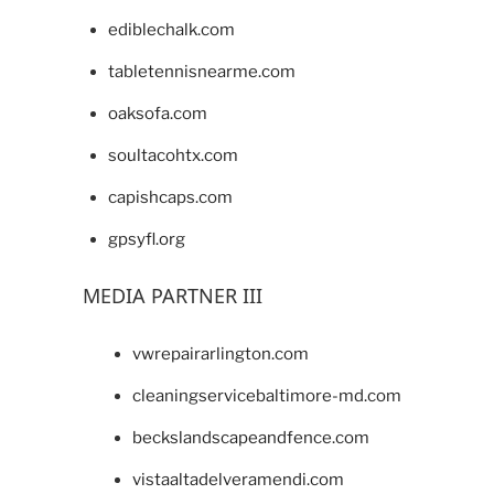
ediblechalk.com
tabletennisnearme.com
oaksofa.com
soultacohtx.com
capishcaps.com
gpsyfl.org
MEDIA PARTNER III
vwrepairarlington.com
cleaningservicebaltimore-md.com
beckslandscapeandfence.com
vistaaltadelveramendi.com