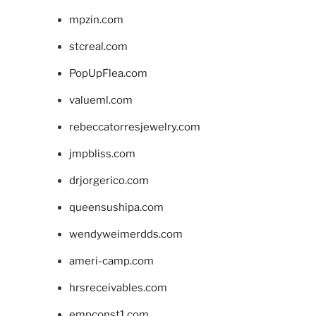
mpzin.com
stcreal.com
PopUpFlea.com
valueml.com
rebeccatorresjewelry.com
jmpbliss.com
drjorgerico.com
queensushipa.com
wendyweimerdds.com
ameri-camp.com
hrsreceivables.com
empconst1.com