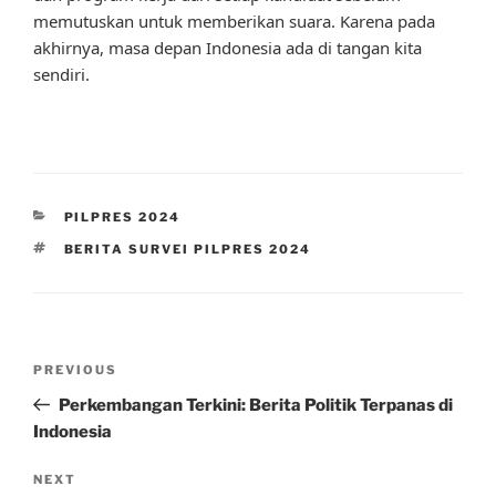
memutuskan untuk memberikan suara. Karena pada
akhirnya, masa depan Indonesia ada di tangan kita
sendiri.
CATEGORIES
PILPRES 2024
TAGS
BERITA SURVEI PILPRES 2024
Post
Previous
PREVIOUS
navigation
Post
Perkembangan Terkini: Berita Politik Terpanas di
Indonesia
Next
NEXT