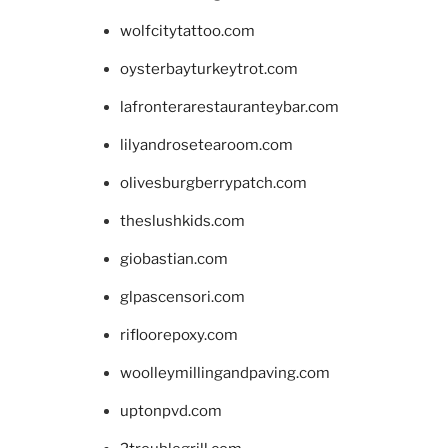
wolfcitytattoo.com
oysterbayturkeytrot.com
lafronterarestauranteybar.com
lilyandrosetearoom.com
olivesburgberrypatch.com
theslushkids.com
giobastian.com
glpascensori.com
rifloorepoxy.com
woolleymillingandpaving.com
uptonpvd.com