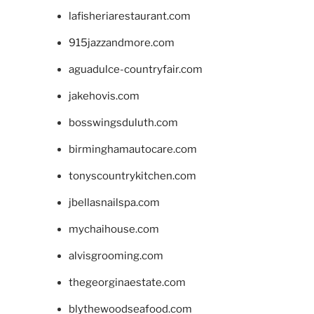
lafisheriarestaurant.com
915jazzandmore.com
aguadulce-countryfair.com
jakehovis.com
bosswingsduluth.com
birminghamautocare.com
tonyscountrykitchen.com
jbellasnailspa.com
mychaihouse.com
alvisgrooming.com
thegeorginaestate.com
blythewoodseafood.com