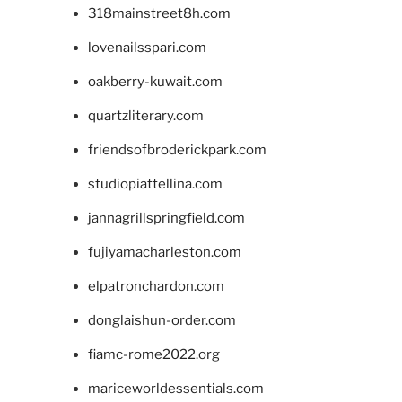
318mainstreet8h.com
lovenailsspari.com
oakberry-kuwait.com
quartzliterary.com
friendsofbroderickpark.com
studiopiattellina.com
jannagrillspringfield.com
fujiyamacharleston.com
elpatronchardon.com
donglaishun-order.com
fiamc-rome2022.org
mariceworldessentials.com