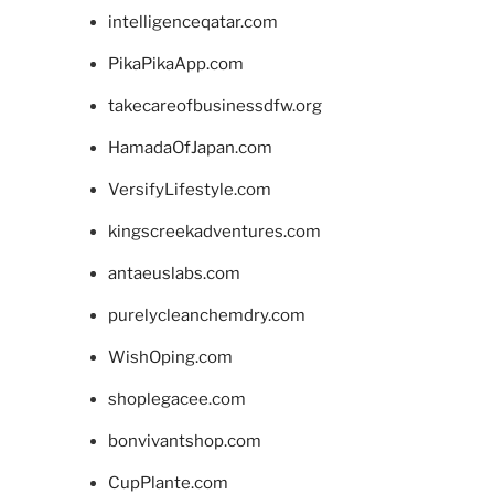
intelligenceqatar.com
PikaPikaApp.com
takecareofbusinessdfw.org
HamadaOfJapan.com
VersifyLifestyle.com
kingscreekadventures.com
antaeuslabs.com
purelycleanchemdry.com
WishOping.com
shoplegacee.com
bonvivantshop.com
CupPlante.com