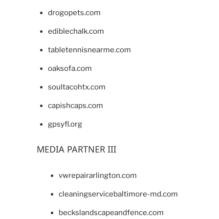
drogopets.com
ediblechalk.com
tabletennisnearme.com
oaksofa.com
soultacohtx.com
capishcaps.com
gpsyfl.org
MEDIA PARTNER III
vwrepairarlington.com
cleaningservicebaltimore-md.com
beckslandscapeandfence.com