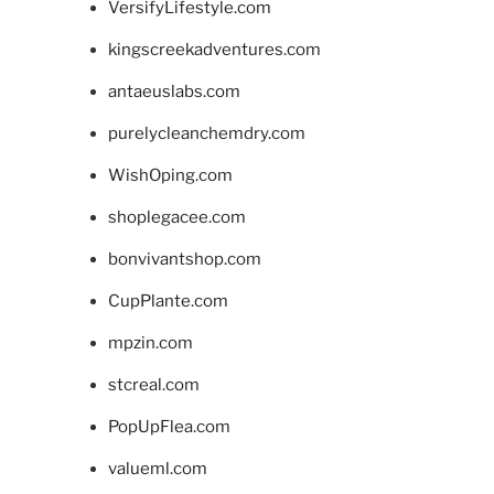
VersifyLifestyle.com
kingscreekadventures.com
antaeuslabs.com
purelycleanchemdry.com
WishOping.com
shoplegacee.com
bonvivantshop.com
CupPlante.com
mpzin.com
stcreal.com
PopUpFlea.com
valueml.com