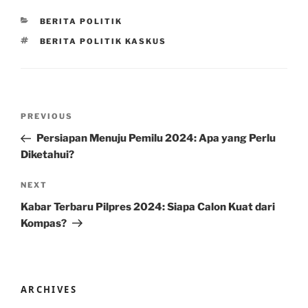
CATEGORIES
BERITA POLITIK
TAGS
BERITA POLITIK KASKUS
Post
Previous
PREVIOUS
navigation
Post
Persiapan Menuju Pemilu 2024: Apa yang Perlu
Diketahui?
Next
NEXT
Post
Kabar Terbaru Pilpres 2024: Siapa Calon Kuat dari
Kompas?
ARCHIVES