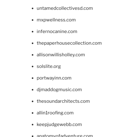
untamedcollectivesd.com
mxpwellness.com
infernocanine.com
thepaperhousecollection.com
allisonwillisholley.com
solslite.org
portwayinn.com
djmaddogmusic.com
thesoundarchitects.com
allin1roofing.com
keepjudgewebb.com
anatomyofadventure.com