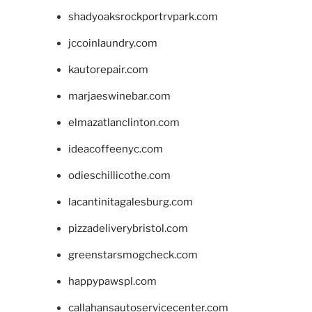
shadyoaksrockportrvpark.com
jccoinlaundry.com
kautorepair.com
marjaeswinebar.com
elmazatlanclinton.com
ideacoffeenyc.com
odieschillicothe.com
lacantinitagalesburg.com
pizzadeliverybristol.com
greenstarsmogcheck.com
happypawspl.com
callahansautoservicecenter.com