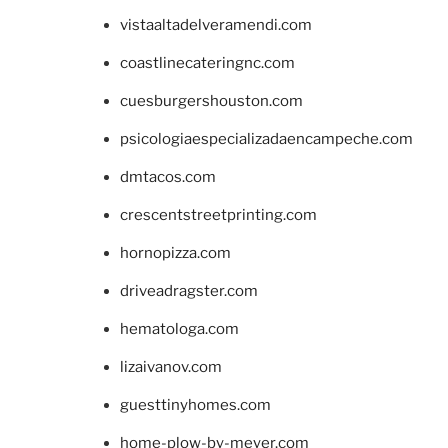
vistaaltadelveramendi.com
coastlinecateringnc.com
cuesburgershouston.com
psicologiaespecializadaencampeche.com
dmtacos.com
crescentstreetprinting.com
hornopizza.com
driveadragster.com
hematologa.com
lizaivanov.com
guesttinyhomes.com
home-plow-by-meyer.com