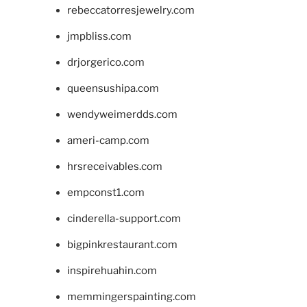
rebeccatorresjewelry.com
jmpbliss.com
drjorgerico.com
queensushipa.com
wendyweimerdds.com
ameri-camp.com
hrsreceivables.com
empconst1.com
cinderella-support.com
bigpinkrestaurant.com
inspirehuahin.com
memmingerspainting.com