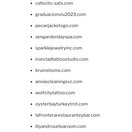
cafecito-satx.com
graduacionviu2023.com
pecanjackstogo.com
zengardendayspa.com
sparklejewelryinc.com
ironcladtattoostudio.com
bruinshome.com
annascleaningsvc.com
wolfcitytattoo.com
oysterbayturkeytrot.com
lafronterarestauranteybar.com
lilyandrosetearoom.com