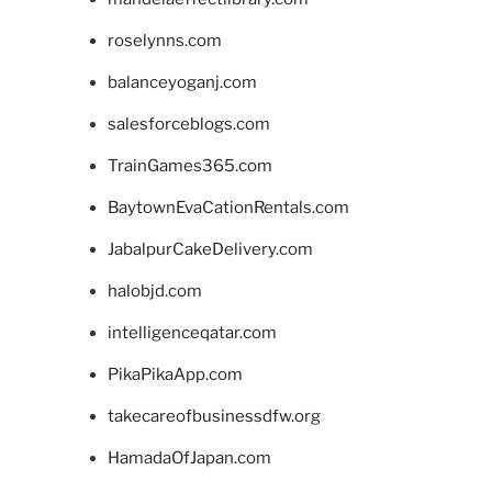
roselynns.com
balanceyoganj.com
salesforceblogs.com
TrainGames365.com
BaytownEvaCationRentals.com
JabalpurCakeDelivery.com
halobjd.com
intelligenceqatar.com
PikaPikaApp.com
takecareofbusinessdfw.org
HamadaOfJapan.com