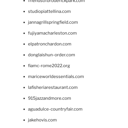
friendsofbroderickpark.com
studiopiattellina.com
jannagrillspringfield.com
fujiyamacharleston.com
elpatronchardon.com
donglaishun-order.com
fiamc-rome2022.org
mariceworldessentials.com
lafisheriarestaurant.com
915jazzandmore.com
aguadulce-countryfair.com
jakehovis.com