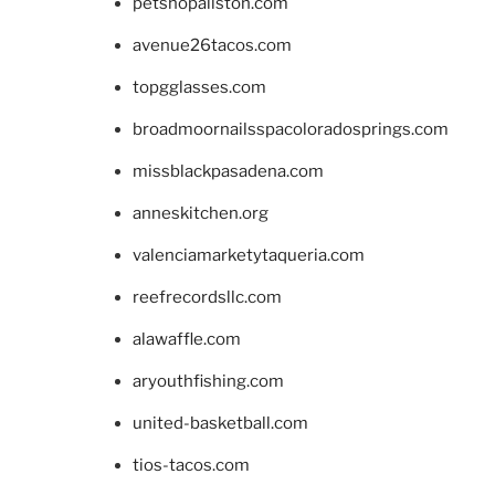
petshopallston.com
avenue26tacos.com
topgglasses.com
broadmoornailsspacoloradosprings.com
missblackpasadena.com
anneskitchen.org
valenciamarketytaqueria.com
reefrecordsllc.com
alawaffle.com
aryouthfishing.com
united-basketball.com
tios-tacos.com