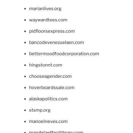
marianlives.org
waywardtees.com
pidfloorsexpress.com
bancodevenezuelaen.com
bettermoodfoodcorporation.com
hingstonnt.com
chooseagender.com
hoverboardssale.com
alaskapolitics.com
stsmp.org
manoelneves.com
mandelaeffectlibrary.com