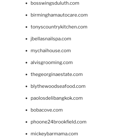
bosswingsduluth.com
birminghamautocare.com
tonyscountrykitchen.com
jbellasnailspa.com
mychaihouse.com
alvisgrooming.com
thegeorginaestate.com
blythewoodseafood.com
paolosdelibangkok.com
bobacove.com
phoone24brookfield.com
mickeybarmama.com