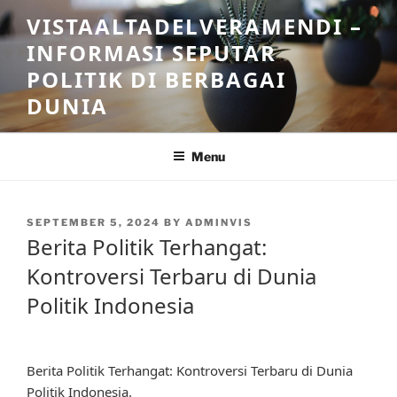
Skip
VISTAALTADELVERAMENDI –
to
INFORMASI SEPUTAR
content
POLITIK DI BERBAGAI
DUNIA
Menu
POSTED
SEPTEMBER 5, 2024
BY
ADMINVIS
ON
Berita Politik Terhangat:
Kontroversi Terbaru di Dunia
Politik Indonesia
Berita Politik Terhangat: Kontroversi Terbaru di Dunia
Politik Indonesia.