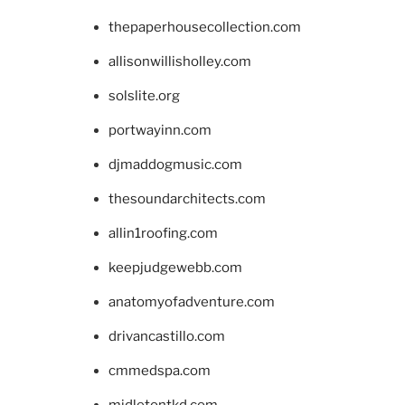
thepaperhousecollection.com
allisonwillisholley.com
solslite.org
portwayinn.com
djmaddogmusic.com
thesoundarchitects.com
allin1roofing.com
keepjudgewebb.com
anatomyofadventure.com
drivancastillo.com
cmmedspa.com
midletontkd.com