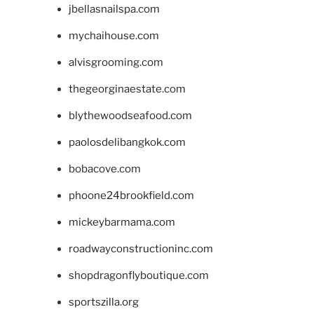
jbellasnailspa.com
mychaihouse.com
alvisgrooming.com
thegeorginaestate.com
blythewoodseafood.com
paolosdelibangkok.com
bobacove.com
phoone24brookfield.com
mickeybarmama.com
roadwayconstructioninc.com
shopdragonflyboutique.com
sportszilla.org