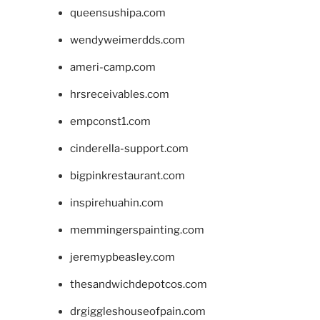
queensushipa.com
wendyweimerdds.com
ameri-camp.com
hrsreceivables.com
empconst1.com
cinderella-support.com
bigpinkrestaurant.com
inspirehuahin.com
memmingerspainting.com
jeremypbeasley.com
thesandwichdepotcos.com
drgiggleshouseofpain.com