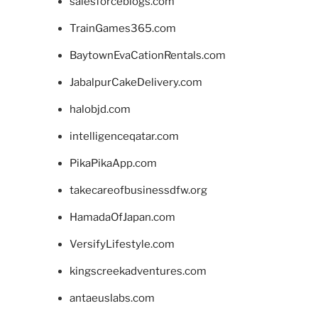
salesforceblogs.com
TrainGames365.com
BaytownEvaCationRentals.com
JabalpurCakeDelivery.com
halobjd.com
intelligenceqatar.com
PikaPikaApp.com
takecareofbusinessdfw.org
HamadaOfJapan.com
VersifyLifestyle.com
kingscreekadventures.com
antaeuslabs.com