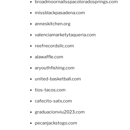
broadmoornailsspacoloradosprings.com
missblackpasadena.com
anneskitchen.org
valenciamarketytaqueria.com
reefrecordsllc.com
alawaffle.com
aryouthfishing.com
united-basketball.com
tios-tacos.com
cafecito-satx.com
graduacionviu2023.com
pecanjackstogo.com