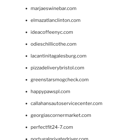
marjaeswinebar.com
elmazatlanclinton.com
ideacoffeenyc.com
odieschillicothe.com
lacantinitagalesburg.com
pizzadeliverybristol.com
greenstarsmogcheck.com
happypawspl.com
callahansautoservicecenter.com
georgiascornermarket.com
perfectfit24-7.com
portugalprivatedriver.com