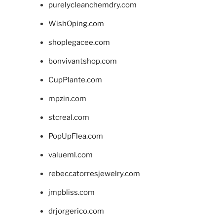
purelycleanchemdry.com
WishOping.com
shoplegacee.com
bonvivantshop.com
CupPlante.com
mpzin.com
stcreal.com
PopUpFlea.com
valueml.com
rebeccatorresjewelry.com
jmpbliss.com
drjorgerico.com