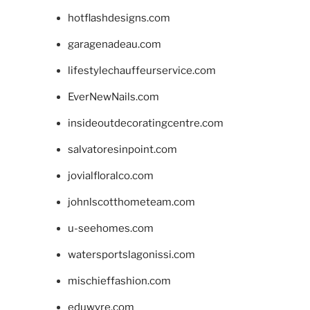
hotflashdesigns.com
garagenadeau.com
lifestylechauffeurservice.com
EverNewNails.com
insideoutdecoratingcentre.com
salvatoresinpoint.com
jovialfloralco.com
johnlscotthometeam.com
u-seehomes.com
watersportslagonissi.com
mischieffashion.com
eduwyre.com