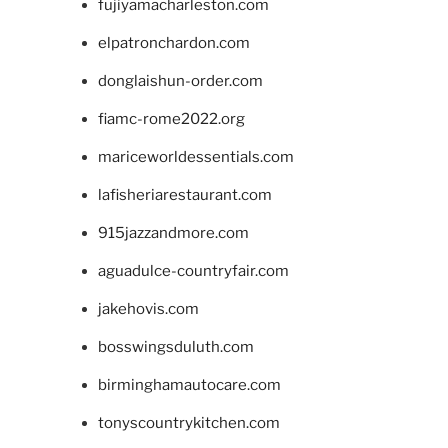
fujiyamacharleston.com
elpatronchardon.com
donglaishun-order.com
fiamc-rome2022.org
mariceworldessentials.com
lafisheriarestaurant.com
915jazzandmore.com
aguadulce-countryfair.com
jakehovis.com
bosswingsduluth.com
birminghamautocare.com
tonyscountrykitchen.com