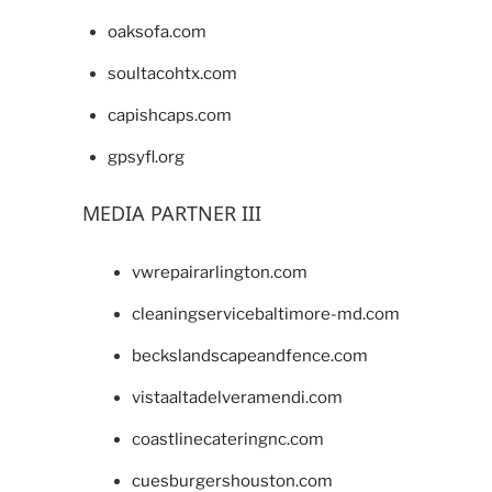
oaksofa.com
soultacohtx.com
capishcaps.com
gpsyfl.org
MEDIA PARTNER III
vwrepairarlington.com
cleaningservicebaltimore-md.com
beckslandscapeandfence.com
vistaaltadelveramendi.com
coastlinecateringnc.com
cuesburgershouston.com