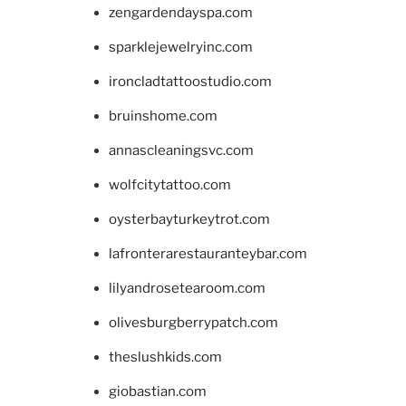
zengardendayspa.com
sparklejewelryinc.com
ironcladtattoostudio.com
bruinshome.com
annascleaningsvc.com
wolfcitytattoo.com
oysterbayturkeytrot.com
lafronterarestauranteybar.com
lilyandrosetearoom.com
olivesburgberrypatch.com
theslushkids.com
giobastian.com