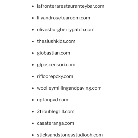
lafronterarestauranteybar.com
lilyandrosetearoom.com
olivesburgberrypatch.com
theslushkids.com
giobastian.com
glpascensori.com
rifloorepoxy.com
woolleymillingandpaving.com
uptonpvd.com
2troublegrill.com
casateranga.com
sticksandstonesstudiooh.com