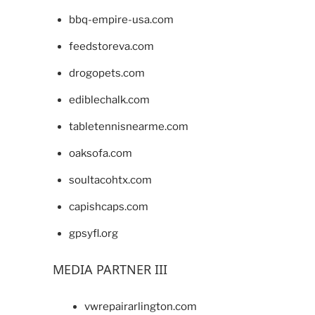
bbq-empire-usa.com
feedstoreva.com
drogopets.com
ediblechalk.com
tabletennisnearme.com
oaksofa.com
soultacohtx.com
capishcaps.com
gpsyfl.org
MEDIA PARTNER III
vwrepairarlington.com