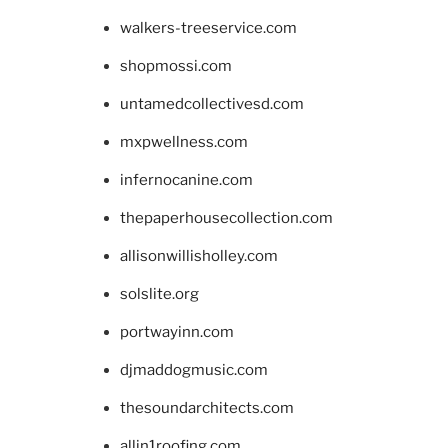
walkers-treeservice.com
shopmossi.com
untamedcollectivesd.com
mxpwellness.com
infernocanine.com
thepaperhousecollection.com
allisonwillisholley.com
solslite.org
portwayinn.com
djmaddogmusic.com
thesoundarchitects.com
allin1roofing.com