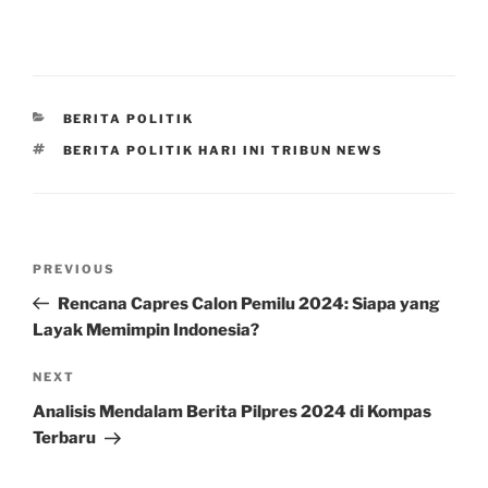
CATEGORIES
BERITA POLITIK
TAGS
BERITA POLITIK HARI INI TRIBUN NEWS
Post
Previous
PREVIOUS
navigation
Post
Rencana Capres Calon Pemilu 2024: Siapa yang
Layak Memimpin Indonesia?
Next
NEXT
Post
Analisis Mendalam Berita Pilpres 2024 di Kompas
Terbaru