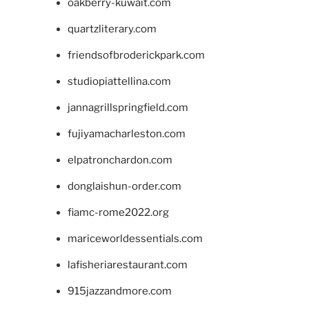
oakberry-kuwait.com
quartzliterary.com
friendsofbroderickpark.com
studiopiattellina.com
jannagrillspringfield.com
fujiyamacharleston.com
elpatronchardon.com
donglaishun-order.com
fiamc-rome2022.org
mariceworldessentials.com
lafisheriarestaurant.com
915jazzandmore.com