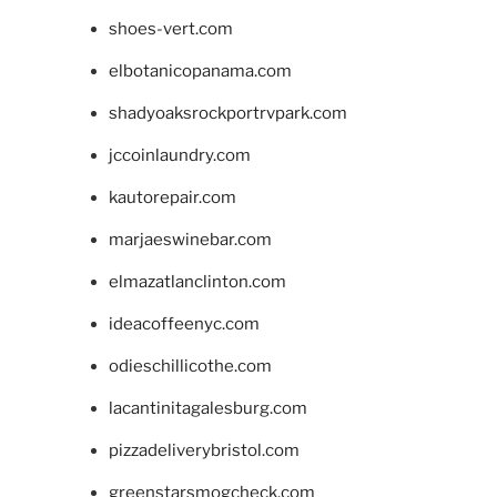
shoes-vert.com
elbotanicopanama.com
shadyoaksrockportrvpark.com
jccoinlaundry.com
kautorepair.com
marjaeswinebar.com
elmazatlanclinton.com
ideacoffeenyc.com
odieschillicothe.com
lacantinitagalesburg.com
pizzadeliverybristol.com
greenstarsmogcheck.com