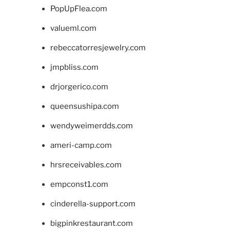
PopUpFlea.com
valueml.com
rebeccatorresjewelry.com
jmpbliss.com
drjorgerico.com
queensushipa.com
wendyweimerdds.com
ameri-camp.com
hrsreceivables.com
empconst1.com
cinderella-support.com
bigpinkrestaurant.com