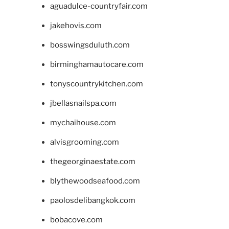
aguadulce-countryfair.com
jakehovis.com
bosswingsduluth.com
birminghamautocare.com
tonyscountrykitchen.com
jbellasnailspa.com
mychaihouse.com
alvisgrooming.com
thegeorginaestate.com
blythewoodseafood.com
paolosdelibangkok.com
bobacove.com