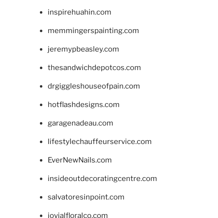
inspirehuahin.com
memmingerspainting.com
jeremypbeasley.com
thesandwichdepotcos.com
drgiggleshouseofpain.com
hotflashdesigns.com
garagenadeau.com
lifestylechauffeurservice.com
EverNewNails.com
insideoutdecoratingcentre.com
salvatoresinpoint.com
jovialfloralco.com