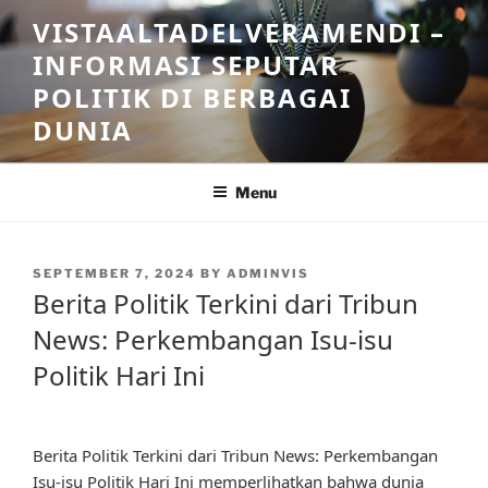
Skip
VISTAALTADELVERAMENDI –
to
INFORMASI SEPUTAR
content
POLITIK DI BERBAGAI
DUNIA
Menu
POSTED
SEPTEMBER 7, 2024
BY
ADMINVIS
ON
Berita Politik Terkini dari Tribun
News: Perkembangan Isu-isu
Politik Hari Ini
Berita Politik Terkini dari Tribun News: Perkembangan
Isu-isu Politik Hari Ini memperlihatkan bahwa dunia