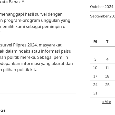
ata Bapak Y.
October 2024
, menanggapi hasil survei dengan
September 20
gan program-program unggulan yang
 memilih kami sebagai pemimpin di
.
M
T
survei Pilpres 2024, masyarakat
bak dalam hoaks atau informasi palsu
an politik mereka. Sebagai pemilih
3
4
gedepankan informasi yang akurat dan
10
11
ilihan politik kita.
17
18
24
25
31
« Mar
024