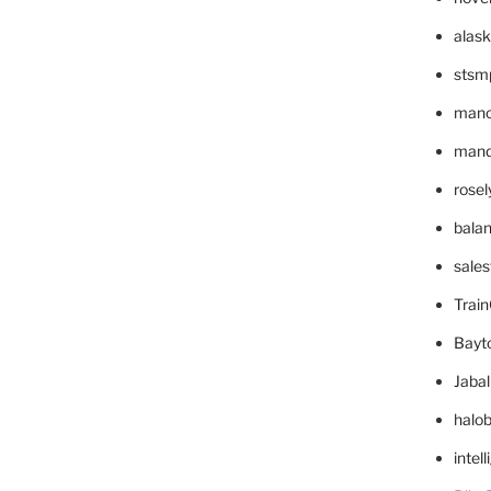
alask
stsm
mano
mande
rose
bala
sale
Trai
Bayt
Jaba
halo
intel