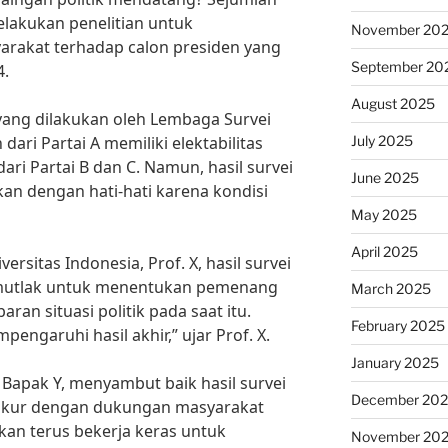
elakukan penelitian untuk
November 20
rakat terhadap calon presiden yang
September 20
4.
August 2025
 yang dilakukan oleh Lembaga Survei
July 2025
 dari Partai A memiliki elektabilitas
ari Partai B dan C. Namun, hasil survei
June 2025
ikan dengan hati-hati karena kondisi
May 2025
April 2025
ersitas Indonesia, Prof. X, hasil survei
n mutlak untuk menentukan pemenang
March 2025
aran situasi politik pada saat itu.
February 2025
engaruhi hasil akhir,” ujar Prof. X.
January 2025
, Bapak Y, menyambut baik hasil survei
December 20
yukur dengan dukungan masyarakat
kan terus bekerja keras untuk
November 20