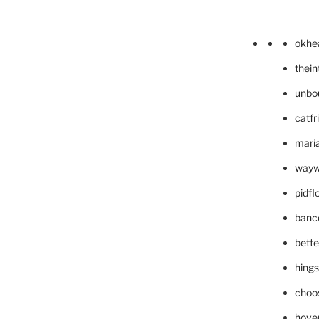
okhe
thei
unbo
catfr
maria
wayw
pidf
banc
bett
hing
choo
hove