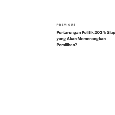
Post
Previous
PREVIOUS
navigation
Post
Pertarungan Politik 2024: Sia
yang Akan Memenangkan
Pemilihan?