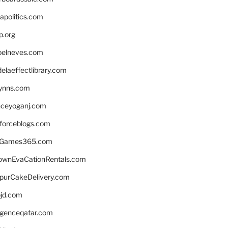
apolitics.com
p.org
elneves.com
laeffectlibrary.com
lynns.com
nceyoganj.com
sforceblogs.com
nGames365.com
ownEvaCationRentals.com
lpurCakeDelivery.com
bjd.com
ligenceqatar.com