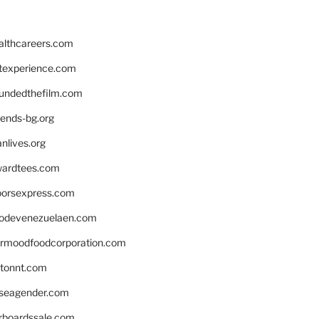
althcareers.com
ntexperience.com
undedthefilm.com
iends-bg.org
nlives.org
ardtees.com
loorsexpress.com
odevenezuelaen.com
ermoodfoodcorporation.com
stonnt.com
seagender.com
rboardssale.com