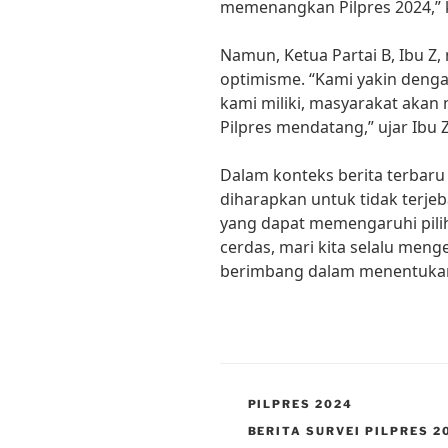
memenangkan Pilpres 2024,” k
Namun, Ketua Partai B, Ibu Z
optimisme. “Kami yakin den
kami miliki, masyarakat akan
Pilpres mendatang,” ujar Ibu Z
Dalam konteks berita terbaru 
diharapkan untuk tidak terje
yang dapat memengaruhi pilih
cerdas, mari kita selalu men
berimbang dalam menentukan p
CATEGORIES
PILPRES 2024
TAGS
BERITA SURVEI PILPRES 2