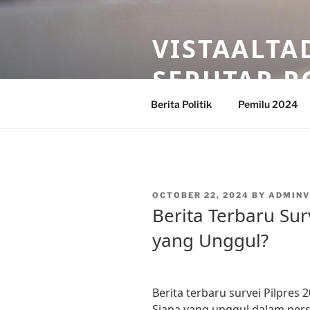
Skip
to
VISTAALTA
content
SEPUTAR P
Berita Politik
Pemilu 2024
POSTED
OCTOBER 22, 2024
BY
ADMINV
ON
Berita Terbaru Sur
yang Unggul?
Berita terbaru survei Pilpres 
Siapa yang unggul dalam per