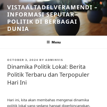
Skip
VISTAALTADELVERAMENDI –
to
INFORMASI SEPUTAR
content
POLITIK DI BERBAGAI
DUNIA
Menu
POSTED
OCTOBER 3, 2024
BY
ADMINVIS
ON
Dinamika Politik Lokal: Berita
Politik Terbaru dan Terpopuler
Hari Ini
Hari ini, kita akan membahas mengenai dinamika
politik lokal yang sedang hangat diperbincangkan.