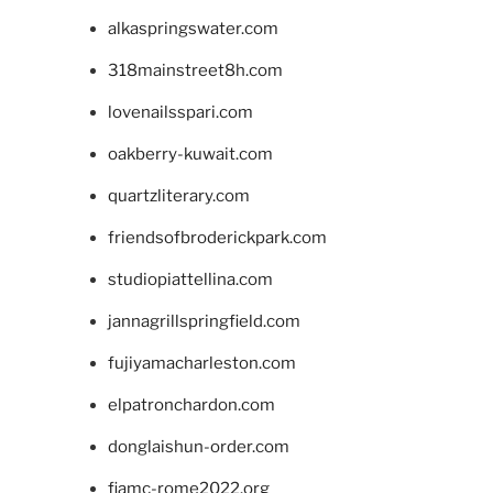
alkaspringswater.com
318mainstreet8h.com
lovenailsspari.com
oakberry-kuwait.com
quartzliterary.com
friendsofbroderickpark.com
studiopiattellina.com
jannagrillspringfield.com
fujiyamacharleston.com
elpatronchardon.com
donglaishun-order.com
fiamc-rome2022.org