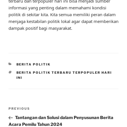
terbaru dan terpopuler hari ini bisa menjadi sumber
informasi yang penting dalam memahami kondisi
politik di sekitar kita. Kita semua memiliki peran dalam
menjaga kestabilan politik lokal agar dapat memberikan
dampak positif bagi masyarakat.
CATEGORIES
BERITA POLITIK
TAGS
BERITA POLITIK TERBARU TERPOPULER HARI
INI
Post
Previous
PREVIOUS
navigation
Post
Tantangan dan Solusi dalam Penyusunan Berita
Acara Pemilu Tahun 2024