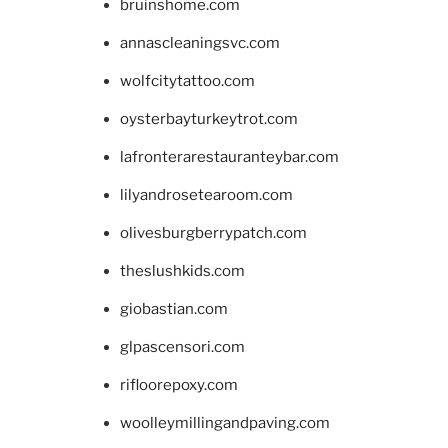
bruinshome.com
annascleaningsvc.com
wolfcitytattoo.com
oysterbayturkeytrot.com
lafronterarestauranteybar.com
lilyandrosetearoom.com
olivesburgberrypatch.com
theslushkids.com
giobastian.com
glpascensori.com
rifloorepoxy.com
woolleymillingandpaving.com