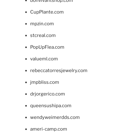
bonvivantshop.com
CupPlante.com
mpzin.com
stcreal.com
PopUpFlea.com
valueml.com
rebeccatorresjewelry.com
jmpbliss.com
drjorgerico.com
queensushipa.com
wendyweimerdds.com
ameri-camp.com