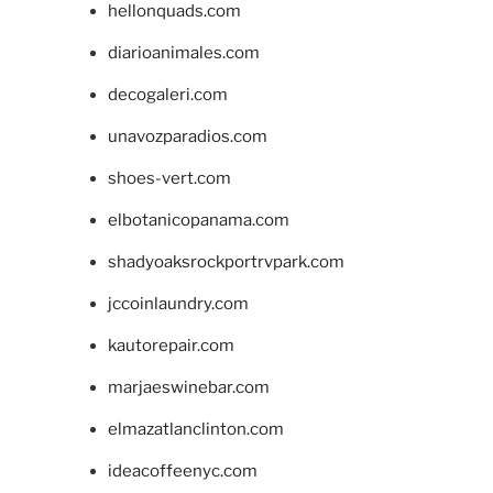
hellonquads.com
diarioanimales.com
decogaleri.com
unavozparadios.com
shoes-vert.com
elbotanicopanama.com
shadyoaksrockportrvpark.com
jccoinlaundry.com
kautorepair.com
marjaeswinebar.com
elmazatlanclinton.com
ideacoffeenyc.com