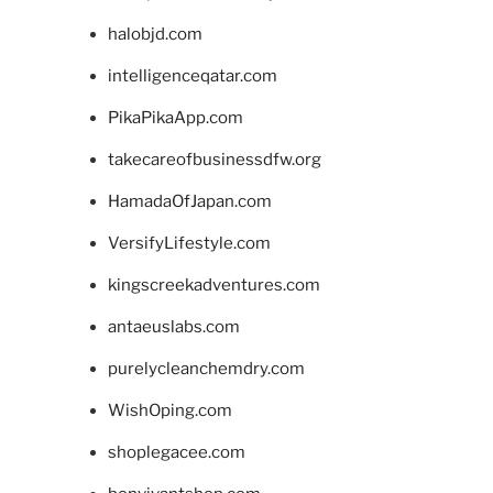
halobjd.com
intelligenceqatar.com
PikaPikaApp.com
takecareofbusinessdfw.org
HamadaOfJapan.com
VersifyLifestyle.com
kingscreekadventures.com
antaeuslabs.com
purelycleanchemdry.com
WishOping.com
shoplegacee.com