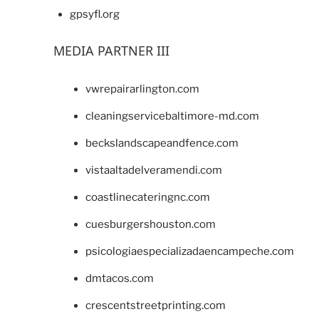
gpsyfl.org
MEDIA PARTNER III
vwrepairarlington.com
cleaningservicebaltimore-md.com
beckslandscapeandfence.com
vistaaltadelveramendi.com
coastlinecateringnc.com
cuesburgershouston.com
psicologiaespecializadaencampeche.com
dmtacos.com
crescentstreetprinting.com