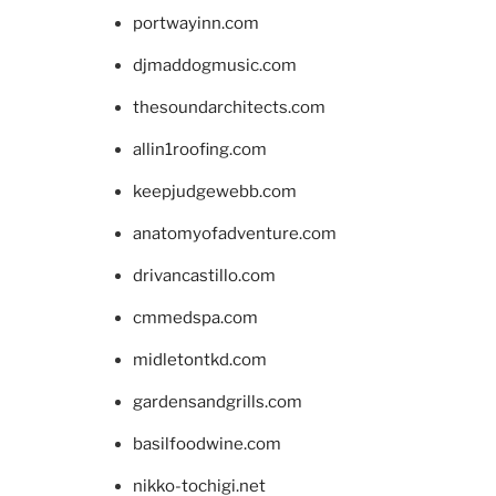
portwayinn.com
djmaddogmusic.com
thesoundarchitects.com
allin1roofing.com
keepjudgewebb.com
anatomyofadventure.com
drivancastillo.com
cmmedspa.com
midletontkd.com
gardensandgrills.com
basilfoodwine.com
nikko-tochigi.net