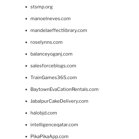
stsmp.org
manoelneves.com
mandelaeffectlibrary.com
roselynns.com
balanceyoganj.com
salesforceblogs.com
TrainGames365.com
BaytownEvaCationRentals.com
JabalpurCakeDelivery.com
halobjd.com
intelligenceqatar.com
PikaPikaApp.com