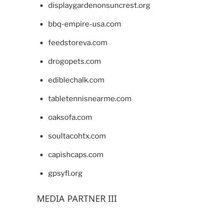
displaygardenonsuncrest.org
bbq-empire-usa.com
feedstoreva.com
drogopets.com
ediblechalk.com
tabletennisnearme.com
oaksofa.com
soultacohtx.com
capishcaps.com
gpsyfl.org
MEDIA PARTNER III