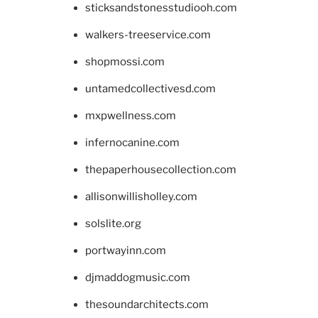
sticksandstonesstudiooh.com
walkers-treeservice.com
shopmossi.com
untamedcollectivesd.com
mxpwellness.com
infernocanine.com
thepaperhousecollection.com
allisonwillisholley.com
solslite.org
portwayinn.com
djmaddogmusic.com
thesoundarchitects.com