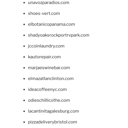
unavozparadios.com
shoes-vert.com
elbotanicopanama.com
shadyoaksrockportrvpark.com
jccoinlaundry.com
kautorepair.com
marjaeswinebar.com
elmazatlanclinton.com
ideacoffeenyc.com
odieschillicothe.com
lacantinitagalesburg.com
pizzadeliverybristol.com