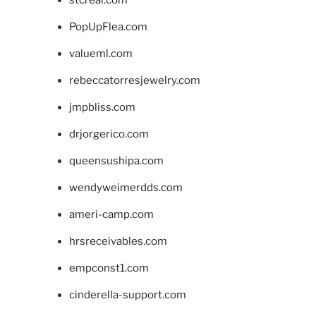
PopUpFlea.com
valueml.com
rebeccatorresjewelry.com
jmpbliss.com
drjorgerico.com
queensushipa.com
wendyweimerdds.com
ameri-camp.com
hrsreceivables.com
empconst1.com
cinderella-support.com