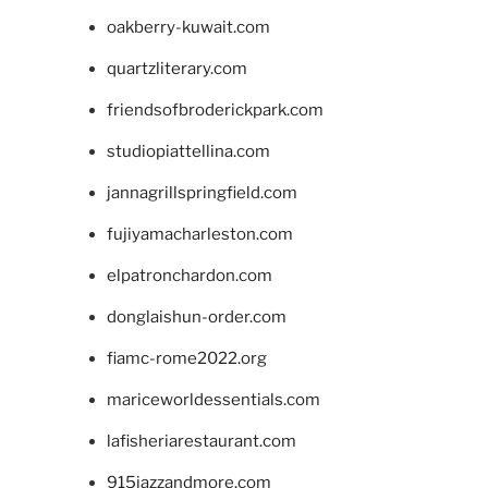
oakberry-kuwait.com
quartzliterary.com
friendsofbroderickpark.com
studiopiattellina.com
jannagrillspringfield.com
fujiyamacharleston.com
elpatronchardon.com
donglaishun-order.com
fiamc-rome2022.org
mariceworldessentials.com
lafisheriarestaurant.com
915jazzandmore.com