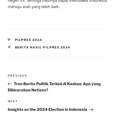
negeri ini. Semoga hasilnya dapat membawa Indonesia
menuju arah yang lebih baik.
CATEGORIES
PILPRES 2024
TAGS
BERITA HASIL PILPRES 2024
Post
Previous
PREVIOUS
navigation
Post
Tren Berita Politik Terkini di Kaskus: Apa yang
Dibicarakan Netizen?
Next
NEXT
Post
Insights on the 2024 Election in Indonesia