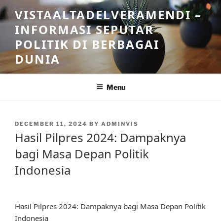
Skip
VISTAALTADELVERAMENDI –
to
INFORMASI SEPUTAR
content
POLITIK DI BERBAGAI
DUNIA
Menu
POSTED
DECEMBER 11, 2024
BY
ADMINVIS
ON
Hasil Pilpres 2024: Dampaknya
bagi Masa Depan Politik
Indonesia
Hasil Pilpres 2024: Dampaknya bagi Masa Depan Politik
Indonesia