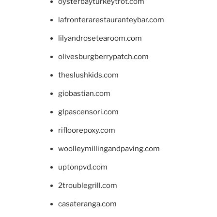
oysterbayturkeytrot.com
lafronterarestauranteybar.com
lilyandrosetearoom.com
olivesburgberrypatch.com
theslushkids.com
giobastian.com
glpascensori.com
rifloorepoxy.com
woolleymillingandpaving.com
uptonpvd.com
2troublegrill.com
casateranga.com