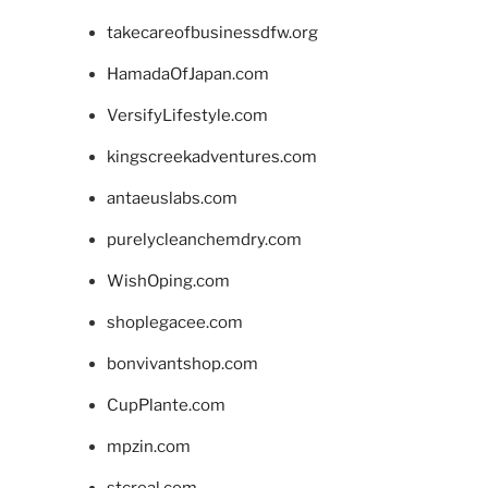
takecareofbusinessdfw.org
HamadaOfJapan.com
VersifyLifestyle.com
kingscreekadventures.com
antaeuslabs.com
purelycleanchemdry.com
WishOping.com
shoplegacee.com
bonvivantshop.com
CupPlante.com
mpzin.com
stcreal.com