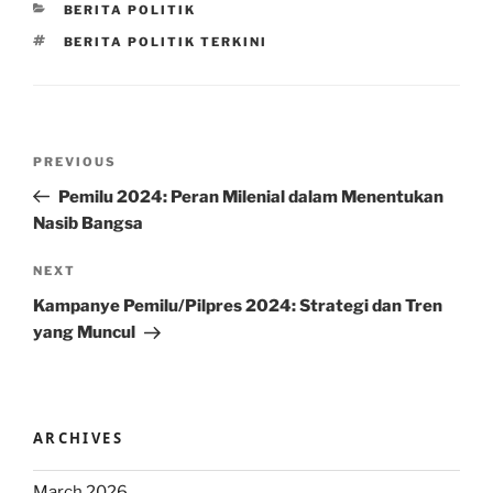
CATEGORIES
BERITA POLITIK
TAGS
BERITA POLITIK TERKINI
Post
Previous
PREVIOUS
navigation
Post
Pemilu 2024: Peran Milenial dalam Menentukan
Nasib Bangsa
Next
NEXT
Post
Kampanye Pemilu/Pilpres 2024: Strategi dan Tren
yang Muncul
ARCHIVES
March 2026