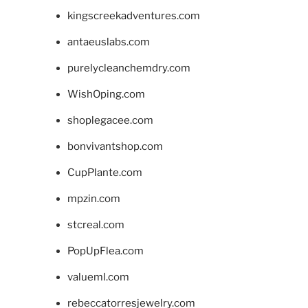
kingscreekadventures.com
antaeuslabs.com
purelycleanchemdry.com
WishOping.com
shoplegacee.com
bonvivantshop.com
CupPlante.com
mpzin.com
stcreal.com
PopUpFlea.com
valueml.com
rebeccatorresjewelry.com