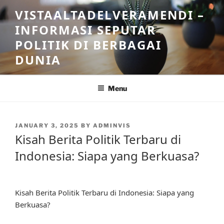
Skip
VISTAALTADELVERAMENDI –
to
INFORMASI SEPUTAR
content
POLITIK DI BERBAGAI
DUNIA
Menu
POSTED
JANUARY 3, 2025
BY
ADMINVIS
ON
Kisah Berita Politik Terbaru di
Indonesia: Siapa yang Berkuasa?
Kisah Berita Politik Terbaru di Indonesia: Siapa yang
Berkuasa?