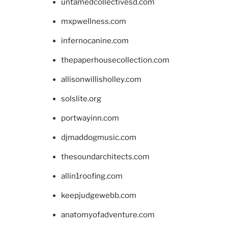
untamedcollectivesd.com
mxpwellness.com
infernocanine.com
thepaperhousecollection.com
allisonwillisholley.com
solslite.org
portwayinn.com
djmaddogmusic.com
thesoundarchitects.com
allin1roofing.com
keepjudgewebb.com
anatomyofadventure.com