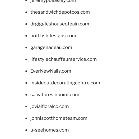
jeremypbeasley.com
thesandwichdepotcos.com
drgiggleshouseofpain.com
hotflashdesigns.com
garagenadeau.com
lifestylechauffeurservice.com
EverNewNails.com
insideoutdecoratingcentre.com
salvatoresinpoint.com
jovialfloralco.com
johnlscotthometeam.com
u-seehomes.com