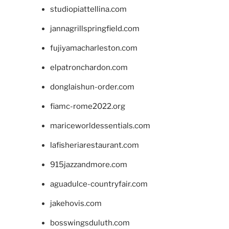
studiopiattellina.com
jannagrillspringfield.com
fujiyamacharleston.com
elpatronchardon.com
donglaishun-order.com
fiamc-rome2022.org
mariceworldessentials.com
lafisheriarestaurant.com
915jazzandmore.com
aguadulce-countryfair.com
jakehovis.com
bosswingsduluth.com