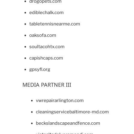
drogopets.com
ediblechalk.com
tabletennisnearme.com
oaksofa.com
soultacohtx.com
capishcaps.com
gpsyfl.org
MEDIA PARTNER III
vwrepairarlington.com
cleaningservicebaltimore-md.com
beckslandscapeandfence.com