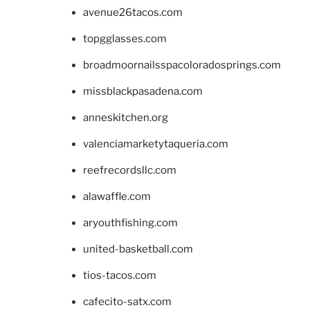
avenue26tacos.com
topgglasses.com
broadmoornailsspacoloradosprings.com
missblackpasadena.com
anneskitchen.org
valenciamarketytaqueria.com
reefrecordsllc.com
alawaffle.com
aryouthfishing.com
united-basketball.com
tios-tacos.com
cafecito-satx.com