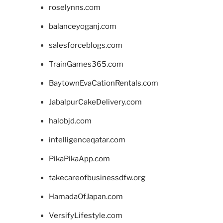
roselynns.com
balanceyoganj.com
salesforceblogs.com
TrainGames365.com
BaytownEvaCationRentals.com
JabalpurCakeDelivery.com
halobjd.com
intelligenceqatar.com
PikaPikaApp.com
takecareofbusinessdfw.org
HamadaOfJapan.com
VersifyLifestyle.com