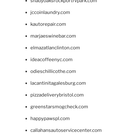
shadyoaksrockportrvpark.com
jccoinlaundry.com
kautorepair.com
marjaeswinebar.com
elmazatlanclinton.com
ideacoffeenyc.com
odieschillicothe.com
lacantinitagalesburg.com
pizzadeliverybristol.com
greenstarsmogcheck.com
happypawspl.com
callahansautoservicecenter.com