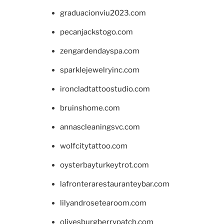
graduacionviu2023.com
pecanjackstogo.com
zengardendayspa.com
sparklejewelryinc.com
ironcladtattoostudio.com
bruinshome.com
annascleaningsvc.com
wolfcitytattoo.com
oysterbayturkeytrot.com
lafronterarestauranteybar.com
lilyandrosetearoom.com
olivesburgberrypatch.com