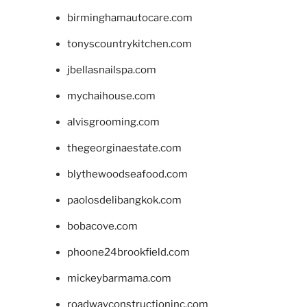
birminghamautocare.com
tonyscountrykitchen.com
jbellasnailspa.com
mychaihouse.com
alvisgrooming.com
thegeorginaestate.com
blythewoodseafood.com
paolosdelibangkok.com
bobacove.com
phoone24brookfield.com
mickeybarmama.com
roadwayconstructioninc.com