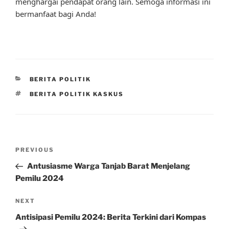
menghargai pendapat orang lain. Semoga informasi ini
bermanfaat bagi Anda!
CATEGORIES
BERITA POLITIK
TAGS
BERITA POLITIK KASKUS
Post
Previous
PREVIOUS
navigation
Post
Antusiasme Warga Tanjab Barat Menjelang
Pemilu 2024
Next
NEXT
Post
Antisipasi Pemilu 2024: Berita Terkini dari Kompas