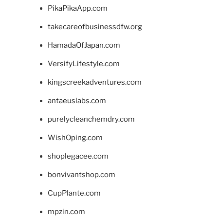
PikaPikaApp.com
takecareofbusinessdfw.org
HamadaOfJapan.com
VersifyLifestyle.com
kingscreekadventures.com
antaeuslabs.com
purelycleanchemdry.com
WishOping.com
shoplegacee.com
bonvivantshop.com
CupPlante.com
mpzin.com