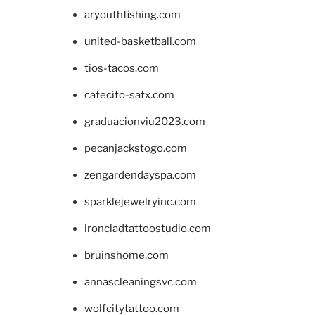
aryouthfishing.com
united-basketball.com
tios-tacos.com
cafecito-satx.com
graduacionviu2023.com
pecanjackstogo.com
zengardendayspa.com
sparklejewelryinc.com
ironcladtattoostudio.com
bruinshome.com
annascleaningsvc.com
wolfcitytattoo.com