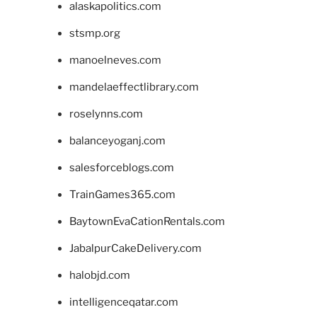
alaskapolitics.com
stsmp.org
manoelneves.com
mandelaeffectlibrary.com
roselynns.com
balanceyoganj.com
salesforceblogs.com
TrainGames365.com
BaytownEvaCationRentals.com
JabalpurCakeDelivery.com
halobjd.com
intelligenceqatar.com