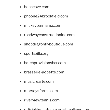
bobacove.com
phoone24brookfield.com
mickeybarmama.com
roadwayconstructioninc.com
shopdragonflyboutique.com
sportszilla.org
batchprovisionsbar.com
brasserie-gobette.com
musicrearte.com
morseysfarms.com
riverviewtennis.com
official-kelly-toys-squishmallows.com