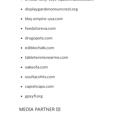
displaygardenonsuncrest.org
bbq-empire-usa.com
feedstoreva.com
drogopets.com
ediblechalk.com
tabletennisnearme.com
oaksofa.com
soultacohtx.com
capishcaps.com
gpsyfl.org
MEDIA PARTNER III