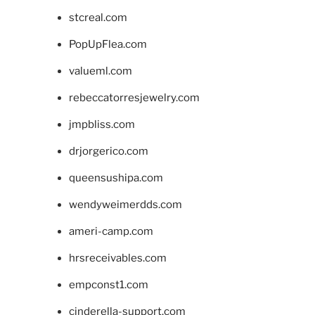
stcreal.com
PopUpFlea.com
valueml.com
rebeccatorresjewelry.com
jmpbliss.com
drjorgerico.com
queensushipa.com
wendyweimerdds.com
ameri-camp.com
hrsreceivables.com
empconst1.com
cinderella-support.com