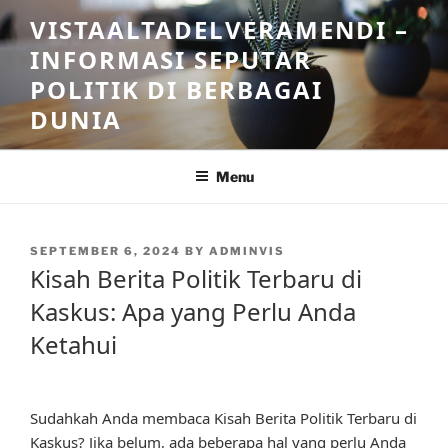
Skip
VISTAALTADELVERAMENDI –
to
INFORMASI SEPUTAR
content
POLITIK DI BERBAGAI
DUNIA
Menu
POSTED
SEPTEMBER 6, 2024
BY
ADMINVIS
ON
Kisah Berita Politik Terbaru di
Kaskus: Apa yang Perlu Anda
Ketahui
Sudahkah Anda membaca Kisah Berita Politik Terbaru di
Kaskus? Jika belum, ada beberapa hal yang perlu Anda