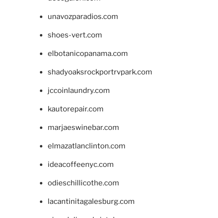
unavozparadios.com
shoes-vert.com
elbotanicopanama.com
shadyoaksrockportrvpark.com
jccoinlaundry.com
kautorepair.com
marjaeswinebar.com
elmazatlanclinton.com
ideacoffeenyc.com
odieschillicothe.com
lacantinitagalesburg.com