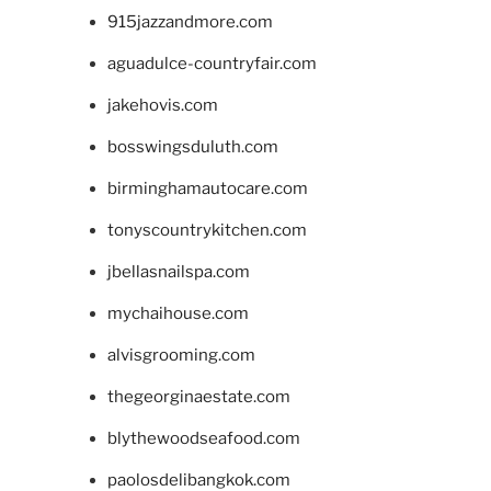
915jazzandmore.com
aguadulce-countryfair.com
jakehovis.com
bosswingsduluth.com
birminghamautocare.com
tonyscountrykitchen.com
jbellasnailspa.com
mychaihouse.com
alvisgrooming.com
thegeorginaestate.com
blythewoodseafood.com
paolosdelibangkok.com