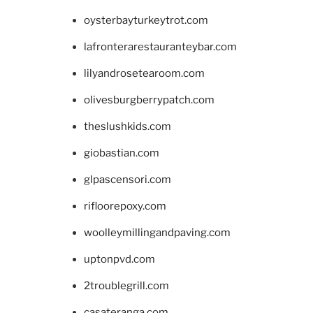
oysterbayturkeytrot.com
lafronterarestauranteybar.com
lilyandrosetearoom.com
olivesburgberrypatch.com
theslushkids.com
giobastian.com
glpascensori.com
rifloorepoxy.com
woolleymillingandpaving.com
uptonpvd.com
2troublegrill.com
casateranga.com