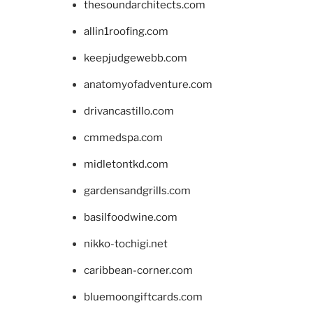
thesoundarchitects.com
allin1roofing.com
keepjudgewebb.com
anatomyofadventure.com
drivancastillo.com
cmmedspa.com
midletontkd.com
gardensandgrills.com
basilfoodwine.com
nikko-tochigi.net
caribbean-corner.com
bluemoongiftcards.com