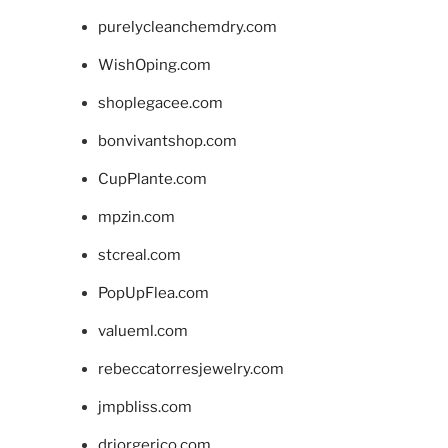
purelycleanchemdry.com
WishOping.com
shoplegacee.com
bonvivantshop.com
CupPlante.com
mpzin.com
stcreal.com
PopUpFlea.com
valueml.com
rebeccatorresjewelry.com
jmpbliss.com
drjorgerico.com