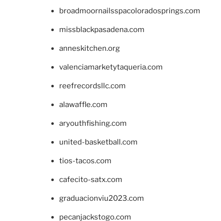
broadmoornailsspacoloradosprings.com
missblackpasadena.com
anneskitchen.org
valenciamarketytaqueria.com
reefrecordsllc.com
alawaffle.com
aryouthfishing.com
united-basketball.com
tios-tacos.com
cafecito-satx.com
graduacionviu2023.com
pecanjackstogo.com