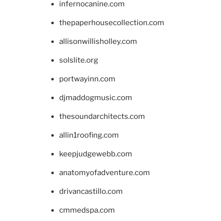
infernocanine.com
thepaperhousecollection.com
allisonwillisholley.com
solslite.org
portwayinn.com
djmaddogmusic.com
thesoundarchitects.com
allin1roofing.com
keepjudgewebb.com
anatomyofadventure.com
drivancastillo.com
cmmedspa.com