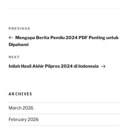
Post
Previous
PREVIOUS
navigation
Post
Mengapa Berita Pemilu 2024 PDF Penting untuk
Dipahami
Next
NEXT
Post
Inilah Hasil Akhir Pilpres 2024 di Indonesia
ARCHIVES
March 2026
February 2026