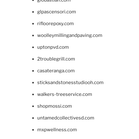
giobastian.com
glpascensori.com
rifloorepoxy.com
woolleymillingandpaving.com
uptonpvd.com
2troublegrill.com
casateranga.com
sticksandstonesstudiooh.com
walkers-treeservice.com
shopmossi.com
untamedcollectivesd.com
mxpwellness.com