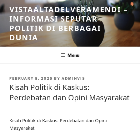
Skip
VISTAALTADELVERAMENDI –
to
INFORMASI SEPUTAR
content
POLITIK DI BERBAGAI
DUNIA
Menu
POSTED
FEBRUARY 8, 2025
BY
ADMINVIS
ON
Kisah Politik di Kaskus:
Perdebatan dan Opini Masyarakat
Kisah Politik di Kaskus: Perdebatan dan Opini
Masyarakat