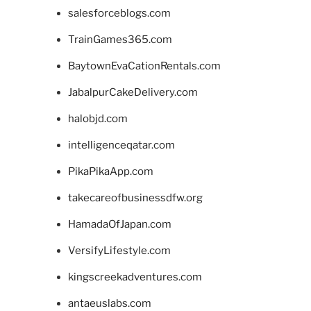
salesforceblogs.com
TrainGames365.com
BaytownEvaCationRentals.com
JabalpurCakeDelivery.com
halobjd.com
intelligenceqatar.com
PikaPikaApp.com
takecareofbusinessdfw.org
HamadaOfJapan.com
VersifyLifestyle.com
kingscreekadventures.com
antaeuslabs.com