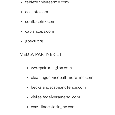
tabletennisnearme.com
oaksofa.com
soultacohtx.com
capishcaps.com
gpsyfl.org
MEDIA PARTNER III
vwrepairarlington.com
cleaningservicebaltimore-md.com
beckslandscapeandfence.com
vistaaltadelveramendi.com
coastlinecateringnc.com