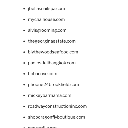
jbellasnailspa.com
mychaihouse.com
alvisgrooming.com
thegeorginaestate.com
blythewoodseafood.com
paolosdelibangkok.com
bobacove.com
phoone24brookfield.com
mickeybarmama.com
roadwayconstructioninc.com
shopdragonflyboutique.com
sportszilla.org