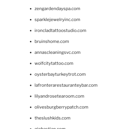
zengardendayspa.com
sparklejewelryinc.com
ironcladtattoostudio.com
bruinshome.com
annascleaningsvc.com
wolfcitytattoo.com
oysterbayturkeytrot.com
lafronterarestauranteybar.com
lilyandrosetearoom.com
olivesburgberrypatch.com
theslushkids.com