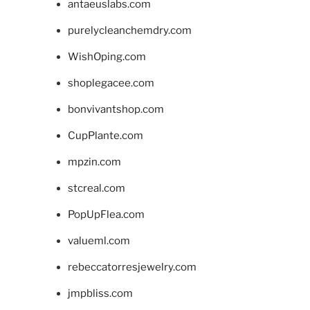
antaeuslabs.com
purelycleanchemdry.com
WishOping.com
shoplegacee.com
bonvivantshop.com
CupPlante.com
mpzin.com
stcreal.com
PopUpFlea.com
valueml.com
rebeccatorresjewelry.com
jmpbliss.com