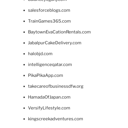
salesforceblogs.com
TrainGames365.com
BaytownEvaCationRentals.com
JabalpurCakeDelivery.com
halobjd.com
intelligenceqatar.com
PikaPikaApp.com
takecareofbusinessdfw.org
HamadaOfJapan.com
VersifyLifestyle.com
kingscreekadventures.com