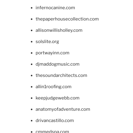
infernocanine.com
thepaperhousecollection.com
allisonwillisholley.com
solslite.org
portwayinn.com
djmaddogmusic.com
thesoundarchitects.com
allin1roofing.com
keepjudgewebb.com
anatomyofadventure.com
drivancastillo.com
cmmedspa.com