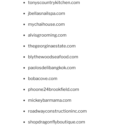
tonyscountrykitchen.com
jbellasnailspa.com
mychaihouse.com
alvisgrooming.com
thegeorginaestate.com
blythewoodseafood.com
paolosdelibangkok.com
bobacove.com
phoone24brookfield.com
mickeybarmama.com
roadwayconstructioninc.com
shopdragonflyboutique.com