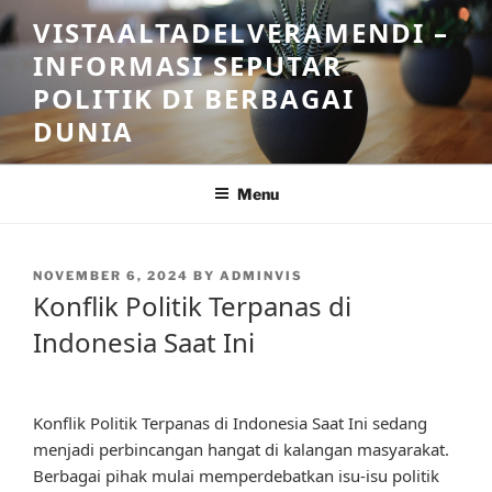
Skip
VISTAALTADELVERAMENDI –
to
INFORMASI SEPUTAR
content
POLITIK DI BERBAGAI
DUNIA
Menu
POSTED
NOVEMBER 6, 2024
BY
ADMINVIS
ON
Konflik Politik Terpanas di
Indonesia Saat Ini
Konflik Politik Terpanas di Indonesia Saat Ini sedang
menjadi perbincangan hangat di kalangan masyarakat.
Berbagai pihak mulai memperdebatkan isu-isu politik