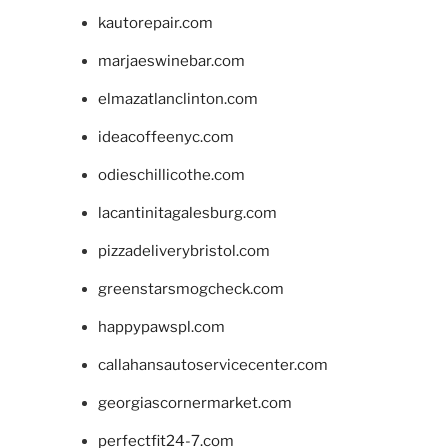
kautorepair.com
marjaeswinebar.com
elmazatlanclinton.com
ideacoffeenyc.com
odieschillicothe.com
lacantinitagalesburg.com
pizzadeliverybristol.com
greenstarsmogcheck.com
happypawspl.com
callahansautoservicecenter.com
georgiascornermarket.com
perfectfit24-7.com