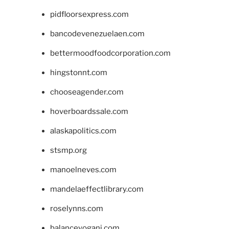
pidfloorsexpress.com
bancodevenezuelaen.com
bettermoodfoodcorporation.com
hingstonnt.com
chooseagender.com
hoverboardssale.com
alaskapolitics.com
stsmp.org
manoelneves.com
mandelaeffectlibrary.com
roselynns.com
balanceyoganj.com