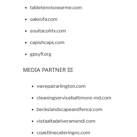
tabletennisnearme.com
oaksofa.com
soultacohtx.com
capishcaps.com
gpsyfl.org
MEDIA PARTNER III
vwrepairarlington.com
cleaningservicebaltimore-md.com
beckslandscapeandfence.com
vistaaltadelveramendi.com
coastlinecateringnc.com