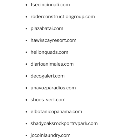
tsecincinnati.com
roderconstructiongroup.com
plazabatai.com
hawkscayresort.com
hellonquads.com
diarioanimales.com
decogaleri.com
unavozparadios.com
shoes-vert.com
elbotanicopanama.com
shadyoaksrockportrvpark.com
jccoinlaundry.com