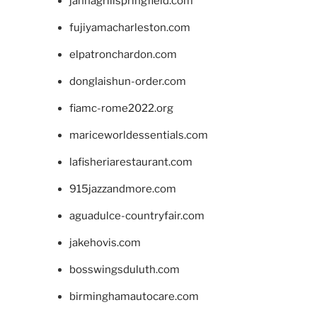
jannagrillspringfield.com
fujiyamacharleston.com
elpatronchardon.com
donglaishun-order.com
fiamc-rome2022.org
mariceworldessentials.com
lafisheriarestaurant.com
915jazzandmore.com
aguadulce-countryfair.com
jakehovis.com
bosswingsduluth.com
birminghamautocare.com