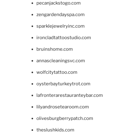
pecanjackstogo.com
zengardendayspa.com
sparklejewelryinc.com
ironcladtattoostudio.com
bruinshome.com
annascleaningsvc.com
wolfcitytattoo.com
oysterbayturkeytrot.com
lafronterarestauranteybar.com
lilyandrosetearoom.com
olivesburgberrypatch.com
theslushkids.com