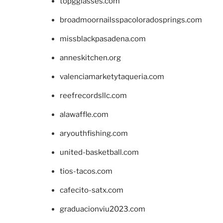
topgglasses.com
broadmoornailsspacoloradosprings.com
missblackpasadena.com
anneskitchen.org
valenciamarketytaqueria.com
reefrecordsllc.com
alawaffle.com
aryouthfishing.com
united-basketball.com
tios-tacos.com
cafecito-satx.com
graduacionviu2023.com