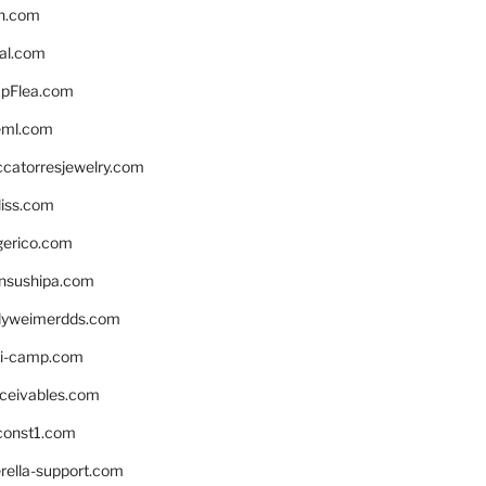
n.com
eal.com
pFlea.com
eml.com
ccatorresjewelry.com
liss.com
gerico.com
nsushipa.com
yweimerdds.com
i-camp.com
eceivables.com
onst1.com
rella-support.com