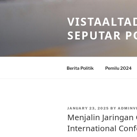
Skip
to
VISTAALTA
content
SEPUTAR P
Berita Politik
Pemilu 2024
POSTED
JANUARY 23, 2025
BY
ADMINV
ON
Menjalin Jaringan
International Con