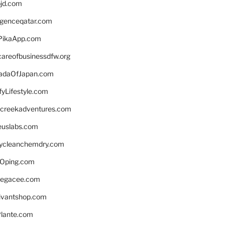
bjd.com
ligenceqatar.com
PikaApp.com
careofbusinessdfw.org
daOfJapan.com
fyLifestyle.com
screekadventures.com
euslabs.com
lycleanchemdry.com
Oping.com
legacee.com
ivantshop.com
lante.com