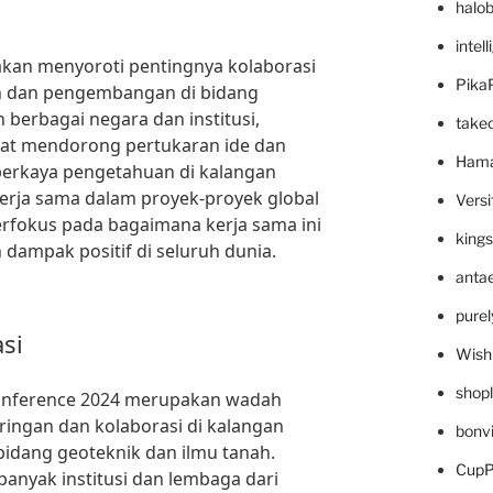
halo
intel
akan menyoroti pentingnya kolaborasi
Pika
an dan pengembangan di bidang
 berbagai negara dan institusi,
take
pat mendorong pertukaran ide dan
Hama
rkaya pengetahuan di kalangan
kerja sama dalam proyek-proyek global
Versi
erfokus pada bagaimana kerja sama ini
king
dampak positif di seluruh dunia.
anta
pure
si
Wish
shop
Conference 2024 merupakan wadah
ingan dan kolaborasi di kalangan
bonv
bidang geoteknik dan ilmu tanah.
CupP
anyak institusi dan lembaga dari