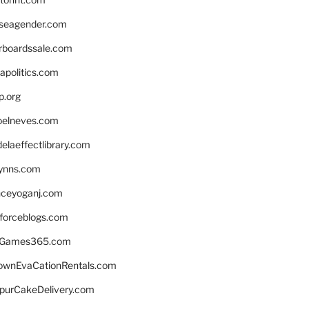
seagender.com
rboardssale.com
apolitics.com
p.org
elneves.com
laeffectlibrary.com
lynns.com
nceyoganj.com
sforceblogs.com
nGames365.com
ownEvaCationRentals.com
lpurCakeDelivery.com