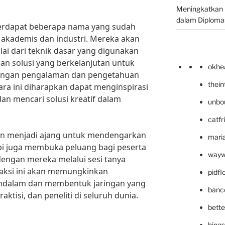
Meningkatkan 
dalam Diplomas
terdapat beberapa nama yang sudah
 akademis dan industri. Mereka akan
i dari teknik dasar yang digunakan
n solusi yang berkelanjutan untuk
okhe
engan pengalaman dan pengetahuan
thei
ra ini diharapkan dapat menginspirasi
an mencari solusi kreatif dalam
unbo
catfr
kan menjadi ajang untuk mendengarkan
maria
tapi juga membuka peluang bagi peserta
wayw
dengan mereka melalui sesi tanya
eraksi ini akan memungkinkan
pidf
endalam dan membentuk jaringan yang
banc
aktisi, dan peneliti di seluruh dunia.
bett
hing