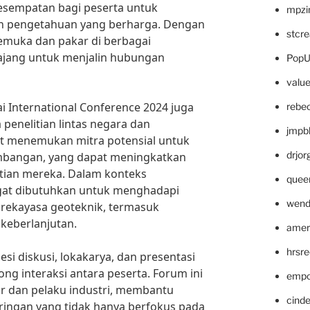
esempatan bagi peserta untuk
mpzi
an pengetahuan yang berharga. Dengan
stcr
muka dan pakar di berbagai
i ajang untuk menjalin hubungan
PopU
valu
i International Conference 2024 juga
rebe
enelitian lintas negara dan
jmpb
at menemukan mitra potensial untuk
drjor
mbangan, yang dapat meningkatkan
itian mereka. Dalam konteks
quee
angat dibutuhkan untuk menghadapi
wend
 rekayasa geoteknik, termasuk
keberlanjutan.
amer
hrsr
esi diskusi, lokakarya, dan presentasi
g interaksi antara peserta. Forum ini
empc
 dan pelaku industri, membantu
cinde
ingan yang tidak hanya berfokus pada