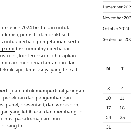
December 20
November 20
onference 2024 bertujuan untuk
October 2024
demisi, peneliti, dan praktisi di
September 20
ns untuk berbagi pengetahuan serta
ngkong
berkumpulnya berbagai
tri ini, konferensi ini diharapkan
 mendalam mengenai tantangan dan
M
T
eknik sipil, khususnya yang terkait
3
4
ga bertujuan untuk memperkuat jaringan
am penelitian dan pengembangan
10
11
esi panel, presentasi, dan workshop,
17
18
ngan yang lebih erat dan membangun
24
25
tribusi pada kemajuan ilmu
bidang ini.
31