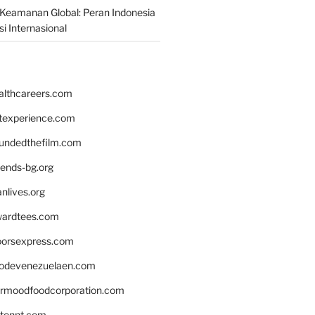
Keamanan Global: Peran Indonesia
i Internasional
althcareers.com
ntexperience.com
undedthefilm.com
iends-bg.org
nlives.org
ardtees.com
loorsexpress.com
odevenezuelaen.com
ermoodfoodcorporation.com
stonnt.com