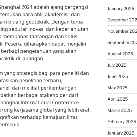
Shanghai 2024 adalah ajang bergengsi
January 2026
emukan para ahli, akademisi, dan
December 20
dalam bidang geoteknik. Dengan tema
ing seputar inovasi dan keberlanjutan,
November 20
uk membahas tantangan dan solusi
September 20
k. Peserta diharapkan dapat menjalin
 berbagi pengetahuan yang akan
August 2025
aktik di lapangan.
July 2025
m yang strategis bagi para peneliti dan
June 2025
asikan penelitian terbaru,
 panel, dan melihat perkembangan
May 2025
ibatkan berbagai stakeholder dari
April 2025
Shanghai International Conference
ong kerjasama global yang lebih erat
March 2025
gnifikan terhadap kemajuan ilmu
February 2025
eoteknik.
January 2025