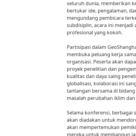
seluruh dunia, memberikan k
bertukar ide, pengalaman, d
mengundang pembicara terke
subdisiplin, acara ini menjad
profesional yang kokoh.
Partisipasi dalam GeoShangha
membuka peluang kerja sama p
organisasi. Peserta akan dap
proyek penelitian dan penge
kualitas dan daya saing penel
globalisasi, kolaborasi ini s
tantangan bersama di bidang
masalah perubahan iklim dan 
Selama konferensi, berbagai s
akan diadakan untuk mendoron
akan mempertemukan pemikir
mereka untuk membangun jar