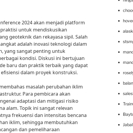
choo
hove
onference 2024 akan menjadi platform
n praktisi untuk mendiskusikan
alask
ang geoteknik dan rekayasa sipil. Salah
stsm
iangkat adalah inovasi teknologi dalam
h, yang sangat penting untuk
mano
rbagai kondisi. Diskusi ini bertujuan
mande
 baru dan praktik terbaik yang dapat
fisiensi dalam proyek konstruksi.
rose
bala
kan membahas masalah perubahan iklim
astruktur. Para pembicara akan
sale
ngenai adaptasi dan mitigasi risiko
Trai
a alam. Topik ini sangat relevan
Bayt
nya frekuensi dan intensitas bencana
ahan iklim, sehingga membutuhkan
Jaba
ncangan dan pemeliharaan