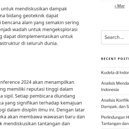
« Mar
ah untuk mendiskusikan dampak
na bidang geoteknik dapat
i bencana alam yang semakin sering
 menjadi wadah untuk mengeksplorasi
Search
ang dapat diimplementasikan untuk
for:
struktur di seluruh dunia.
RECENT POST
Kudeta di Indo
onference 2024 akan menampilkan
Analisis Menda
g memiliki reputasi tinggi dalam
Indonesia
a sipil. Setiap pembicara diundang
Analisis Konflik
a yang signifikan terhadap kemajuan
Dampak, dan S
i dalam disiplin ilmu ini. Dengan latar
reka akan membawa wawasan baru dan
Perlindungan H
uk mendiskusikan tantangan dan
Tantangan dan