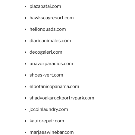
plazabatai.com
hawkscayresort.com
hellonquads.com
diarioanimales.com
decogaleri.com
unavozparadios.com
shoes-vert.com
elbotanicopanama.com
shadyoaksrockportrvpark.com
jccoinlaundry.com
kautorepair.com
marjaeswinebar.com