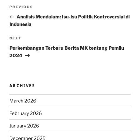
Post
Previous
PREVIOUS
navigation
Post
Analisis Mendalam: Isu-isu Politik Kontroversial di
Indonesia
Next
NEXT
Post
Perkembangan Terbaru Berita MK tentang Pemilu
2024
ARCHIVES
March 2026
February 2026
January 2026
December 2025