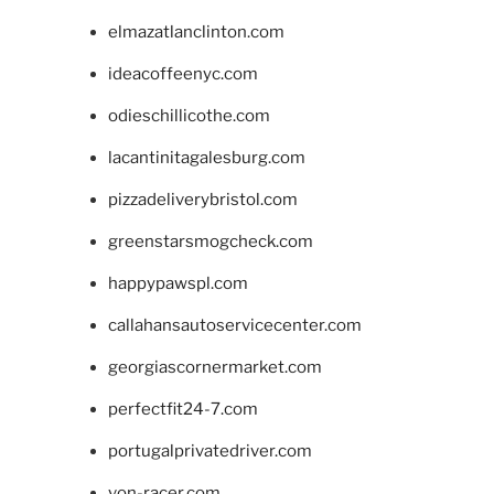
elmazatlanclinton.com
ideacoffeenyc.com
odieschillicothe.com
lacantinitagalesburg.com
pizzadeliverybristol.com
greenstarsmogcheck.com
happypawspl.com
callahansautoservicecenter.com
georgiascornermarket.com
perfectfit24-7.com
portugalprivatedriver.com
von-racer.com