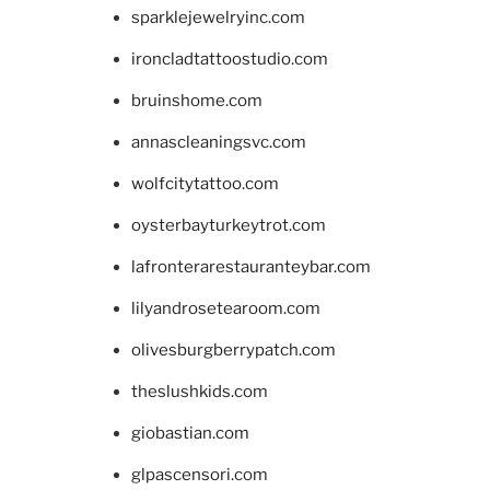
sparklejewelryinc.com
ironcladtattoostudio.com
bruinshome.com
annascleaningsvc.com
wolfcitytattoo.com
oysterbayturkeytrot.com
lafronterarestauranteybar.com
lilyandrosetearoom.com
olivesburgberrypatch.com
theslushkids.com
giobastian.com
glpascensori.com