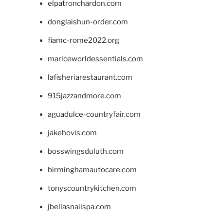
elpatronchardon.com
donglaishun-order.com
fiamc-rome2022.org
mariceworldessentials.com
lafisheriarestaurant.com
915jazzandmore.com
aguadulce-countryfair.com
jakehovis.com
bosswingsduluth.com
birminghamautocare.com
tonyscountrykitchen.com
jbellasnailspa.com