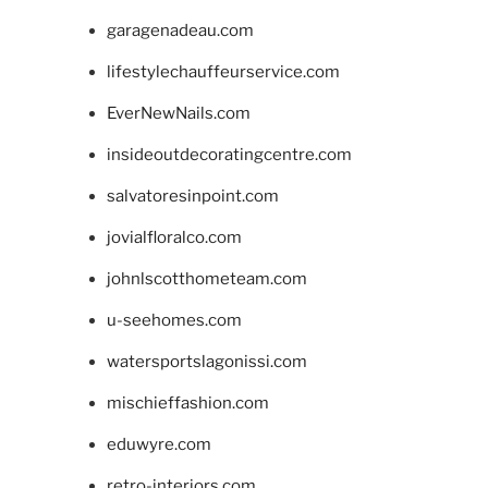
garagenadeau.com
lifestylechauffeurservice.com
EverNewNails.com
insideoutdecoratingcentre.com
salvatoresinpoint.com
jovialfloralco.com
johnlscotthometeam.com
u-seehomes.com
watersportslagonissi.com
mischieffashion.com
eduwyre.com
retro-interiors.com