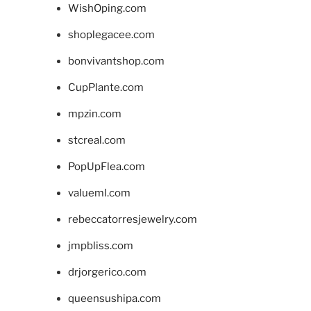
WishOping.com
shoplegacee.com
bonvivantshop.com
CupPlante.com
mpzin.com
stcreal.com
PopUpFlea.com
valueml.com
rebeccatorresjewelry.com
jmpbliss.com
drjorgerico.com
queensushipa.com