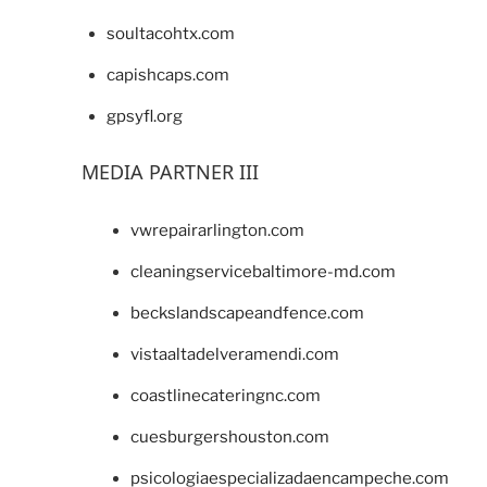
soultacohtx.com
capishcaps.com
gpsyfl.org
MEDIA PARTNER III
vwrepairarlington.com
cleaningservicebaltimore-md.com
beckslandscapeandfence.com
vistaaltadelveramendi.com
coastlinecateringnc.com
cuesburgershouston.com
psicologiaespecializadaencampeche.com