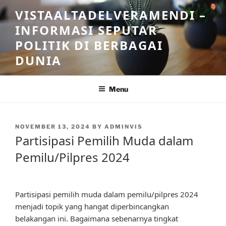
Skip
VISTAALTADELVERAMENDI –
to
INFORMASI SEPUTAR
content
POLITIK DI BERBAGAI
DUNIA
Menu
POSTED
NOVEMBER 13, 2024
BY
ADMINVIS
ON
Partisipasi Pemilih Muda dalam
Pemilu/Pilpres 2024
Partisipasi pemilih muda dalam pemilu/pilpres 2024
menjadi topik yang hangat diperbincangkan
belakangan ini. Bagaimana sebenarnya tingkat