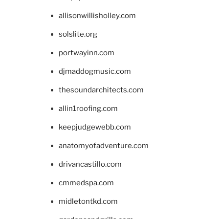
allisonwillisholley.com
solslite.org
portwayinn.com
djmaddogmusic.com
thesoundarchitects.com
allin1roofing.com
keepjudgewebb.com
anatomyofadventure.com
drivancastillo.com
cmmedspa.com
midletontkd.com