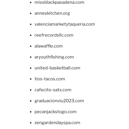
missblackpasadena.com
anneskitchen.org
valenciamarketytaqueria.com
reefrecordsllc.com
alawaffle.com
aryouthfishing.com
united-basketball.com
tios-tacos.com
cafecito-satx.com
graduacionviu2023.com
pecanjackstogo.com
zengardendayspa.com