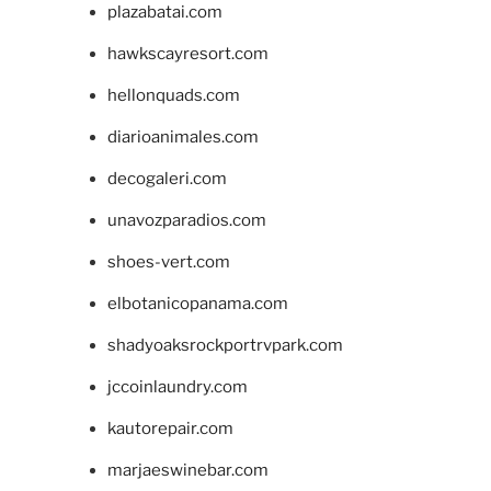
plazabatai.com
hawkscayresort.com
hellonquads.com
diarioanimales.com
decogaleri.com
unavozparadios.com
shoes-vert.com
elbotanicopanama.com
shadyoaksrockportrvpark.com
jccoinlaundry.com
kautorepair.com
marjaeswinebar.com