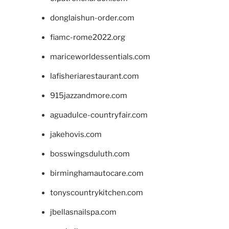
donglaishun-order.com
fiamc-rome2022.org
mariceworldessentials.com
lafisheriarestaurant.com
915jazzandmore.com
aguadulce-countryfair.com
jakehovis.com
bosswingsduluth.com
birminghamautocare.com
tonyscountrykitchen.com
jbellasnailspa.com