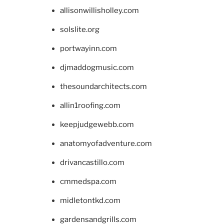
allisonwillisholley.com
solslite.org
portwayinn.com
djmaddogmusic.com
thesoundarchitects.com
allin1roofing.com
keepjudgewebb.com
anatomyofadventure.com
drivancastillo.com
cmmedspa.com
midletontkd.com
gardensandgrills.com