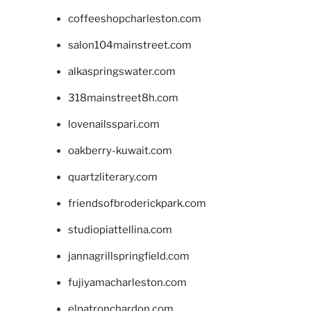
coffeeshopcharleston.com
salon104mainstreet.com
alkaspringswater.com
318mainstreet8h.com
lovenailsspari.com
oakberry-kuwait.com
quartzliterary.com
friendsofbroderickpark.com
studiopiattellina.com
jannagrillspringfield.com
fujiyamacharleston.com
elpatronchardon.com