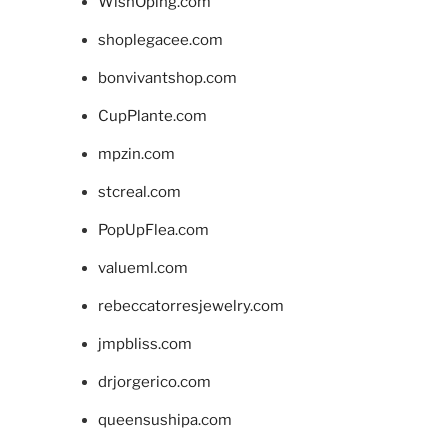
WishOping.com
shoplegacee.com
bonvivantshop.com
CupPlante.com
mpzin.com
stcreal.com
PopUpFlea.com
valueml.com
rebeccatorresjewelry.com
jmpbliss.com
drjorgerico.com
queensushipa.com