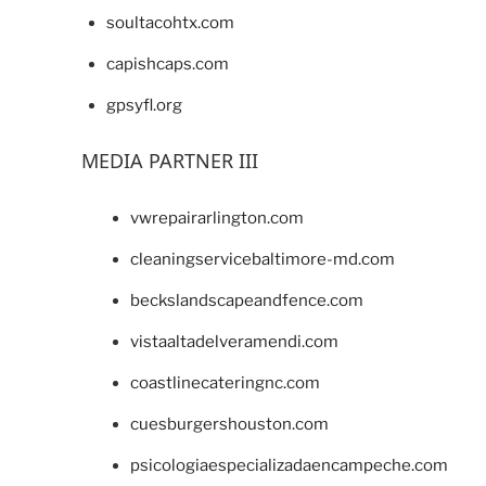
soultacohtx.com
capishcaps.com
gpsyfl.org
MEDIA PARTNER III
vwrepairarlington.com
cleaningservicebaltimore-md.com
beckslandscapeandfence.com
vistaaltadelveramendi.com
coastlinecateringnc.com
cuesburgershouston.com
psicologiaespecializadaencampeche.com