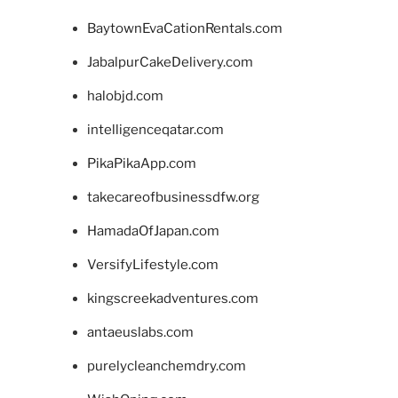
BaytownEvaCationRentals.com
JabalpurCakeDelivery.com
halobjd.com
intelligenceqatar.com
PikaPikaApp.com
takecareofbusinessdfw.org
HamadaOfJapan.com
VersifyLifestyle.com
kingscreekadventures.com
antaeuslabs.com
purelycleanchemdry.com