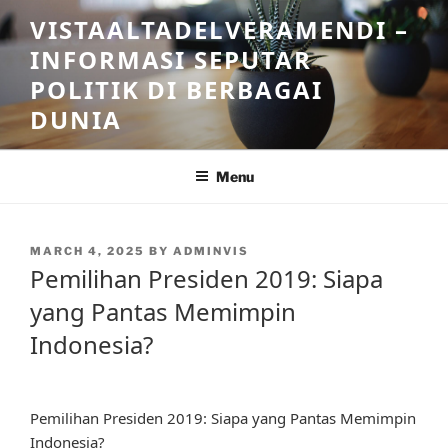
Skip
VISTAALTADELVERAMENDI –
to
INFORMASI SEPUTAR
content
POLITIK DI BERBAGAI
DUNIA
Menu
POSTED
MARCH 4, 2025
BY
ADMINVIS
ON
Pemilihan Presiden 2019: Siapa
yang Pantas Memimpin
Indonesia?
Pemilihan Presiden 2019: Siapa yang Pantas Memimpin
Indonesia?