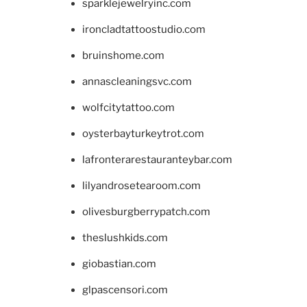
sparklejewelryinc.com
ironcladtattoostudio.com
bruinshome.com
annascleaningsvc.com
wolfcitytattoo.com
oysterbayturkeytrot.com
lafronterarestauranteybar.com
lilyandrosetearoom.com
olivesburgberrypatch.com
theslushkids.com
giobastian.com
glpascensori.com