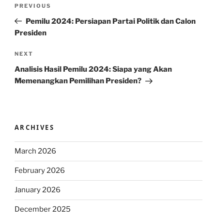
Post
Previous
PREVIOUS
navigation
Post
Pemilu 2024: Persiapan Partai Politik dan Calon
Presiden
Next
NEXT
Post
Analisis Hasil Pemilu 2024: Siapa yang Akan
Memenangkan Pemilihan Presiden?
ARCHIVES
March 2026
February 2026
January 2026
December 2025