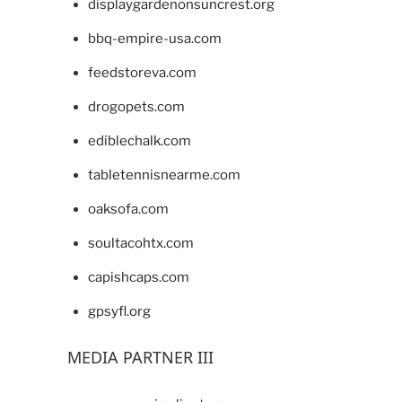
displaygardenonsuncrest.org
bbq-empire-usa.com
feedstoreva.com
drogopets.com
ediblechalk.com
tabletennisnearme.com
oaksofa.com
soultacohtx.com
capishcaps.com
gpsyfl.org
MEDIA PARTNER III