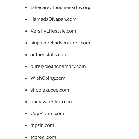
takecareofbusinessdfw.org
HamadaOfJapan.com
VersifyLifestyle.com
kingscreekadventures.com
antaeuslabs.com
purelycleanchemdry.com
WishOping.com
shoplegacee.com
bonvivantshop.com
CupPlante.com
mpzin.com
stcreal.com