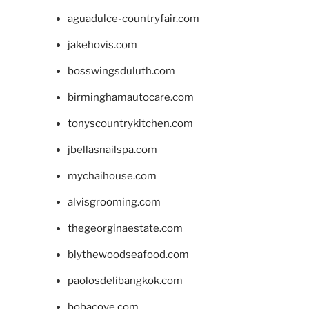
aguadulce-countryfair.com
jakehovis.com
bosswingsduluth.com
birminghamautocare.com
tonyscountrykitchen.com
jbellasnailspa.com
mychaihouse.com
alvisgrooming.com
thegeorginaestate.com
blythewoodseafood.com
paolosdelibangkok.com
bobacove.com