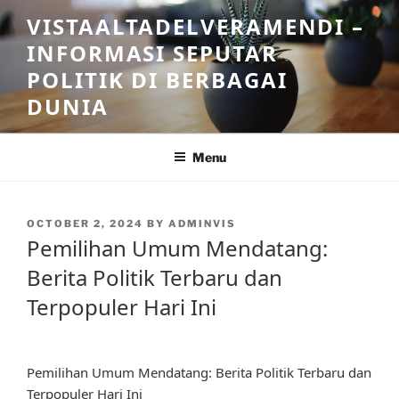
Skip
VISTAALTADELVERAMENDI –
to
INFORMASI SEPUTAR
content
POLITIK DI BERBAGAI
DUNIA
Menu
POSTED
OCTOBER 2, 2024
BY
ADMINVIS
ON
Pemilihan Umum Mendatang:
Berita Politik Terbaru dan
Terpopuler Hari Ini
Pemilihan Umum Mendatang: Berita Politik Terbaru dan
Terpopuler Hari Ini