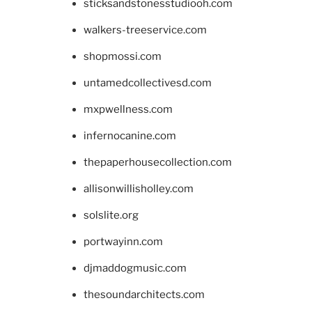
sticksandstonesstudiooh.com
walkers-treeservice.com
shopmossi.com
untamedcollectivesd.com
mxpwellness.com
infernocanine.com
thepaperhousecollection.com
allisonwillisholley.com
solslite.org
portwayinn.com
djmaddogmusic.com
thesoundarchitects.com