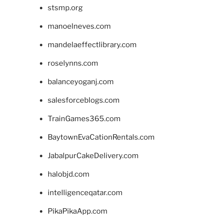
stsmp.org
manoelneves.com
mandelaeffectlibrary.com
roselynns.com
balanceyoganj.com
salesforceblogs.com
TrainGames365.com
BaytownEvaCationRentals.com
JabalpurCakeDelivery.com
halobjd.com
intelligenceqatar.com
PikaPikaApp.com