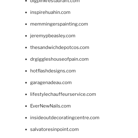
bigpinkrestaurant.com
inspirehuahin.com
memmingerspainting.com
jeremypbeasley.com
thesandwichdepotcos.com
drgiggleshouseofpain.com
hotflashdesigns.com
garagenadeau.com
lifestylechauffeurservice.com
EverNewNails.com
insideoutdecoratingcentre.com
salvatoresinpoint.com