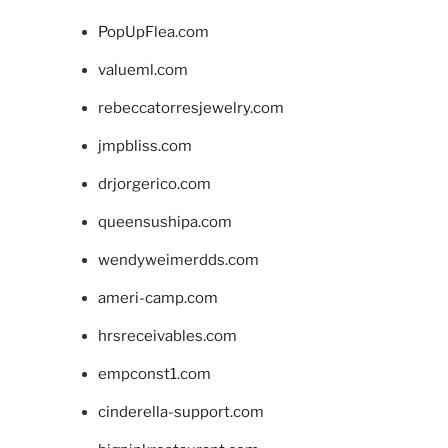
PopUpFlea.com
valueml.com
rebeccatorresjewelry.com
jmpbliss.com
drjorgerico.com
queensushipa.com
wendyweimerdds.com
ameri-camp.com
hrsreceivables.com
empconst1.com
cinderella-support.com