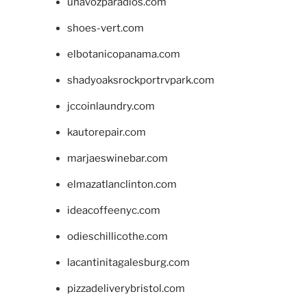
unavozparadios.com
shoes-vert.com
elbotanicopanama.com
shadyoaksrockportrvpark.com
jccoinlaundry.com
kautorepair.com
marjaeswinebar.com
elmazatlanclinton.com
ideacoffeenyc.com
odieschillicothe.com
lacantinitagalesburg.com
pizzadeliverybristol.com