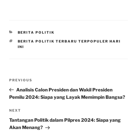
CATEGORIES
BERITA POLITIK
TAGS
BERITA POLITIK TERBARU TERPOPULER HARI
INI
Post
Previous
PREVIOUS
navigation
Post
Analisis Calon Presiden dan Wakil Presiden
Pemilu 2024: Siapa yang Layak Memimpin Bangsa?
Next
NEXT
Post
Tantangan Politik dalam Pilpres 2024: Siapa yang
Akan Menang?