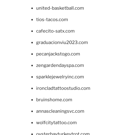
united-basketball.com
tios-tacos.com
cafecito-satx.com
graduacionviu2023.com
pecanjackstogo.com
zengardendayspa.com
sparklejewelryinc.com
ironcladtattoostudio.com
bruinshome.com
annascleaningsvc.com
wolfcitytattoo.com
oysterbayturkeytrot.com