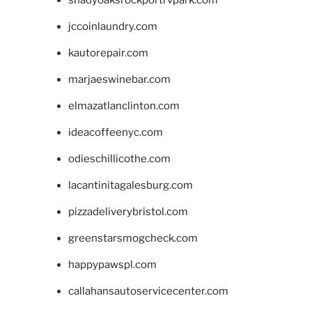
shadyoaksrockportrvpark.com
jccoinlaundry.com
kautorepair.com
marjaeswinebar.com
elmazatlanclinton.com
ideacoffeenyc.com
odieschillicothe.com
lacantinitagalesburg.com
pizzadeliverybristol.com
greenstarsmogcheck.com
happypawspl.com
callahansautoservicecenter.com