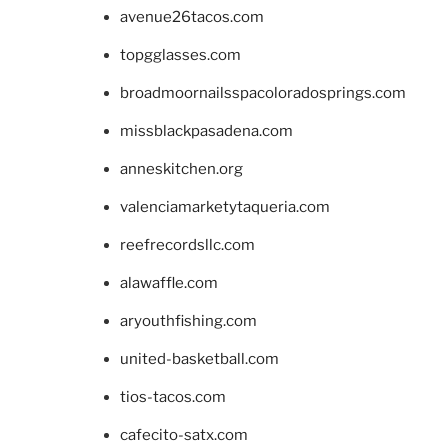
avenue26tacos.com
topgglasses.com
broadmoornailsspacoloradosprings.com
missblackpasadena.com
anneskitchen.org
valenciamarketytaqueria.com
reefrecordsllc.com
alawaffle.com
aryouthfishing.com
united-basketball.com
tios-tacos.com
cafecito-satx.com