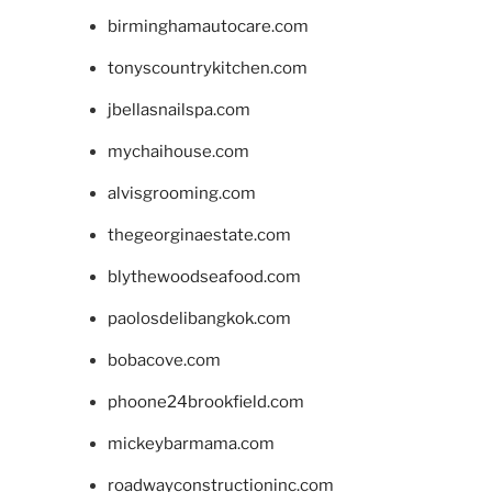
birminghamautocare.com
tonyscountrykitchen.com
jbellasnailspa.com
mychaihouse.com
alvisgrooming.com
thegeorginaestate.com
blythewoodseafood.com
paolosdelibangkok.com
bobacove.com
phoone24brookfield.com
mickeybarmama.com
roadwayconstructioninc.com