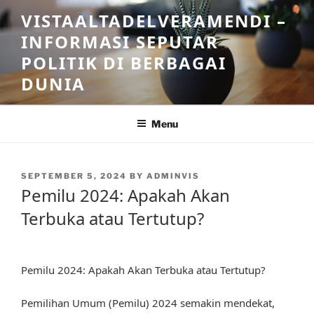
Skip
VISTAALTADELVERAMENDI –
to
INFORMASI SEPUTAR
content
POLITIK DI BERBAGAI
DUNIA
Menu
POSTED
SEPTEMBER 5, 2024
BY
ADMINVIS
ON
Pemilu 2024: Apakah Akan
Terbuka atau Tertutup?
Pemilu 2024: Apakah Akan Terbuka atau Tertutup?
Pemilihan Umum (Pemilu) 2024 semakin mendekat,