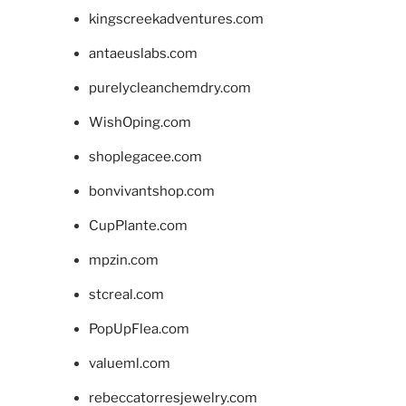
kingscreekadventures.com
antaeuslabs.com
purelycleanchemdry.com
WishOping.com
shoplegacee.com
bonvivantshop.com
CupPlante.com
mpzin.com
stcreal.com
PopUpFlea.com
valueml.com
rebeccatorresjewelry.com