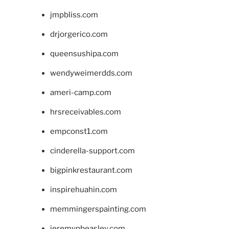
jmpbliss.com
drjorgerico.com
queensushipa.com
wendyweimerdds.com
ameri-camp.com
hrsreceivables.com
empconst1.com
cinderella-support.com
bigpinkrestaurant.com
inspirehuahin.com
memmingerspainting.com
jeremypbeasley.com