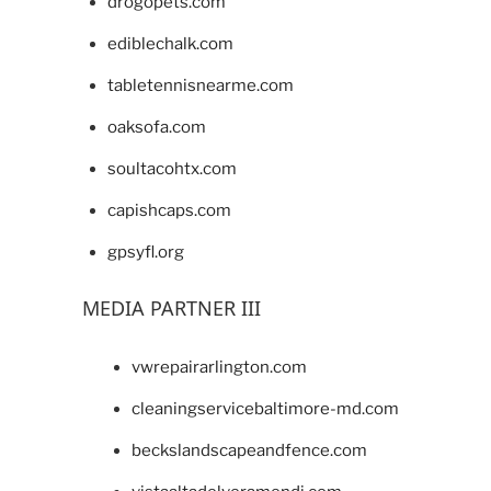
drogopets.com
ediblechalk.com
tabletennisnearme.com
oaksofa.com
soultacohtx.com
capishcaps.com
gpsyfl.org
MEDIA PARTNER III
vwrepairarlington.com
cleaningservicebaltimore-md.com
beckslandscapeandfence.com