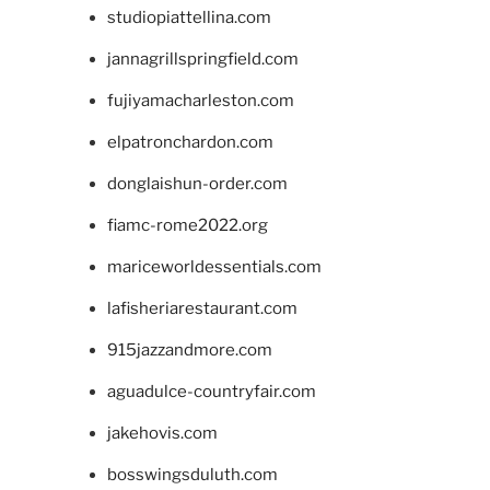
studiopiattellina.com
jannagrillspringfield.com
fujiyamacharleston.com
elpatronchardon.com
donglaishun-order.com
fiamc-rome2022.org
mariceworldessentials.com
lafisheriarestaurant.com
915jazzandmore.com
aguadulce-countryfair.com
jakehovis.com
bosswingsduluth.com