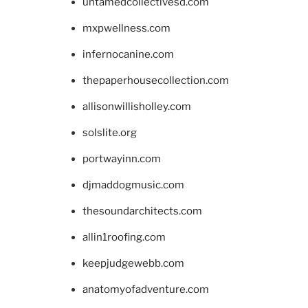
untamedcollectivesd.com
mxpwellness.com
infernocanine.com
thepaperhousecollection.com
allisonwillisholley.com
solslite.org
portwayinn.com
djmaddogmusic.com
thesoundarchitects.com
allin1roofing.com
keepjudgewebb.com
anatomyofadventure.com