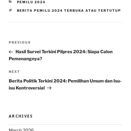
CATEGORIES
PEMILU 2024
TAGS
BERITA PEMILU 2024 TERBUKA ATAU TERTUTUP
Post
Previous
PREVIOUS
navigation
Post
Hasil Survei Terkini Pilpres 2024: Siapa Calon
Pemenangnya?
Next
NEXT
Post
Berita Politik Terkini 2024: Pemilihan Umum dan Isu-
isu Kontroversial
ARCHIVES
March 2026