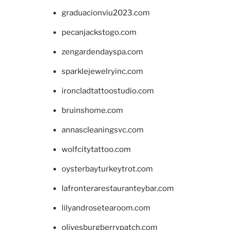
graduacionviu2023.com
pecanjackstogo.com
zengardendayspa.com
sparklejewelryinc.com
ironcladtattoostudio.com
bruinshome.com
annascleaningsvc.com
wolfcitytattoo.com
oysterbayturkeytrot.com
lafronterarestauranteybar.com
lilyandrosetearoom.com
olivesburgberrypatch.com