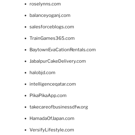
roselynns.com
balanceyoganj.com
salesforceblogs.com
TrainGames365.com
BaytownEvaCationRentals.com
JabalpurCakeDelivery.com
halobjd.com
intelligenceqatar.com
PikaPikaApp.com
takecareofbusinessdfw.org
HamadaOfJapan.com
VersifyLifestyle.com