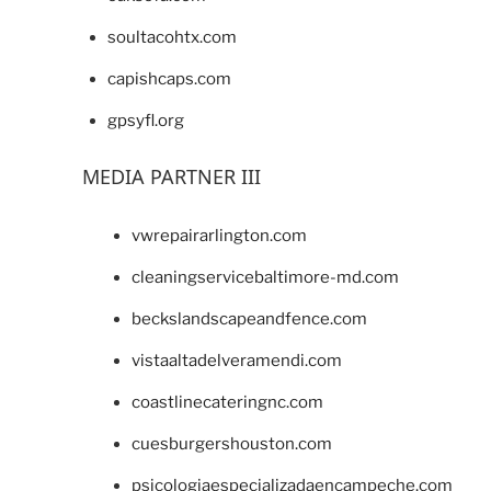
soultacohtx.com
capishcaps.com
gpsyfl.org
MEDIA PARTNER III
vwrepairarlington.com
cleaningservicebaltimore-md.com
beckslandscapeandfence.com
vistaaltadelveramendi.com
coastlinecateringnc.com
cuesburgershouston.com
psicologiaespecializadaencampeche.com