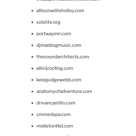
allisonwillisholley.com
solslite.org
portwayinn.com
djmaddogmusic.com
thesoundarchitects.com
allin1roofing.com
keepjudgewebb.com
anatomyofadventure.com
drivancastillo.com
cmmedspa.com
midletontkd.com