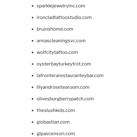
sparklejewelryinc.com
ironcladtattoostudio.com
bruinshome.com
annascleaningsvc.com
wolfcitytattoo.com
oysterbayturkeytrot.com
lafronterarestauranteybar.com
lilyandrosetearoom.com
olivesburgberrypatch.com
theslushkids.com
giobastian.com
glpascensori.com