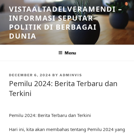
Skip
VISTAALTADELVERAMENDI –
to
INFORMASI SEPUTAR
content
POLITIK DI BERBAGAI
DUNIA
Menu
POSTED
DECEMBER 6, 2024
BY
ADMINVIS
ON
Pemilu 2024: Berita Terbaru dan
Terkini
Pemilu 2024: Berita Terbaru dan Terkini
Hari ini, kita akan membahas tentang Pemilu 2024 yang