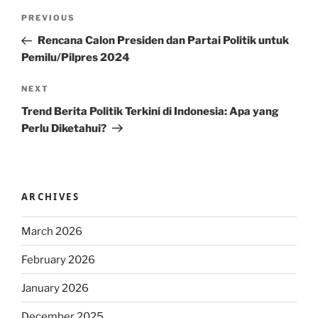
Post
Previous
PREVIOUS
navigation
Post
Rencana Calon Presiden dan Partai Politik untuk
Pemilu/Pilpres 2024
Next
NEXT
Post
Trend Berita Politik Terkini di Indonesia: Apa yang
Perlu Diketahui?
ARCHIVES
March 2026
February 2026
January 2026
December 2025