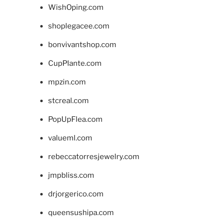
WishOping.com
shoplegacee.com
bonvivantshop.com
CupPlante.com
mpzin.com
stcreal.com
PopUpFlea.com
valueml.com
rebeccatorresjewelry.com
jmpbliss.com
drjorgerico.com
queensushipa.com