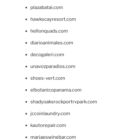
plazabatai.com
hawkscayresort.com
hellonquads.com
diarioanimales.com
decogaleri.com
unavozparadios.com
shoes-vert.com
elbotanicopanama.com
shadyoaksrockportrvpark.com
jccoinlaundry.com
kautorepair.com
marjaeswinebar.com