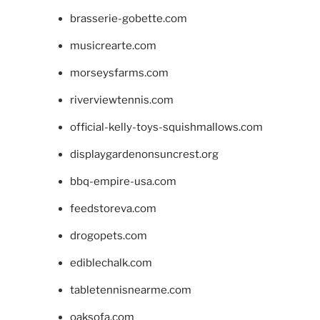
brasserie-gobette.com
musicrearte.com
morseysfarms.com
riverviewtennis.com
official-kelly-toys-squishmallows.com
displaygardenonsuncrest.org
bbq-empire-usa.com
feedstoreva.com
drogopets.com
ediblechalk.com
tabletennisnearme.com
oaksofa.com