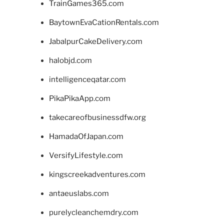
TrainGames365.com
BaytownEvaCationRentals.com
JabalpurCakeDelivery.com
halobjd.com
intelligenceqatar.com
PikaPikaApp.com
takecareofbusinessdfw.org
HamadaOfJapan.com
VersifyLifestyle.com
kingscreekadventures.com
antaeuslabs.com
purelycleanchemdry.com