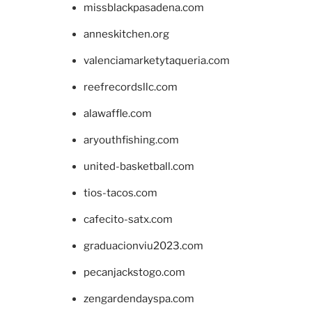
missblackpasadena.com
anneskitchen.org
valenciamarketytaqueria.com
reefrecordsllc.com
alawaffle.com
aryouthfishing.com
united-basketball.com
tios-tacos.com
cafecito-satx.com
graduacionviu2023.com
pecanjackstogo.com
zengardendayspa.com