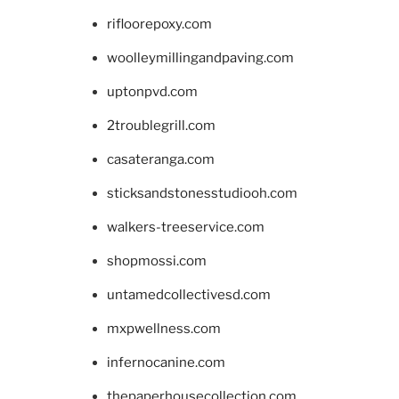
rifloorepoxy.com
woolleymillingandpaving.com
uptonpvd.com
2troublegrill.com
casateranga.com
sticksandstonesstudiooh.com
walkers-treeservice.com
shopmossi.com
untamedcollectivesd.com
mxpwellness.com
infernocanine.com
thepaperhousecollection.com