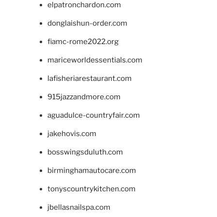
elpatronchardon.com
donglaishun-order.com
fiamc-rome2022.org
mariceworldessentials.com
lafisheriarestaurant.com
915jazzandmore.com
aguadulce-countryfair.com
jakehovis.com
bosswingsduluth.com
birminghamautocare.com
tonyscountrykitchen.com
jbellasnailspa.com