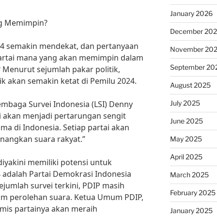
January 2026
ng Memimpin?
December 20
4 semakin mendekat, dan pertanyaan
November 20
partai mana yang akan memimpin dalam
September 20
 Menurut sejumlah pakar politik,
tik akan semakin ketat di Pemilu 2024.
August 2025
July 2025
embaga Survei Indonesia (LSI) Denny
si akan menjadi pertarungan sengit
June 2025
tama di Indonesia. Setiap partai akan
angkan suara rakyat.”
May 2025
April 2025
 diyakini memiliki potensi untuk
adalah Partai Demokrasi Indonesia
March 2025
jumlah survei terkini, PDIP masih
February 2025
lam perolehan suara. Ketua Umum PDIP,
mis partainya akan meraih
January 2025