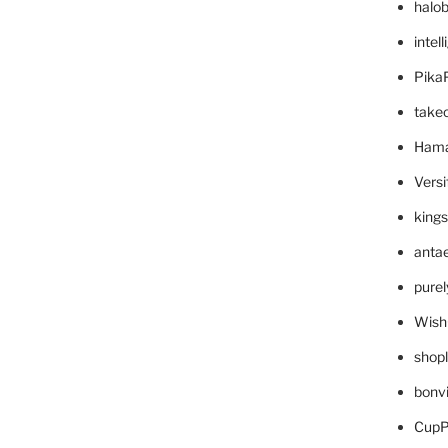
halo
intel
Pika
take
Hama
Versi
king
anta
pure
Wish
shop
bonv
CupP