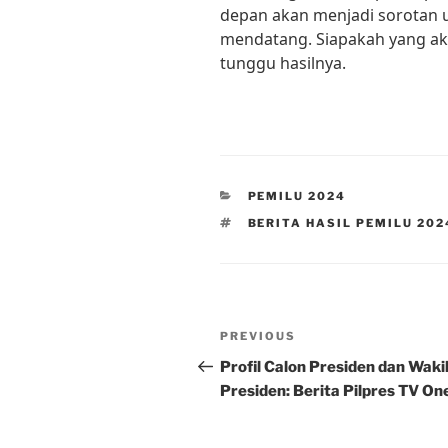
depan akan menjadi sorotan u
mendatang. Siapakah yang ak
tunggu hasilnya.
CATEGORIES
PEMILU 2024
TAGS
BERITA HASIL PEMILU 20
Post
Previous
PREVIOUS
navigation
Post
Profil Calon Presiden dan Waki
Presiden: Berita Pilpres TV On