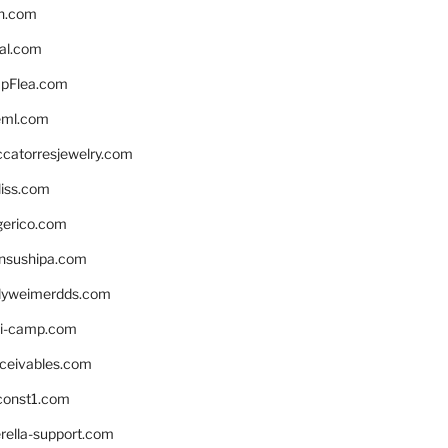
n.com
eal.com
pFlea.com
eml.com
ccatorresjewelry.com
liss.com
gerico.com
nsushipa.com
yweimerdds.com
i-camp.com
eceivables.com
onst1.com
rella-support.com