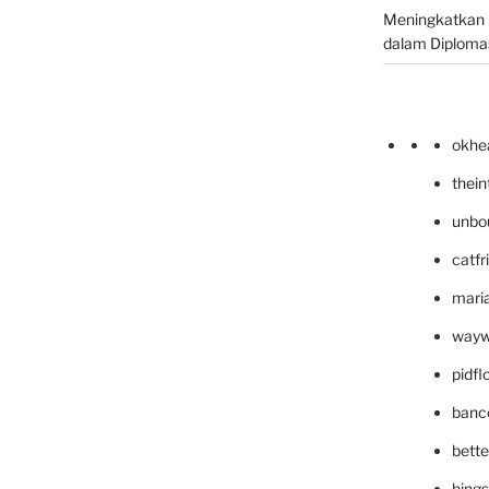
Meningkatkan 
dalam Diplomas
okhe
thei
unbo
catfr
maria
wayw
pidf
banc
bett
hing