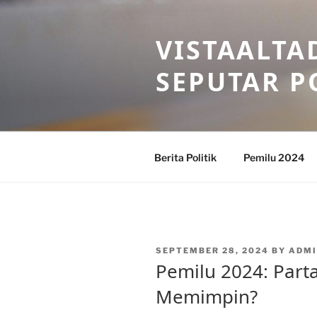
Skip
to
VISTAALTA
content
SEPUTAR P
Berita Politik
Pemilu 2024
POSTED
SEPTEMBER 28, 2024
BY
ADMI
ON
Pemilu 2024: Part
Memimpin?