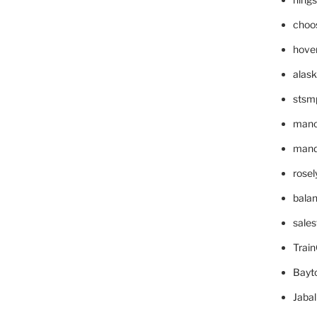
choo
hove
alask
stsm
mano
mande
rose
bala
sale
Trai
Bayt
Jaba