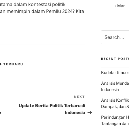
tama dalam kontestasi politik
« Mar
an memimpin dalam Pemilu 2024? Kita
Search
for:
RECENT POST
24 TERBARU
Kudeta di Indo
Analisis Menda
Indonesia
NEXT
Next
Analisis Konflik
Post
l
Update Berita Politik Terbaru di
Dampak, dan S
e
Indonesia
Perlindungan H
Tantangan dan