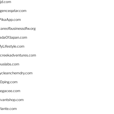
bjd.com
ligenceqatar.com
PikaApp.com
careofbusinessdfw.org
daOfJapan.com
fyLifestyle.com
screekadventures.com
euslabs.com
lycleanchemdry.com
Oping.com
legacee.com
ivantshop.com
lante.com