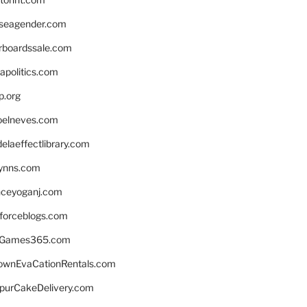
seagender.com
rboardssale.com
apolitics.com
p.org
elneves.com
laeffectlibrary.com
lynns.com
nceyoganj.com
sforceblogs.com
nGames365.com
ownEvaCationRentals.com
lpurCakeDelivery.com