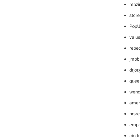
mpzi
stcr
PopU
valu
rebe
jmpb
drjor
quee
wend
amer
hrsr
empc
cinde