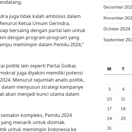
endatang.
December 20
dra juga tidak kalah ambisius dalam
November 20
Menurut Ketua Umum Gerindra,
October 2024
iap bersaing dengan partai lain untuk
yakin dengan program-program yang
September 20
 mampu memimpin dalam Pemilu 2024,”
i politik lain seperti Partai Golkar,
M
T
okrat juga diyakini memiliki potensi
024. Menurut sejumlah analis politik,
tik dalam menyusun strategi kampanye
3
4
at akan menjadi kunci utama dalam
10
11
17
18
 semakin kompleks, Pemilu 2024
24
25
g yang menarik untuk disimak.
31
litik untuk memimpin Indonesia ke