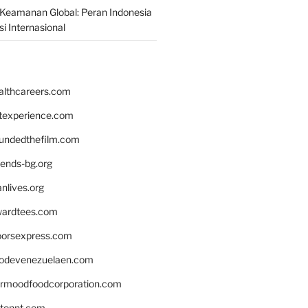
Keamanan Global: Peran Indonesia
i Internasional
althcareers.com
ntexperience.com
undedthefilm.com
iends-bg.org
nlives.org
ardtees.com
loorsexpress.com
odevenezuelaen.com
ermoodfoodcorporation.com
stonnt.com