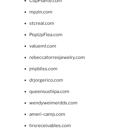
CupPlante.com
mpzin.com
stcreal.com
PopUpFlea.com
valueml.com
rebeccatorresjewelry.com
jmpbliss.com
drjorgerico.com
queensushipa.com
wendyweimerdds.com
ameri-camp.com
hrsreceivables.com