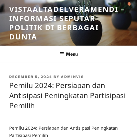
Skip
VISTAALTADELVERAMENDI –
to
INFORMASI SEPUTAR
content
POLITIK DI BERBAGAI
DUNIA
Menu
POSTED
DECEMBER 5, 2024
BY
ADMINVIS
ON
Pemilu 2024: Persiapan dan
Antisipasi Peningkatan Partisipasi
Pemilih
Pemilu 2024: Persiapan dan Antisipasi Peningkatan
Partisipasi Pemilih