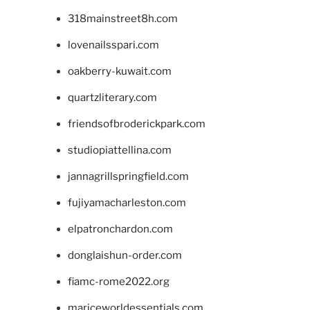
318mainstreet8h.com
lovenailsspari.com
oakberry-kuwait.com
quartzliterary.com
friendsofbroderickpark.com
studiopiattellina.com
jannagrillspringfield.com
fujiyamacharleston.com
elpatronchardon.com
donglaishun-order.com
fiamc-rome2022.org
mariceworldessentials.com