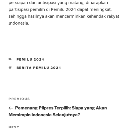
persiapan dan antisipasi yang matang, diharapkan
partisipasi pemilih di Pemilu 2024 dapat meningkat,
sehingga hasilnya akan mencerminkan kehendak rakyat
Indonesia.
CATEGORIES
PEMILU 2024
TAGS
BERITA PEMILU 2024
Post
Previous
PREVIOUS
navigation
Post
Pemenang Pilpres Terpilih: Siapa yang Akan
Memimpin Indonesia Selanjutnya?
Next
NEXT