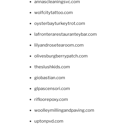
annascleaningsvc.com
wolfcitytattoo.com
oysterbayturkeytrot.com
lafronterarestauranteybar.com
lilyandrosetearoom.com
olivesburgberrypatch.com
theslushkids.com
giobastian.com
glpascensori.com
rifloorepoxy.com
woolleymillingandpaving.com
uptonpvd.com