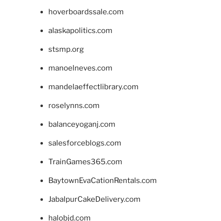
hoverboardssale.com
alaskapolitics.com
stsmp.org
manoelneves.com
mandelaeffectlibrary.com
roselynns.com
balanceyoganj.com
salesforceblogs.com
TrainGames365.com
BaytownEvaCationRentals.com
JabalpurCakeDelivery.com
halobjd.com