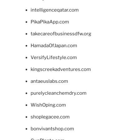
intelligenceqatar.com
PikaPikaApp.com
takecareofbusinessdfw.org
HamadaOfJapan.com
VersifyLifestyle.com
kingscreekadventures.com
antaeuslabs.com
purelycleanchemdry.com
WishOping.com
shoplegacee.com
bonvivantshop.com