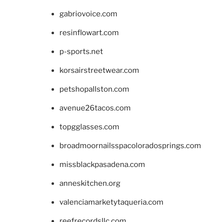
gabriovoice.com
resinflowart.com
p-sports.net
korsairstreetwear.com
petshopallston.com
avenue26tacos.com
topgglasses.com
broadmoornailsspacoloradosprings.com
missblackpasadena.com
anneskitchen.org
valenciamarketytaqueria.com
reefrecordsllc.com