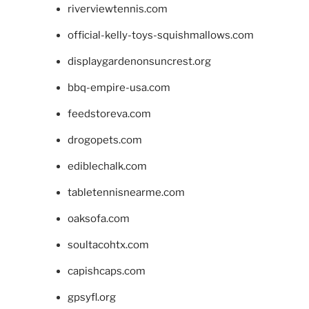
riverviewtennis.com
official-kelly-toys-squishmallows.com
displaygardenonsuncrest.org
bbq-empire-usa.com
feedstoreva.com
drogopets.com
ediblechalk.com
tabletennisnearme.com
oaksofa.com
soultacohtx.com
capishcaps.com
gpsyfl.org