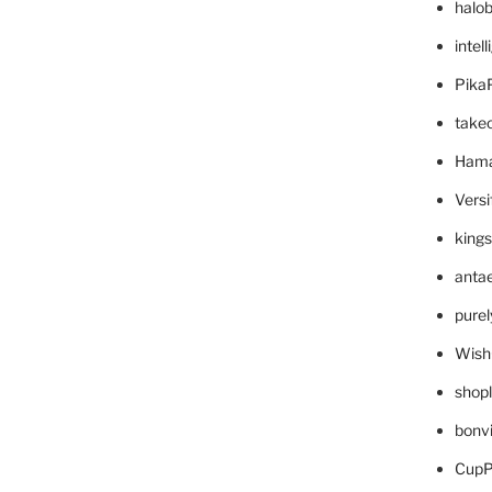
halo
intel
Pika
take
Hama
Versi
king
anta
pure
Wish
shop
bonv
CupP