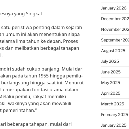
January 2026
sesnya yang Singkat
December 20
satu peristiwa penting dalam sejarah
November 20
han umum ini akan menentukan siapa
September 20
elama lima tahun ke depan. Proses
ks dan melibatkan berbagai tahapan
August 2025
i.
July 2025
endiri sudah cukup panjang. Mulai dari
June 2025
nakan pada tahun 1955 hingga pemilu-
s berlangsung hingga saat ini. Menurut
May 2025
Pemilu merupakan fondasi utama dalam
April 2025
elalui pemilu, rakyat memiliki
kil-wakilnya yang akan mewakili
March 2025
t pemerintahan.”
February 2025
dari beberapa tahapan, mulai dari
January 2025