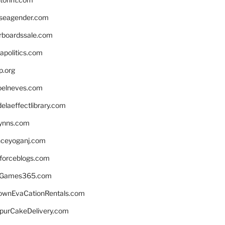
seagender.com
rboardssale.com
apolitics.com
p.org
elneves.com
laeffectlibrary.com
lynns.com
nceyoganj.com
sforceblogs.com
nGames365.com
ownEvaCationRentals.com
lpurCakeDelivery.com