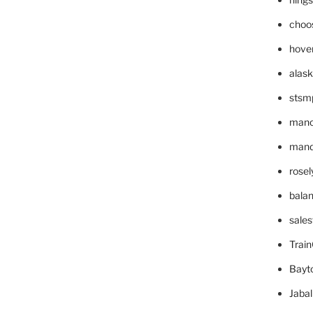
choo
hove
alask
stsm
mano
mande
rose
bala
sale
Trai
Bayt
Jaba