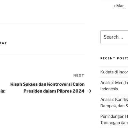
« Mar
Search
for:
GKAT
RECENT POST
Kudeta di Indo
NEXT
Next
Analisis Menda
Post
Kisah Sukses dan Kontroversi Calon
Indonesia
ia:
Presiden dalam Pilpres 2024
Analisis Konflik
Dampak, dan S
Perlindungan H
Tantangan dan