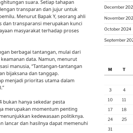
ghitungan suara. Setiap tahapan
December 20
dengan transparan dan jujur untuk
emilu. Menurut Bapak Y, seorang ahli
November 20
as dan transparansi merupakan kunci
October 2024
ayaan masyarakat terhadap proses
September 20
ngan berbagai tantangan, mulai dari
u keamanan data. Namun, menurut
 asasi manusia, “Tantangan-tantangan
M
T
an bijaksana dan tanggap.
ap menjadi prioritas utama dalam
.”
3
4
10
11
4 bukan hanya sekedar pesta
uga merupakan momentum penting
17
18
 menunjukkan kedewasaan politiknya.
24
25
an lancar dan hasilnya dapat memenuhi
31