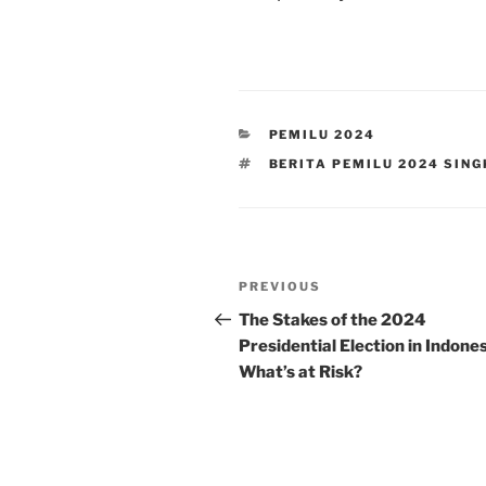
CATEGORIES
PEMILU 2024
TAGS
BERITA PEMILU 2024 SIN
Post
Previous
PREVIOUS
navigation
Post
The Stakes of the 2024
Presidential Election in Indones
What’s at Risk?