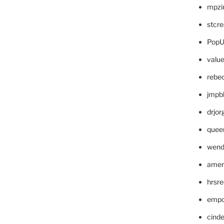
mpzi
stcr
PopU
valu
rebe
jmpb
drjor
quee
wend
amer
hrsr
empc
cinde