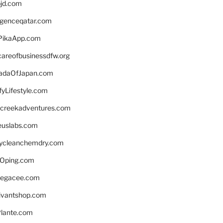
bjd.com
ligenceqatar.com
PikaApp.com
careofbusinessdfw.org
daOfJapan.com
fyLifestyle.com
screekadventures.com
euslabs.com
lycleanchemdry.com
Oping.com
legacee.com
ivantshop.com
lante.com