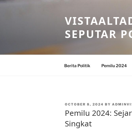
Skip
to
VISTAALTA
content
SEPUTAR P
Berita Politik
Pemilu 2024
POSTED
OCTOBER 8, 2024
BY
ADMINVI
ON
Pemilu 2024: Seja
Singkat