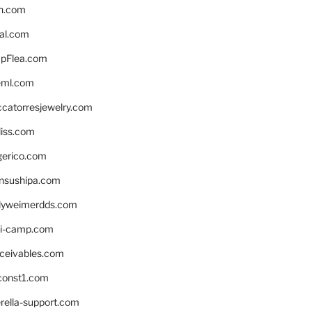
n.com
eal.com
pFlea.com
eml.com
ccatorresjewelry.com
liss.com
gerico.com
nsushipa.com
yweimerdds.com
i-camp.com
eceivables.com
onst1.com
rella-support.com