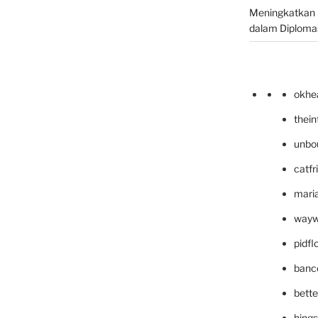
Meningkatkan 
dalam Diplomas
okhe
thei
unbo
catfr
maria
wayw
pidf
banc
bett
hing