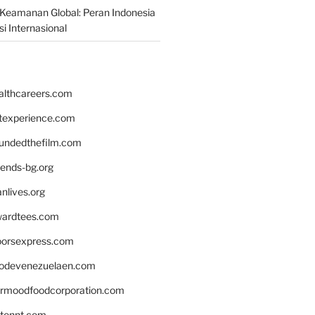
Keamanan Global: Peran Indonesia
i Internasional
althcareers.com
ntexperience.com
undedthefilm.com
iends-bg.org
nlives.org
ardtees.com
loorsexpress.com
odevenezuelaen.com
ermoodfoodcorporation.com
stonnt.com