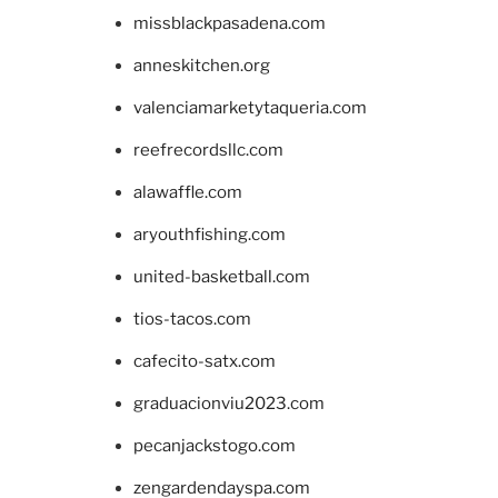
missblackpasadena.com
anneskitchen.org
valenciamarketytaqueria.com
reefrecordsllc.com
alawaffle.com
aryouthfishing.com
united-basketball.com
tios-tacos.com
cafecito-satx.com
graduacionviu2023.com
pecanjackstogo.com
zengardendayspa.com