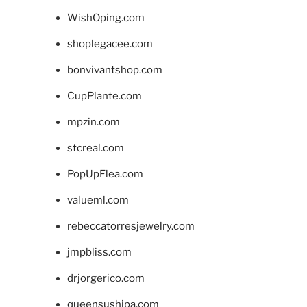
WishOping.com
shoplegacee.com
bonvivantshop.com
CupPlante.com
mpzin.com
stcreal.com
PopUpFlea.com
valueml.com
rebeccatorresjewelry.com
jmpbliss.com
drjorgerico.com
queensushipa.com