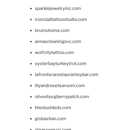
sparklejewelryinc.com
ironcladtattoostudio.com
bruinshome.com
annascleaningsvc.com
wolfcitytattoo.com
oysterbayturkeytrot.com
lafronterarestauranteybar.com
lilyandrosetearoom.com
olivesburgberrypatch.com
theslushkids.com
giobastian.com
glpascensori.com