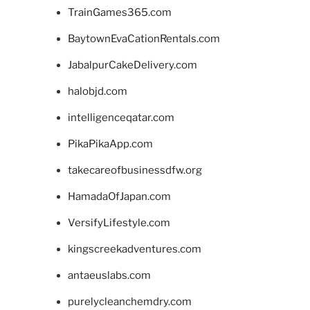
TrainGames365.com
BaytownEvaCationRentals.com
JabalpurCakeDelivery.com
halobjd.com
intelligenceqatar.com
PikaPikaApp.com
takecareofbusinessdfw.org
HamadaOfJapan.com
VersifyLifestyle.com
kingscreekadventures.com
antaeuslabs.com
purelycleanchemdry.com