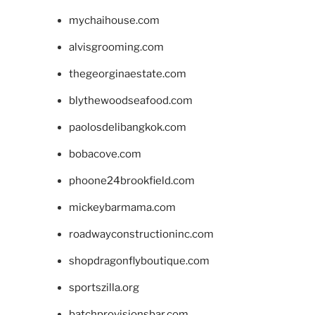
mychaihouse.com
alvisgrooming.com
thegeorginaestate.com
blythewoodseafood.com
paolosdelibangkok.com
bobacove.com
phoone24brookfield.com
mickeybarmama.com
roadwayconstructioninc.com
shopdragonflyboutique.com
sportszilla.org
batchprovisionsbar.com