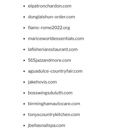
elpatronchardon.com
donglaishun-order.com
fiamc-rome2022.org
mariceworldessentials.com
lafisheriarestaurant.com
915jazzandmore.com
aguadulce-countryfair.com
jakehovis.com
bosswingsduluth.com
birminghamautocare.com
tonyscountrykitchen.com
jbellasnailspa.com