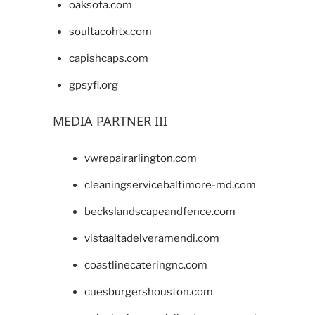
oaksofa.com
soultacohtx.com
capishcaps.com
gpsyfl.org
MEDIA PARTNER III
vwrepairarlington.com
cleaningservicebaltimore-md.com
beckslandscapeandfence.com
vistaaltadelveramendi.com
coastlinecateringnc.com
cuesburgershouston.com