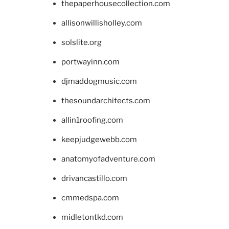
thepaperhousecollection.com
allisonwillisholley.com
solslite.org
portwayinn.com
djmaddogmusic.com
thesoundarchitects.com
allin1roofing.com
keepjudgewebb.com
anatomyofadventure.com
drivancastillo.com
cmmedspa.com
midletontkd.com