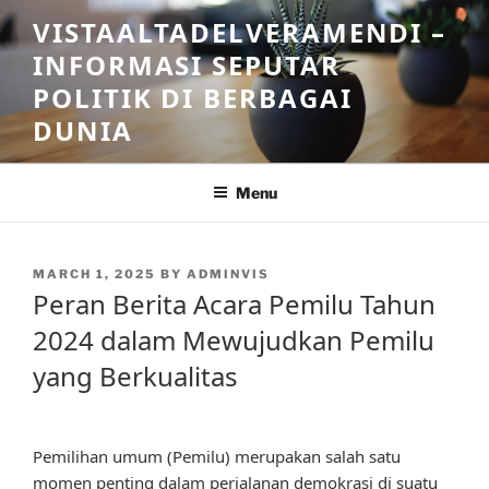
Skip
VISTAALTADELVERAMENDI –
to
INFORMASI SEPUTAR
content
POLITIK DI BERBAGAI
DUNIA
Menu
POSTED
MARCH 1, 2025
BY
ADMINVIS
ON
Peran Berita Acara Pemilu Tahun
2024 dalam Mewujudkan Pemilu
yang Berkualitas
Pemilihan umum (Pemilu) merupakan salah satu
momen penting dalam perjalanan demokrasi di suatu