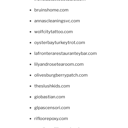
bruinshome.com
annascleaningsvc.com
wolfcitytattoo.com
oysterbayturkeytrot.com
lafronterarestauranteybar.com
lilyandrosetearoom.com
olivesburgberrypatch.com
theslushkids.com
giobastian.com
glpascensori.com
rifloorepoxy.com