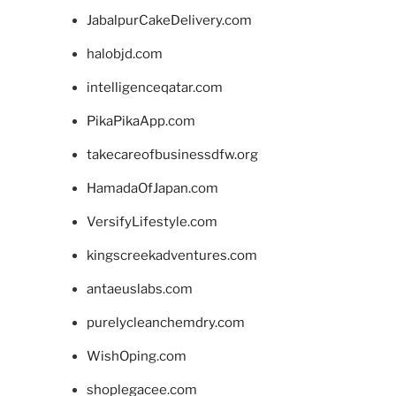
JabalpurCakeDelivery.com
halobjd.com
intelligenceqatar.com
PikaPikaApp.com
takecareofbusinessdfw.org
HamadaOfJapan.com
VersifyLifestyle.com
kingscreekadventures.com
antaeuslabs.com
purelycleanchemdry.com
WishOping.com
shoplegacee.com