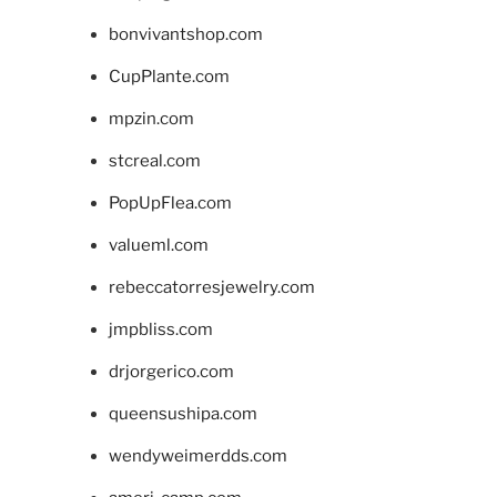
bonvivantshop.com
CupPlante.com
mpzin.com
stcreal.com
PopUpFlea.com
valueml.com
rebeccatorresjewelry.com
jmpbliss.com
drjorgerico.com
queensushipa.com
wendyweimerdds.com