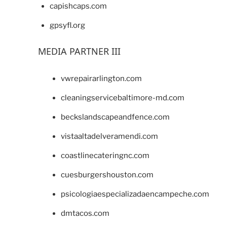
capishcaps.com
gpsyfl.org
MEDIA PARTNER III
vwrepairarlington.com
cleaningservicebaltimore-md.com
beckslandscapeandfence.com
vistaaltadelveramendi.com
coastlinecateringnc.com
cuesburgershouston.com
psicologiaespecializadaencampeche.com
dmtacos.com