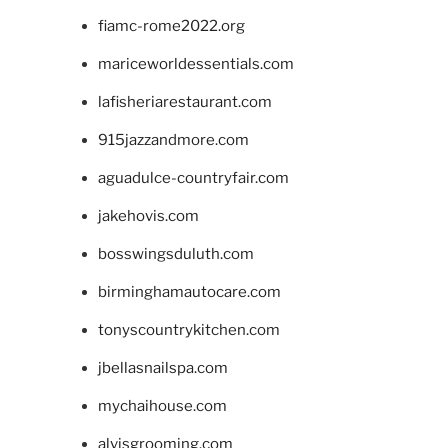
fiamc-rome2022.org
mariceworldessentials.com
lafisheriarestaurant.com
915jazzandmore.com
aguadulce-countryfair.com
jakehovis.com
bosswingsduluth.com
birminghamautocare.com
tonyscountrykitchen.com
jbellasnailspa.com
mychaihouse.com
alvisgrooming.com