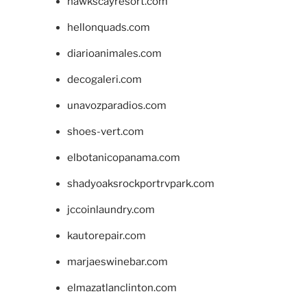
hawkscayresort.com
hellonquads.com
diarioanimales.com
decogaleri.com
unavozparadios.com
shoes-vert.com
elbotanicopanama.com
shadyoaksrockportrvpark.com
jccoinlaundry.com
kautorepair.com
marjaeswinebar.com
elmazatlanclinton.com