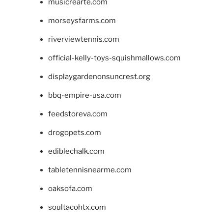
musicrearte.com
morseysfarms.com
riverviewtennis.com
official-kelly-toys-squishmallows.com
displaygardenonsuncrest.org
bbq-empire-usa.com
feedstoreva.com
drogopets.com
ediblechalk.com
tabletennisnearme.com
oaksofa.com
soultacohtx.com