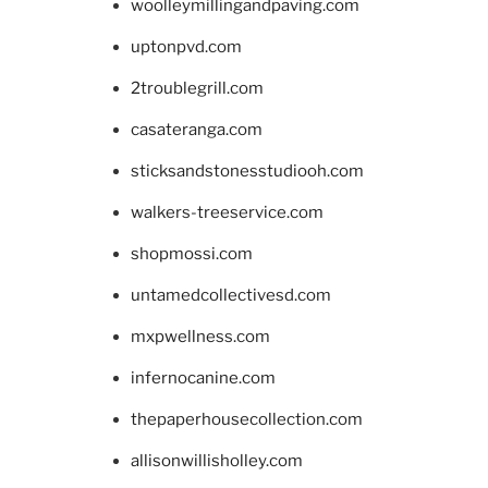
woolleymillingandpaving.com
uptonpvd.com
2troublegrill.com
casateranga.com
sticksandstonesstudiooh.com
walkers-treeservice.com
shopmossi.com
untamedcollectivesd.com
mxpwellness.com
infernocanine.com
thepaperhousecollection.com
allisonwillisholley.com