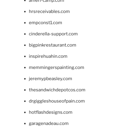
ameri-camp.com
hrsreceivables.com
empconst1.com
cinderella-support.com
bigpinkrestaurant.com
inspirehuahin.com
memmingerspainting.com
jeremypbeasley.com
thesandwichdepotcos.com
drgiggleshouseofpain.com
hotflashdesigns.com
garagenadeau.com