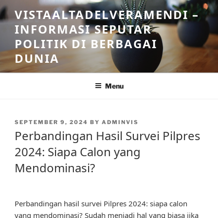
Skip
VISTAALTADELVERAMENDI –
to
INFORMASI SEPUTAR
content
POLITIK DI BERBAGAI
DUNIA
Menu
POSTED
SEPTEMBER 9, 2024
BY
ADMINVIS
ON
Perbandingan Hasil Survei Pilpres
2024: Siapa Calon yang
Mendominasi?
Perbandingan hasil survei Pilpres 2024: siapa calon
yang mendominasi? Sudah menjadi hal yang biasa jika