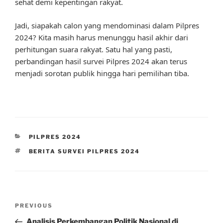
sehat demi kepentingan rakyat.
Jadi, siapakah calon yang mendominasi dalam Pilpres
2024? Kita masih harus menunggu hasil akhir dari
perhitungan suara rakyat. Satu hal yang pasti,
perbandingan hasil survei Pilpres 2024 akan terus
menjadi sorotan publik hingga hari pemilihan tiba.
CATEGORIES
PILPRES 2024
TAGS
BERITA SURVEI PILPRES 2024
Post
Previous
PREVIOUS
navigation
Post
Analisis Perkembangan Politik Nasional di