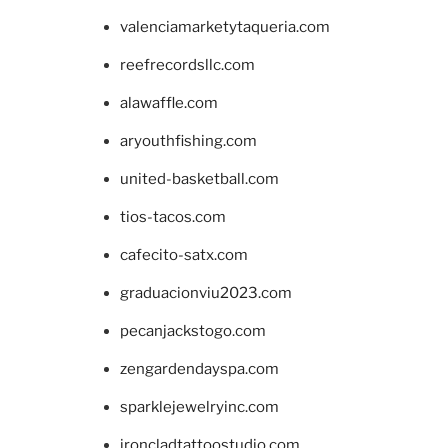
valenciamarketytaqueria.com
reefrecordsllc.com
alawaffle.com
aryouthfishing.com
united-basketball.com
tios-tacos.com
cafecito-satx.com
graduacionviu2023.com
pecanjackstogo.com
zengardendayspa.com
sparklejewelryinc.com
ironcladtattoostudio.com