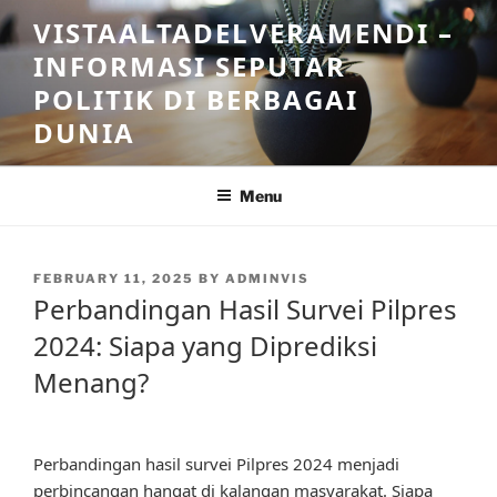
Skip
VISTAALTADELVERAMENDI –
to
INFORMASI SEPUTAR
content
POLITIK DI BERBAGAI
DUNIA
Menu
POSTED
FEBRUARY 11, 2025
BY
ADMINVIS
ON
Perbandingan Hasil Survei Pilpres
2024: Siapa yang Diprediksi
Menang?
Perbandingan hasil survei Pilpres 2024 menjadi
perbincangan hangat di kalangan masyarakat. Siapa