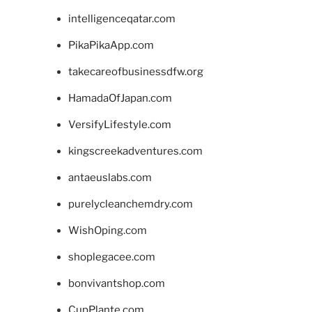
intelligenceqatar.com
PikaPikaApp.com
takecareofbusinessdfw.org
HamadaOfJapan.com
VersifyLifestyle.com
kingscreekadventures.com
antaeuslabs.com
purelycleanchemdry.com
WishOping.com
shoplegacee.com
bonvivantshop.com
CupPlante.com