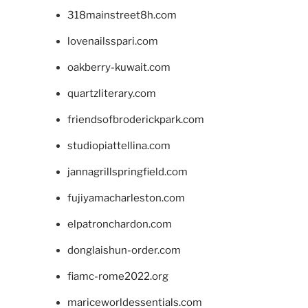
318mainstreet8h.com
lovenailsspari.com
oakberry-kuwait.com
quartzliterary.com
friendsofbroderickpark.com
studiopiattellina.com
jannagrillspringfield.com
fujiyamacharleston.com
elpatronchardon.com
donglaishun-order.com
fiamc-rome2022.org
mariceworldessentials.com