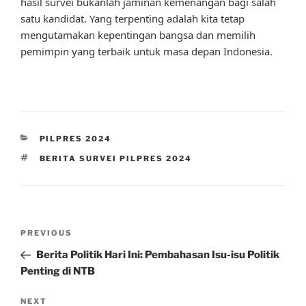
hasil survei bukanlah jaminan kemenangan bagi salah
satu kandidat. Yang terpenting adalah kita tetap
mengutamakan kepentingan bangsa dan memilih
pemimpin yang terbaik untuk masa depan Indonesia.
CATEGORIES
PILPRES 2024
TAGS
BERITA SURVEI PILPRES 2024
Post
Previous
PREVIOUS
navigation
Post
Berita Politik Hari Ini: Pembahasan Isu-isu Politik
Penting di NTB
Next
NEXT