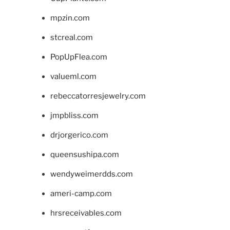
mpzin.com
stcreal.com
PopUpFlea.com
valueml.com
rebeccatorresjewelry.com
jmpbliss.com
drjorgerico.com
queensushipa.com
wendyweimerdds.com
ameri-camp.com
hrsreceivables.com