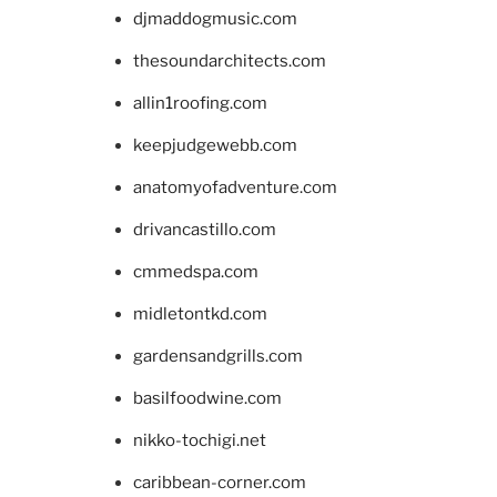
djmaddogmusic.com
thesoundarchitects.com
allin1roofing.com
keepjudgewebb.com
anatomyofadventure.com
drivancastillo.com
cmmedspa.com
midletontkd.com
gardensandgrills.com
basilfoodwine.com
nikko-tochigi.net
caribbean-corner.com