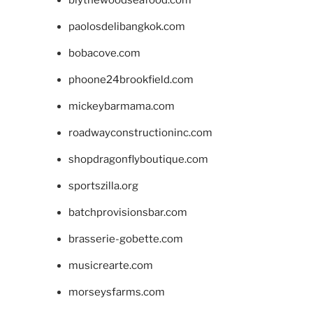
blythewoodseafood.com
paolosdelibangkok.com
bobacove.com
phoone24brookfield.com
mickeybarmama.com
roadwayconstructioninc.com
shopdragonflyboutique.com
sportszilla.org
batchprovisionsbar.com
brasserie-gobette.com
musicrearte.com
morseysfarms.com