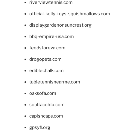
riverviewtennis.com
official-kelly-toys-squishmallows.com
displaygardenonsuncrest.org
bbq-empire-usa.com
feedstoreva.com
drogopets.com
ediblechalk.com
tabletennisnearme.com
oaksofa.com
soultacohtx.com
capishcaps.com
gpsyfl.org