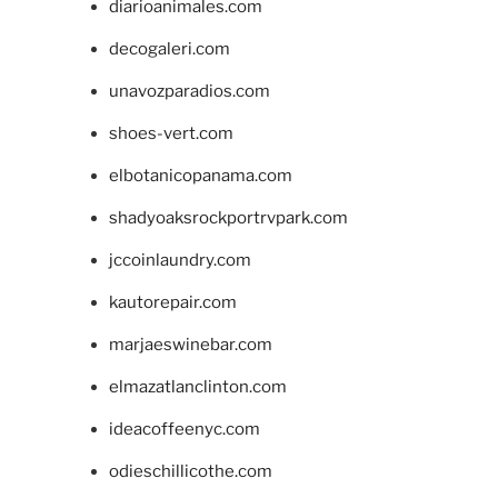
diarioanimales.com
decogaleri.com
unavozparadios.com
shoes-vert.com
elbotanicopanama.com
shadyoaksrockportrvpark.com
jccoinlaundry.com
kautorepair.com
marjaeswinebar.com
elmazatlanclinton.com
ideacoffeenyc.com
odieschillicothe.com