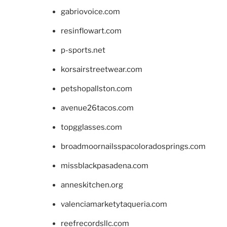
gabriovoice.com
resinflowart.com
p-sports.net
korsairstreetwear.com
petshopallston.com
avenue26tacos.com
topgglasses.com
broadmoornailsspacoloradosprings.com
missblackpasadena.com
anneskitchen.org
valenciamarketytaqueria.com
reefrecordsllc.com