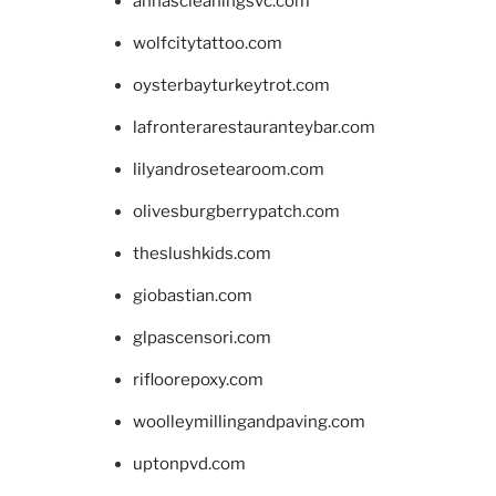
annascleaningsvc.com
wolfcitytattoo.com
oysterbayturkeytrot.com
lafronterarestauranteybar.com
lilyandrosetearoom.com
olivesburgberrypatch.com
theslushkids.com
giobastian.com
glpascensori.com
rifloorepoxy.com
woolleymillingandpaving.com
uptonpvd.com