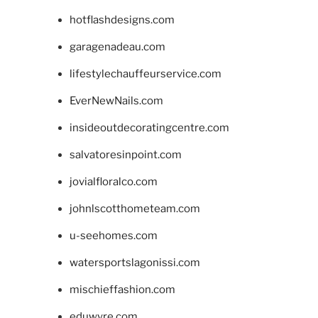
hotflashdesigns.com
garagenadeau.com
lifestylechauffeurservice.com
EverNewNails.com
insideoutdecoratingcentre.com
salvatoresinpoint.com
jovialfloralco.com
johnlscotthometeam.com
u-seehomes.com
watersportslagonissi.com
mischieffashion.com
eduwyre.com