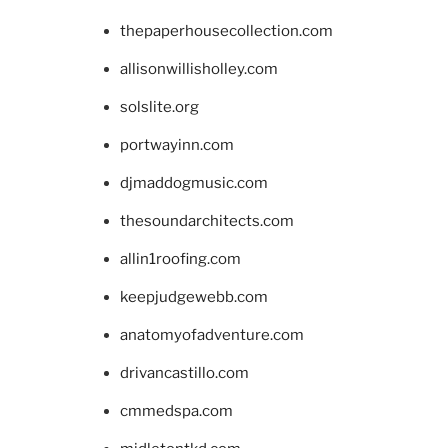
thepaperhousecollection.com
allisonwillisholley.com
solslite.org
portwayinn.com
djmaddogmusic.com
thesoundarchitects.com
allin1roofing.com
keepjudgewebb.com
anatomyofadventure.com
drivancastillo.com
cmmedspa.com