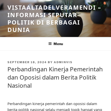
Skip
VISTAALTADELVERAMENDI –
to
INFORMASI SEPUTAR
content
POLITIK DI BERBAGAI
DUNIA
Menu
POSTED
SEPTEMBER 18, 2024
BY
ADMINVIS
ON
Perbandingan Kinerja Pemerintah
dan Oposisi dalam Berita Politik
Nasional
Perbandingan kinerja pemerintah dan oposisi dalam
berita politik nasional selalu menjadi topik hangat yang