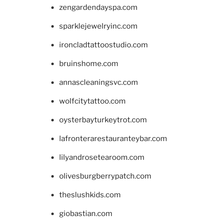
zengardendayspa.com
sparklejewelryinc.com
ironcladtattoostudio.com
bruinshome.com
annascleaningsvc.com
wolfcitytattoo.com
oysterbayturkeytrot.com
lafronterarestauranteybar.com
lilyandrosetearoom.com
olivesburgberrypatch.com
theslushkids.com
giobastian.com