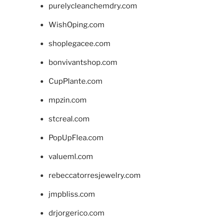
purelycleanchemdry.com
WishOping.com
shoplegacee.com
bonvivantshop.com
CupPlante.com
mpzin.com
stcreal.com
PopUpFlea.com
valueml.com
rebeccatorresjewelry.com
jmpbliss.com
drjorgerico.com