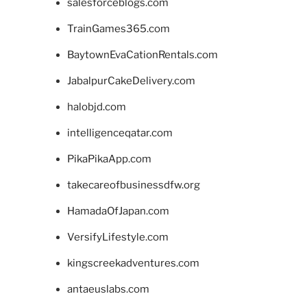
salesforceblogs.com
TrainGames365.com
BaytownEvaCationRentals.com
JabalpurCakeDelivery.com
halobjd.com
intelligenceqatar.com
PikaPikaApp.com
takecareofbusinessdfw.org
HamadaOfJapan.com
VersifyLifestyle.com
kingscreekadventures.com
antaeuslabs.com