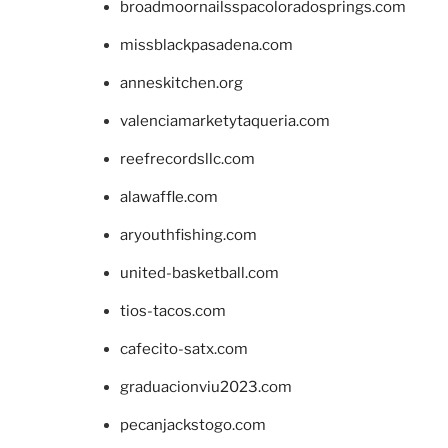
broadmoornailsspacoloradosprings.com
missblackpasadena.com
anneskitchen.org
valenciamarketytaqueria.com
reefrecordsllc.com
alawaffle.com
aryouthfishing.com
united-basketball.com
tios-tacos.com
cafecito-satx.com
graduacionviu2023.com
pecanjackstogo.com