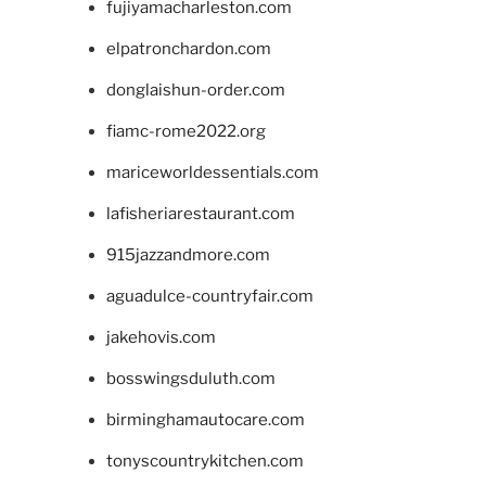
fujiyamacharleston.com
elpatronchardon.com
donglaishun-order.com
fiamc-rome2022.org
mariceworldessentials.com
lafisheriarestaurant.com
915jazzandmore.com
aguadulce-countryfair.com
jakehovis.com
bosswingsduluth.com
birminghamautocare.com
tonyscountrykitchen.com