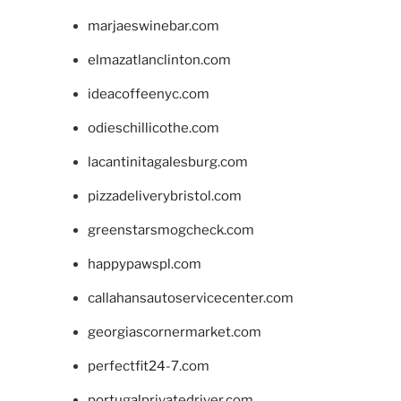
marjaeswinebar.com
elmazatlanclinton.com
ideacoffeenyc.com
odieschillicothe.com
lacantinitagalesburg.com
pizzadeliverybristol.com
greenstarsmogcheck.com
happypawspl.com
callahansautoservicecenter.com
georgiascornermarket.com
perfectfit24-7.com
portugalprivatedriver.com