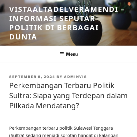
Skip
VISTAALTADELVERAMENDI –
to
INFORMASI SEPUTAR
content
POLITIK DI BERBAGAI
DUNIA
Menu
POSTED
SEPTEMBER 8, 2024
BY
ADMINVIS
ON
Perkembangan Terbaru Politik
Sultra: Siapa yang Terdepan dalam
Pilkada Mendatang?
Perkembangan terbaru politik Sulawesi Tenggara
(Sultra) sedang menjadi sorotan hangat di kalangan