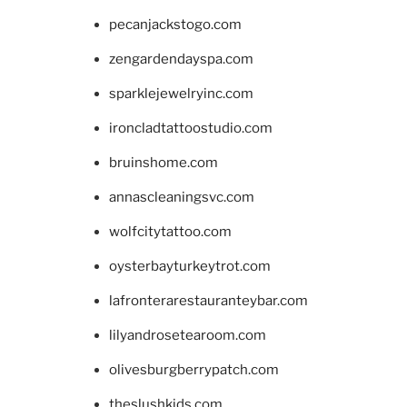
pecanjackstogo.com
zengardendayspa.com
sparklejewelryinc.com
ironcladtattoostudio.com
bruinshome.com
annascleaningsvc.com
wolfcitytattoo.com
oysterbayturkeytrot.com
lafronterarestauranteybar.com
lilyandrosetearoom.com
olivesburgberrypatch.com
theslushkids.com