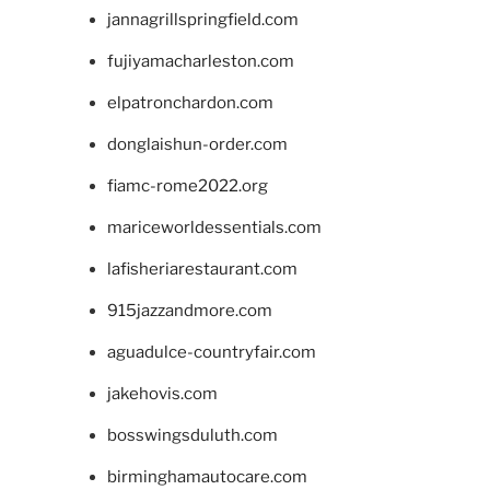
jannagrillspringfield.com
fujiyamacharleston.com
elpatronchardon.com
donglaishun-order.com
fiamc-rome2022.org
mariceworldessentials.com
lafisheriarestaurant.com
915jazzandmore.com
aguadulce-countryfair.com
jakehovis.com
bosswingsduluth.com
birminghamautocare.com