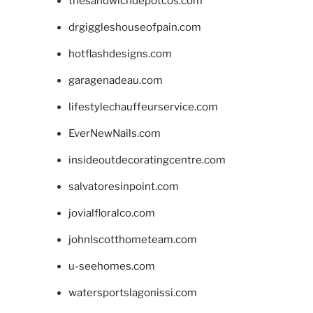
thesandwichdepotcos.com
drgiggleshouseofpain.com
hotflashdesigns.com
garagenadeau.com
lifestylechauffeurservice.com
EverNewNails.com
insideoutdecoratingcentre.com
salvatoresinpoint.com
jovialfloralco.com
johnlscotthometeam.com
u-seehomes.com
watersportslagonissi.com