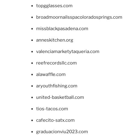
topgglasses.com
broadmoornailsspacoloradosprings.com
missblackpasadena.com
anneskitchen.org
valenciamarketytaqueria.com
reefrecordsllc.com
alawaffle.com
aryouthfishing.com
united-basketball.com
tios-tacos.com
cafecito-satx.com
graduacionviu2023.com