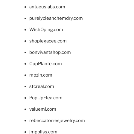
antaeuslabs.com
purelycleanchemdry.com
WishOping.com
shoplegacee.com
bonvivantshop.com
CupPlante.com
mpzin.com
stcreal.com
PopUpFlea.com
valueml.com
rebeccatorresjewelry.com
jmpbliss.com