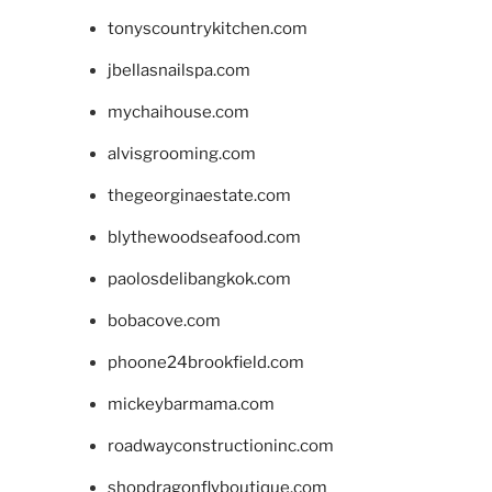
tonyscountrykitchen.com
jbellasnailspa.com
mychaihouse.com
alvisgrooming.com
thegeorginaestate.com
blythewoodseafood.com
paolosdelibangkok.com
bobacove.com
phoone24brookfield.com
mickeybarmama.com
roadwayconstructioninc.com
shopdragonflyboutique.com