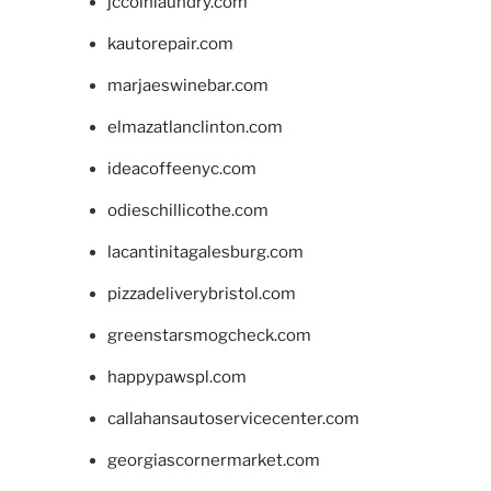
jccoinlaundry.com
kautorepair.com
marjaeswinebar.com
elmazatlanclinton.com
ideacoffeenyc.com
odieschillicothe.com
lacantinitagalesburg.com
pizzadeliverybristol.com
greenstarsmogcheck.com
happypawspl.com
callahansautoservicecenter.com
georgiascornermarket.com