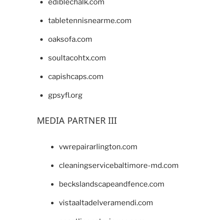
ediblechalk.com
tabletennisnearme.com
oaksofa.com
soultacohtx.com
capishcaps.com
gpsyfl.org
MEDIA PARTNER III
vwrepairarlington.com
cleaningservicebaltimore-md.com
beckslandscapeandfence.com
vistaaltadelveramendi.com