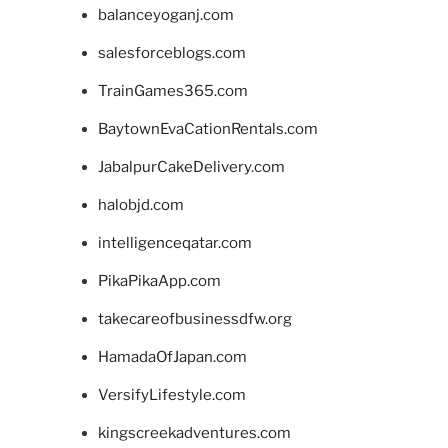
balanceyoganj.com
salesforceblogs.com
TrainGames365.com
BaytownEvaCationRentals.com
JabalpurCakeDelivery.com
halobjd.com
intelligenceqatar.com
PikaPikaApp.com
takecareofbusinessdfw.org
HamadaOfJapan.com
VersifyLifestyle.com
kingscreekadventures.com