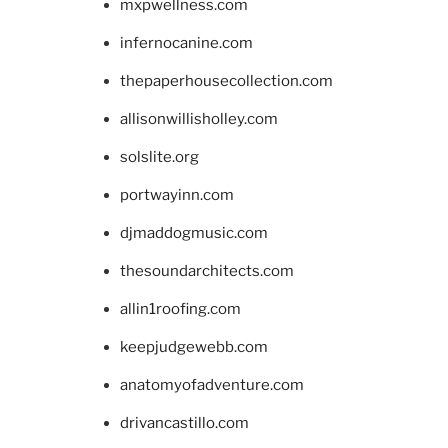
mxpwellness.com
infernocanine.com
thepaperhousecollection.com
allisonwillisholley.com
solslite.org
portwayinn.com
djmaddogmusic.com
thesoundarchitects.com
allin1roofing.com
keepjudgewebb.com
anatomyofadventure.com
drivancastillo.com