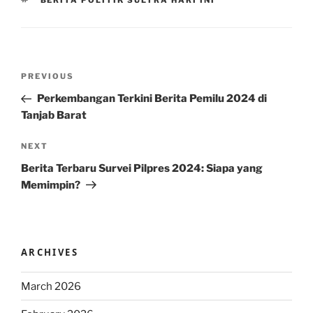
BERITA POLITIK SULTRA HARI INI
Post
Previous
PREVIOUS
navigation
Post
Perkembangan Terkini Berita Pemilu 2024 di
Tanjab Barat
Next
NEXT
Post
Berita Terbaru Survei Pilpres 2024: Siapa yang
Memimpin?
ARCHIVES
March 2026