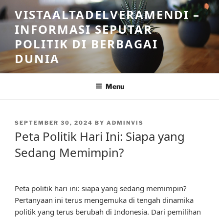
Skip
VISTAALTADELVERAMENDI –
to
INFORMASI SEPUTAR
content
POLITIK DI BERBAGAI
DUNIA
Menu
POSTED
SEPTEMBER 30, 2024
BY
ADMINVIS
ON
Peta Politik Hari Ini: Siapa yang
Sedang Memimpin?
Peta politik hari ini: siapa yang sedang memimpin?
Pertanyaan ini terus mengemuka di tengah dinamika
politik yang terus berubah di Indonesia. Dari pemilihan