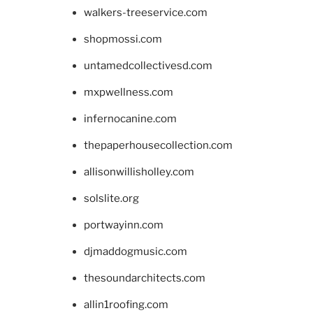
walkers-treeservice.com
shopmossi.com
untamedcollectivesd.com
mxpwellness.com
infernocanine.com
thepaperhousecollection.com
allisonwillisholley.com
solslite.org
portwayinn.com
djmaddogmusic.com
thesoundarchitects.com
allin1roofing.com