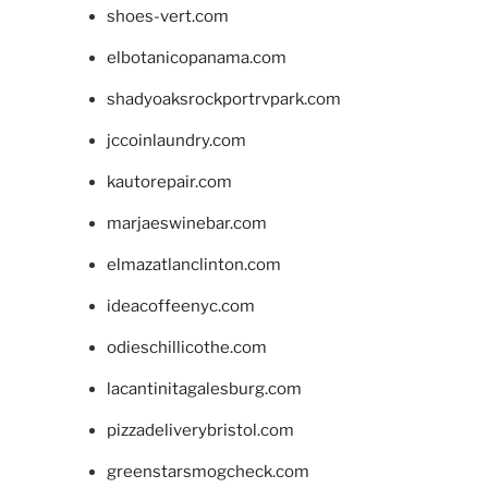
shoes-vert.com
elbotanicopanama.com
shadyoaksrockportrvpark.com
jccoinlaundry.com
kautorepair.com
marjaeswinebar.com
elmazatlanclinton.com
ideacoffeenyc.com
odieschillicothe.com
lacantinitagalesburg.com
pizzadeliverybristol.com
greenstarsmogcheck.com