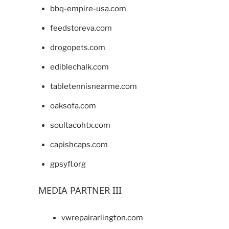
bbq-empire-usa.com
feedstoreva.com
drogopets.com
ediblechalk.com
tabletennisnearme.com
oaksofa.com
soultacohtx.com
capishcaps.com
gpsyfl.org
MEDIA PARTNER III
vwrepairarlington.com