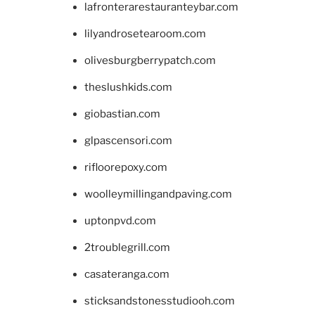
lafronterarestauranteybar.com
lilyandrosetearoom.com
olivesburgberrypatch.com
theslushkids.com
giobastian.com
glpascensori.com
rifloorepoxy.com
woolleymillingandpaving.com
uptonpvd.com
2troublegrill.com
casateranga.com
sticksandstonesstudiooh.com