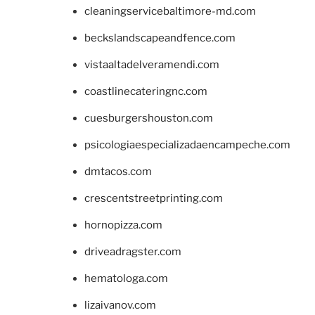
cleaningservicebaltimore-md.com
beckslandscapeandfence.com
vistaaltadelveramendi.com
coastlinecateringnc.com
cuesburgershouston.com
psicologiaespecializadaencampeche.com
dmtacos.com
crescentstreetprinting.com
hornopizza.com
driveadragster.com
hematologa.com
lizaivanov.com