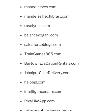
manoelneves.com
mandelaeffectlibrary.com
roselynns.com
balanceyoganj.com
salesforceblogs.com
TrainGames365.com
BaytownEvaCationRentals.com
JabalpurCakeDelivery.com
halobjd.com
intelligenceqatar.com
PikaPikaApp.com
takecareofbusinessdfw.org