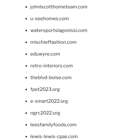
johnlscotthometeam.com
u-seehomes.com
watersportslagonissi.com
mischieffashion.com
eduwyre.com
retro-interiors.com
theblvd-boise.com
fpet2023.org
e-smart2022.org
ngrc2022.org
leesfamilyfoods.com
lewis-lewis-cpas.com