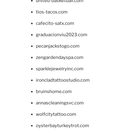
united-basketball.com
tios-tacos.com
cafecito-satx.com
graduacionviu2023.com
pecanjackstogo.com
zengardendayspa.com
sparklejewelryinc.com
ironcladtattoostudio.com
bruinshome.com
annascleaningsvc.com
wolfcitytattoo.com
oysterbayturkeytrot.com