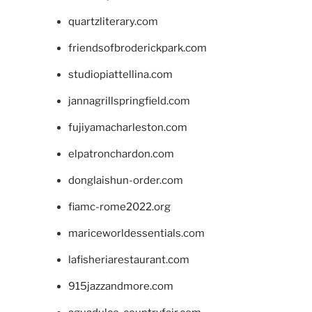
quartzliterary.com
friendsofbroderickpark.com
studiopiattellina.com
jannagrillspringfield.com
fujiyamacharleston.com
elpatronchardon.com
donglaishun-order.com
fiamc-rome2022.org
mariceworldessentials.com
lafisheriarestaurant.com
915jazzandmore.com