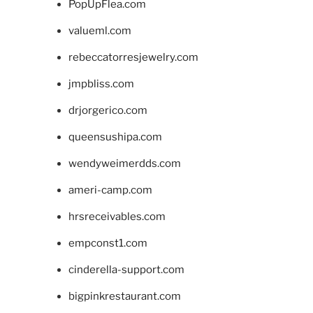
PopUpFlea.com
valueml.com
rebeccatorresjewelry.com
jmpbliss.com
drjorgerico.com
queensushipa.com
wendyweimerdds.com
ameri-camp.com
hrsreceivables.com
empconst1.com
cinderella-support.com
bigpinkrestaurant.com