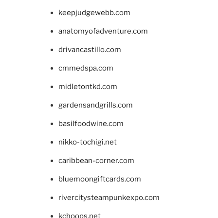
keepjudgewebb.com
anatomyofadventure.com
drivancastillo.com
cmmedspa.com
midletontkd.com
gardensandgrills.com
basilfoodwine.com
nikko-tochigi.net
caribbean-corner.com
bluemoongiftcards.com
rivercitysteampunkexpo.com
kchoops.net