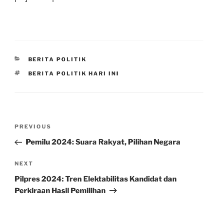
CATEGORIES
BERITA POLITIK
TAGS
BERITA POLITIK HARI INI
Post
Previous
PREVIOUS
navigation
Post
Pemilu 2024: Suara Rakyat, Pilihan Negara
Next
NEXT
Post
Pilpres 2024: Tren Elektabilitas Kandidat dan
Perkiraan Hasil Pemilihan