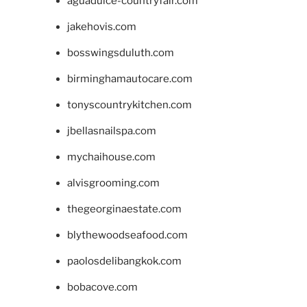
aguadulce-countryfair.com
jakehovis.com
bosswingsduluth.com
birminghamautocare.com
tonyscountrykitchen.com
jbellasnailspa.com
mychaihouse.com
alvisgrooming.com
thegeorginaestate.com
blythewoodseafood.com
paolosdelibangkok.com
bobacove.com