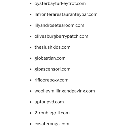
oysterbayturkeytrot.com
lafronterarestauranteybar.com
lilyandrosetearoom.com
olivesburgberrypatch.com
theslushkids.com
giobastian.com
glpascensori.com
rifloorepoxy.com
woolleymillingandpaving.com
uptonpvd.com
2troublegrill.com
casateranga.com