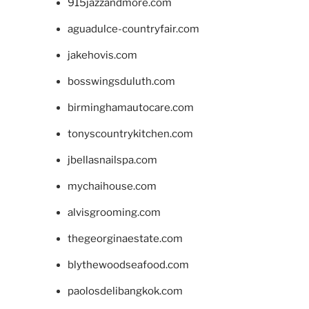
915jazzandmore.com
aguadulce-countryfair.com
jakehovis.com
bosswingsduluth.com
birminghamautocare.com
tonyscountrykitchen.com
jbellasnailspa.com
mychaihouse.com
alvisgrooming.com
thegeorginaestate.com
blythewoodseafood.com
paolosdelibangkok.com