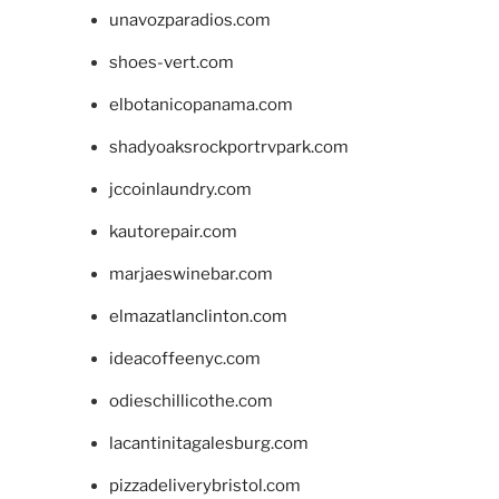
unavozparadios.com
shoes-vert.com
elbotanicopanama.com
shadyoaksrockportrvpark.com
jccoinlaundry.com
kautorepair.com
marjaeswinebar.com
elmazatlanclinton.com
ideacoffeenyc.com
odieschillicothe.com
lacantinitagalesburg.com
pizzadeliverybristol.com