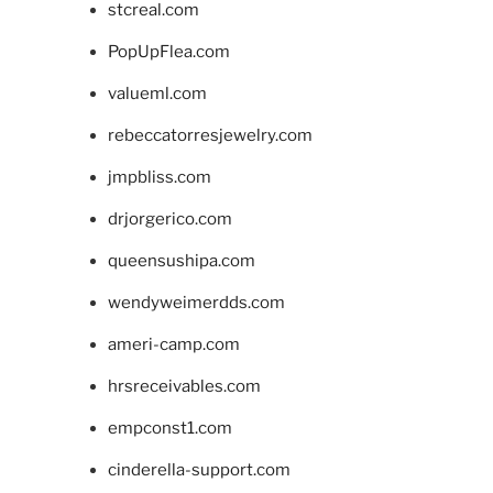
stcreal.com
PopUpFlea.com
valueml.com
rebeccatorresjewelry.com
jmpbliss.com
drjorgerico.com
queensushipa.com
wendyweimerdds.com
ameri-camp.com
hrsreceivables.com
empconst1.com
cinderella-support.com