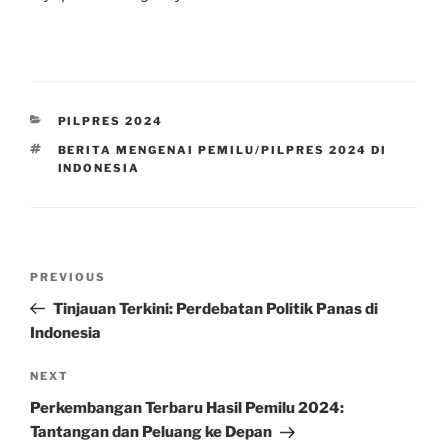
CATEGORIES
PILPRES 2024
TAGS
BERITA MENGENAI PEMILU/PILPRES 2024 DI
INDONESIA
Post
Previous
PREVIOUS
navigation
Post
Tinjauan Terkini: Perdebatan Politik Panas di
Indonesia
Next
NEXT
Post
Perkembangan Terbaru Hasil Pemilu 2024:
Tantangan dan Peluang ke Depan