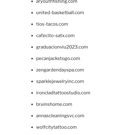
aryouthfishing.com
united-basketball.com
tios-tacos.com
cafecito-satx.com
graduacionviu2023.com
pecanjackstogo.com
zengardendayspa.com
sparklejewelryinc.com
ironcladtattoostudio.com
bruinshome.com
annascleaningsvc.com
wolfcitytattoo.com