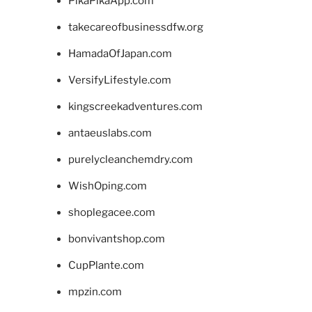
PikaPikaApp.com
takecareofbusinessdfw.org
HamadaOfJapan.com
VersifyLifestyle.com
kingscreekadventures.com
antaeuslabs.com
purelycleanchemdry.com
WishOping.com
shoplegacee.com
bonvivantshop.com
CupPlante.com
mpzin.com