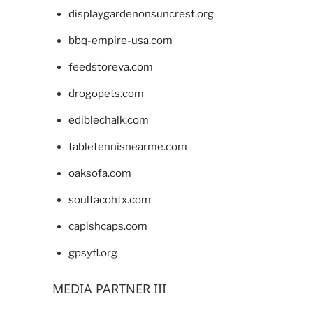
displaygardenonsuncrest.org
bbq-empire-usa.com
feedstoreva.com
drogopets.com
ediblechalk.com
tabletennisnearme.com
oaksofa.com
soultacohtx.com
capishcaps.com
gpsyfl.org
MEDIA PARTNER III