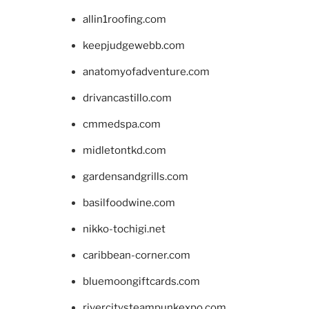
allin1roofing.com
keepjudgewebb.com
anatomyofadventure.com
drivancastillo.com
cmmedspa.com
midletontkd.com
gardensandgrills.com
basilfoodwine.com
nikko-tochigi.net
caribbean-corner.com
bluemoongiftcards.com
rivercitysteampunkexpo.com