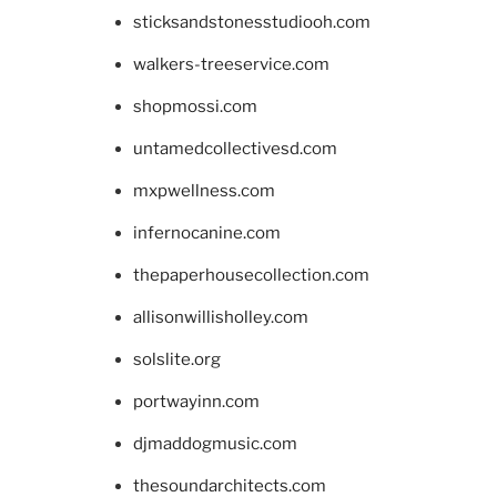
sticksandstonesstudiooh.com
walkers-treeservice.com
shopmossi.com
untamedcollectivesd.com
mxpwellness.com
infernocanine.com
thepaperhousecollection.com
allisonwillisholley.com
solslite.org
portwayinn.com
djmaddogmusic.com
thesoundarchitects.com