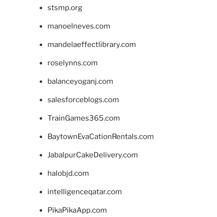
stsmp.org
manoelneves.com
mandelaeffectlibrary.com
roselynns.com
balanceyoganj.com
salesforceblogs.com
TrainGames365.com
BaytownEvaCationRentals.com
JabalpurCakeDelivery.com
halobjd.com
intelligenceqatar.com
PikaPikaApp.com