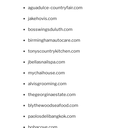
aguadulce-countryfair.com
jakehovis.com
bosswingsduluth.com
birminghamautocare.com
tonyscountrykitchen.com
jbellasnailspa.com
mychaihouse.com
alvisgrooming.com
thegeorginaestate.com
blythewoodseafood.com
paolosdelibangkok.com
bobacove.com