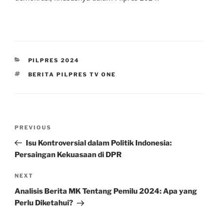
CATEGORIES
PILPRES 2024
TAGS
BERITA PILPRES TV ONE
Post
Previous
PREVIOUS
navigation
Post
Isu Kontroversial dalam Politik Indonesia:
Persaingan Kekuasaan di DPR
Next
NEXT
Post
Analisis Berita MK Tentang Pemilu 2024: Apa yang
Perlu Diketahui?