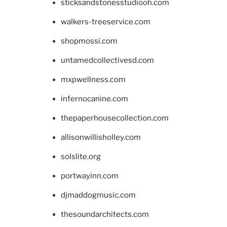
sticksandstonesstudiooh.com
walkers-treeservice.com
shopmossi.com
untamedcollectivesd.com
mxpwellness.com
infernocanine.com
thepaperhousecollection.com
allisonwillisholley.com
solslite.org
portwayinn.com
djmaddogmusic.com
thesoundarchitects.com