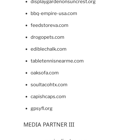
displaygardenonsuncrest.org
bbq-empire-usa.com
feedstoreva.com
drogopets.com
ediblechalk.com
tabletennisnearme.com
oaksofa.com
soultacohtx.com
capishcaps.com
gpsyfl.org
MEDIA PARTNER III