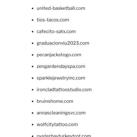
united-basketball.com
tios-tacos.com
cafecito-satx.com
graduacionviu2023.com
pecanjackstogo.com
zengardendayspa.com
sparklejewelryinc.com
ironcladtattoostudio.com
bruinshome.com
annascleaningsvc.com
wolfcitytattoo.com
oysterbayturkeytrot.com