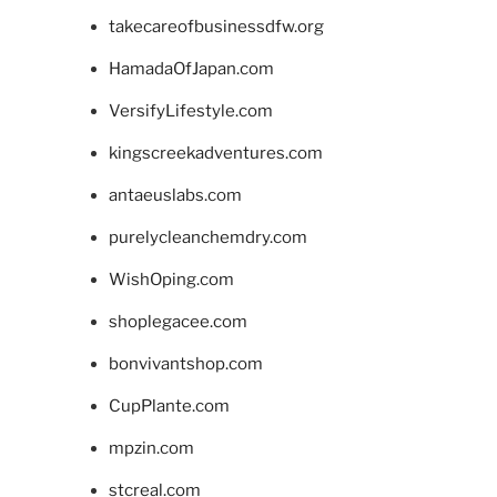
takecareofbusinessdfw.org
HamadaOfJapan.com
VersifyLifestyle.com
kingscreekadventures.com
antaeuslabs.com
purelycleanchemdry.com
WishOping.com
shoplegacee.com
bonvivantshop.com
CupPlante.com
mpzin.com
stcreal.com