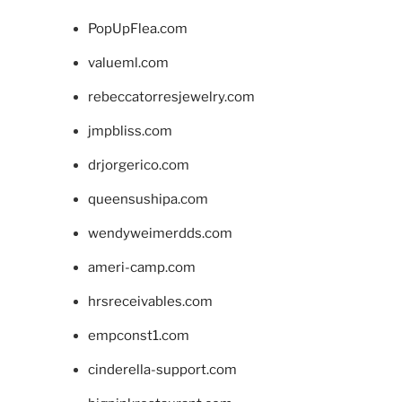
PopUpFlea.com
valueml.com
rebeccatorresjewelry.com
jmpbliss.com
drjorgerico.com
queensushipa.com
wendyweimerdds.com
ameri-camp.com
hrsreceivables.com
empconst1.com
cinderella-support.com