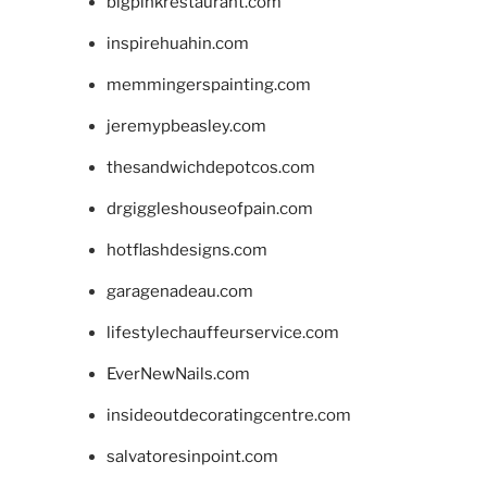
bigpinkrestaurant.com
inspirehuahin.com
memmingerspainting.com
jeremypbeasley.com
thesandwichdepotcos.com
drgiggleshouseofpain.com
hotflashdesigns.com
garagenadeau.com
lifestylechauffeurservice.com
EverNewNails.com
insideoutdecoratingcentre.com
salvatoresinpoint.com