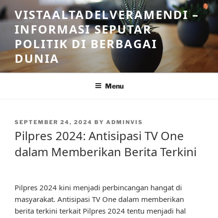
Skip
VISTAALTADELVERAMENDI –
to
INFORMASI SEPUTAR
content
POLITIK DI BERBAGAI
DUNIA
Menu
POSTED
SEPTEMBER 24, 2024
BY
ADMINVIS
ON
Pilpres 2024: Antisipasi TV One
dalam Memberikan Berita Terkini
Pilpres 2024 kini menjadi perbincangan hangat di
masyarakat. Antisipasi TV One dalam memberikan
berita terkini terkait Pilpres 2024 tentu menjadi hal