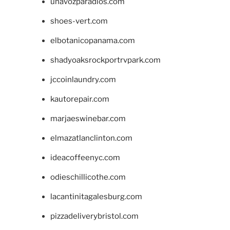
unavozparadios.com
shoes-vert.com
elbotanicopanama.com
shadyoaksrockportrvpark.com
jccoinlaundry.com
kautorepair.com
marjaeswinebar.com
elmazatlanclinton.com
ideacoffeenyc.com
odieschillicothe.com
lacantinitagalesburg.com
pizzadeliverybristol.com