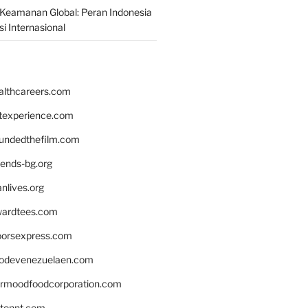
Keamanan Global: Peran Indonesia
i Internasional
althcareers.com
ntexperience.com
undedthefilm.com
iends-bg.org
nlives.org
ardtees.com
loorsexpress.com
odevenezuelaen.com
ermoodfoodcorporation.com
stonnt.com