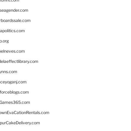
seagender.com
rboardssale.com
apolitics.com
p.org
elneves.com
laeffectlibrary.com
lynns.com
nceyoganj.com
sforceblogs.com
nGames365.com
ownEvaCationRentals.com
lpurCakeDelivery.com