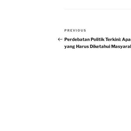
Post
Previous
PREVIOUS
navigation
Post
Perdebatan Politik Terkini: Apa
yang Harus Diketahui Masyara