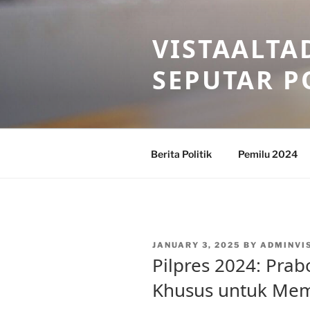
Skip
to
VISTAALTA
content
SEPUTAR P
Berita Politik
Pemilu 2024
POSTED
JANUARY 3, 2025
BY
ADMINVI
ON
Pilpres 2024: Prab
Khusus untuk Me