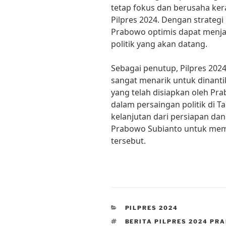
tetap fokus dan berusaha ke
Pilpres 2024. Dengan strategi
Prabowo optimis dapat menj
politik yang akan datang.
Sebagai penutup, Pilpres 20
sangat menarik untuk dinanti
yang telah disiapkan oleh P
dalam persaingan politik di T
kelanjutan dari persiapan dan
Prabowo Subianto untuk mem
tersebut.
CATEGORIES
PILPRES 2024
TAGS
BERITA PILPRES 2024 PR