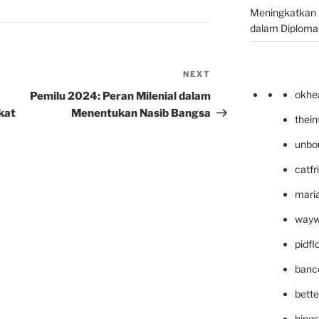
Meningkatkan 
dalam Diplomas
NEXT
Next
Post
okhe
Pemilu 2024: Peran Milenial dalam
kat
Menentukan Nasib Bangsa
thei
unbo
catfr
maria
wayw
pidf
banc
bett
hing