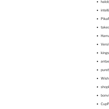
halo
intel
Pika
take
Hama
Versi
king
anta
pure
Wish
shop
bonv
CupP