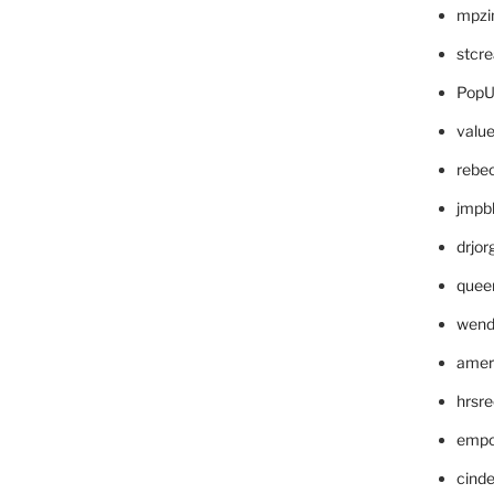
mpzi
stcr
PopU
valu
rebe
jmpb
drjor
quee
wend
amer
hrsr
empc
cinde