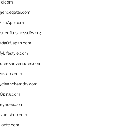
bjd.com
ligenceqatar.com
PikaApp.com
careofbusinessdfw.org
daOfJapan.com
fyLifestyle.com
screekadventures.com
euslabs.com
lycleanchemdry.com
Oping.com
legacee.com
ivantshop.com
lante.com