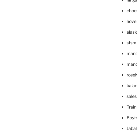
choo
hove
alask
stsm
mano
mande
rose
bala
sale
Trai
Bayt
Jaba