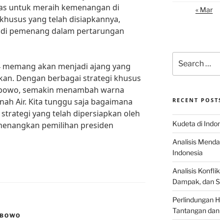
ras untuk meraih kemenangan di
« Mar
 khusus yang telah disiapkannya,
adi pemenang dalam pertarungan
Search
24 memang akan menjadi ajang yang
for:
kan. Dengan berbagai strategi khusus
rabowo, semakin menambah warna
anah Air. Kita tunggu saja bagaimana
RECENT POST
 strategi yang telah dipersiapkan oleh
Kudeta di Indo
enangkan pemilihan presiden
Analisis Menda
Indonesia
Analisis Konflik
Dampak, dan S
Perlindungan H
Tantangan dan
ABOWO