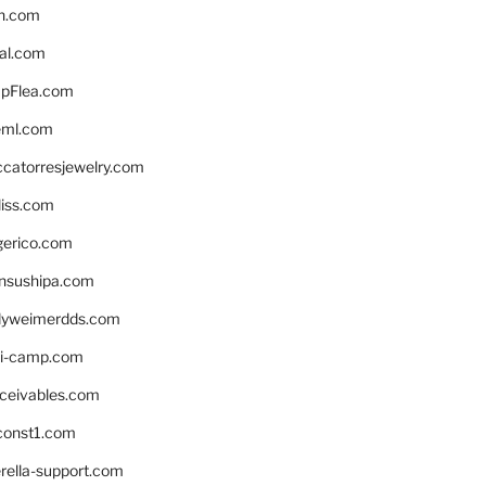
n.com
eal.com
pFlea.com
eml.com
ccatorresjewelry.com
liss.com
gerico.com
nsushipa.com
yweimerdds.com
i-camp.com
eceivables.com
onst1.com
rella-support.com