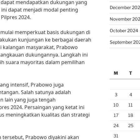
ap dapat mendapatkan dukungan yang
December 20
l ini dapat menjadi modal penting
Pilpres 2024.
November 20
October 2024
ah mulai memperkuat basis dukungan di
akukan kunjungan ke berbagai daerah
September 20
i kalangan masyarakat, Prabowo
jangkauan dukungannya. Langkah ini
ih suara mayoritas dalam pemilihan
M
T
ang intensif, Prabowo juga
tangan. Salah satunya adalah
3
4
n lain yang juga tengah
10
11
res 2024. Persaingan yang ketat ini
s meningkatkan kualitas dan strategi
17
18
24
25
31
tersebut, Prabowo diyakini akan