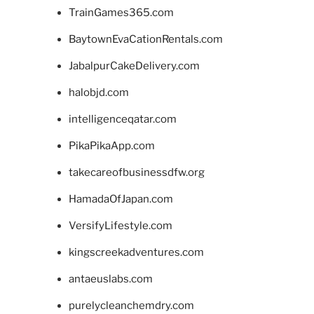
TrainGames365.com
BaytownEvaCationRentals.com
JabalpurCakeDelivery.com
halobjd.com
intelligenceqatar.com
PikaPikaApp.com
takecareofbusinessdfw.org
HamadaOfJapan.com
VersifyLifestyle.com
kingscreekadventures.com
antaeuslabs.com
purelycleanchemdry.com