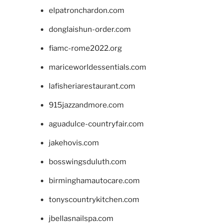
elpatronchardon.com
donglaishun-order.com
fiamc-rome2022.org
mariceworldessentials.com
lafisheriarestaurant.com
915jazzandmore.com
aguadulce-countryfair.com
jakehovis.com
bosswingsduluth.com
birminghamautocare.com
tonyscountrykitchen.com
jbellasnailspa.com