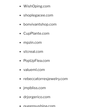
WishOping.com
shoplegacee.com
bonvivantshop.com
CupPlante.com
mpzin.com
stcreal.com
PopUpFlea.com
valueml.com
rebeccatorresjewelry.com
jmpbliss.com
drjorgerico.com
queensushipa.com