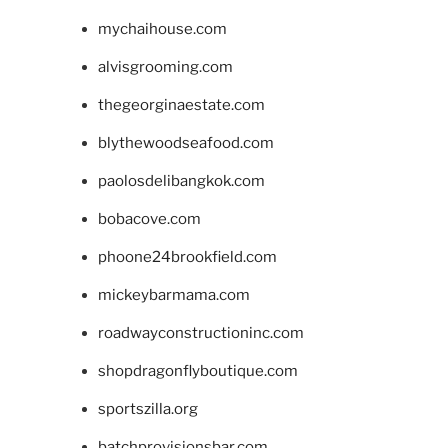
mychaihouse.com
alvisgrooming.com
thegeorginaestate.com
blythewoodseafood.com
paolosdelibangkok.com
bobacove.com
phoone24brookfield.com
mickeybarmama.com
roadwayconstructioninc.com
shopdragonflyboutique.com
sportszilla.org
batchprovisionsbar.com