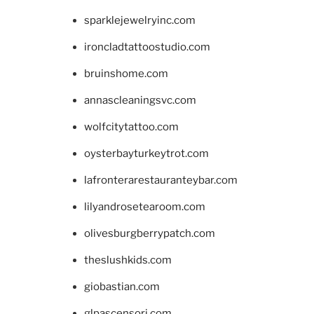
sparklejewelryinc.com
ironcladtattoostudio.com
bruinshome.com
annascleaningsvc.com
wolfcitytattoo.com
oysterbayturkeytrot.com
lafronterarestauranteybar.com
lilyandrosetearoom.com
olivesburgberrypatch.com
theslushkids.com
giobastian.com
glpascensori.com