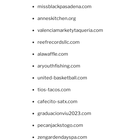
missblackpasadena.com
anneskitchen.org
valenciamarketytaqueria.com
reefrecordsllc.com
alawaffle.com
aryouthfishing.com
united-basketball.com
tios-tacos.com
cafecito-satx.com
graduacionviu2023.com
pecanjackstogo.com
zengardendayspa.com