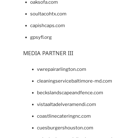
oaksofa.com
soultacohtx.com
capishcaps.com
gpsyfl.org
MEDIA PARTNER III
vwrepairarlington.com
cleaningservicebaltimore-md.com
beckslandscapeandfence.com
vistaaltadelveramendi.com
coastlinecateringnc.com
cuesburgershouston.com