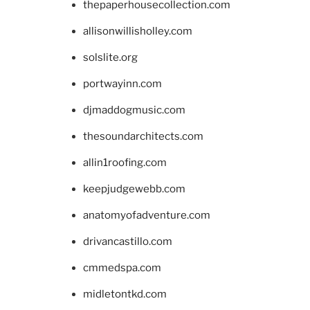
thepaperhousecollection.com
allisonwillisholley.com
solslite.org
portwayinn.com
djmaddogmusic.com
thesoundarchitects.com
allin1roofing.com
keepjudgewebb.com
anatomyofadventure.com
drivancastillo.com
cmmedspa.com
midletontkd.com