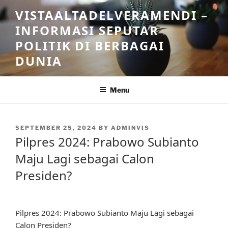
Skip
VISTAALTADELVERAMENDI –
to
INFORMASI SEPUTAR
content
POLITIK DI BERBAGAI
DUNIA
Menu
POSTED
SEPTEMBER 25, 2024
BY
ADMINVIS
ON
Pilpres 2024: Prabowo Subianto
Maju Lagi sebagai Calon
Presiden?
Pilpres 2024: Prabowo Subianto Maju Lagi sebagai
Calon Presiden?