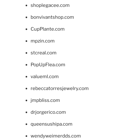
shoplegacee.com
bonvivantshop.com
CupPlante.com
mpzin.com
stcreal.com
PopUpFlea.com
valueml.com
rebeccatorresjewelry.com
jmpbliss.com
drjorgerico.com
queensushipa.com
wendyweimerdds.com