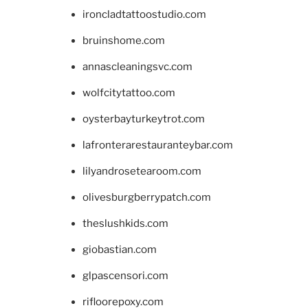
ironcladtattoostudio.com
bruinshome.com
annascleaningsvc.com
wolfcitytattoo.com
oysterbayturkeytrot.com
lafronterarestauranteybar.com
lilyandrosetearoom.com
olivesburgberrypatch.com
theslushkids.com
giobastian.com
glpascensori.com
rifloorepoxy.com