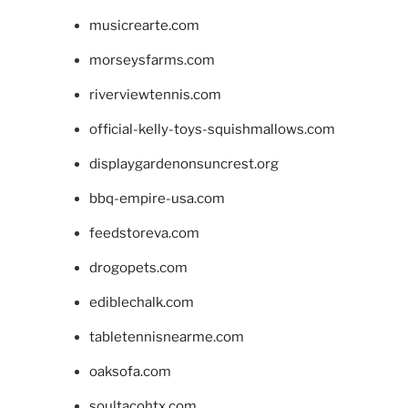
musicrearte.com
morseysfarms.com
riverviewtennis.com
official-kelly-toys-squishmallows.com
displaygardenonsuncrest.org
bbq-empire-usa.com
feedstoreva.com
drogopets.com
ediblechalk.com
tabletennisnearme.com
oaksofa.com
soultacohtx.com