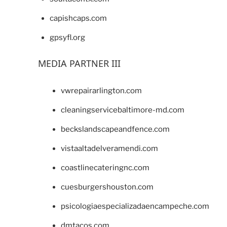
capishcaps.com
gpsyfl.org
MEDIA PARTNER III
vwrepairarlington.com
cleaningservicebaltimore-md.com
beckslandscapeandfence.com
vistaaltadelveramendi.com
coastlinecateringnc.com
cuesburgershouston.com
psicologiaespecializadaencampeche.com
dmtacos.com