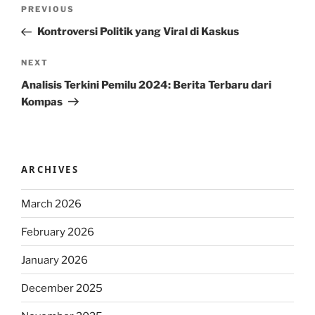
Post
Previous
PREVIOUS
navigation
Post
Kontroversi Politik yang Viral di Kaskus
Next
NEXT
Post
Analisis Terkini Pemilu 2024: Berita Terbaru dari
Kompas
ARCHIVES
March 2026
February 2026
January 2026
December 2025