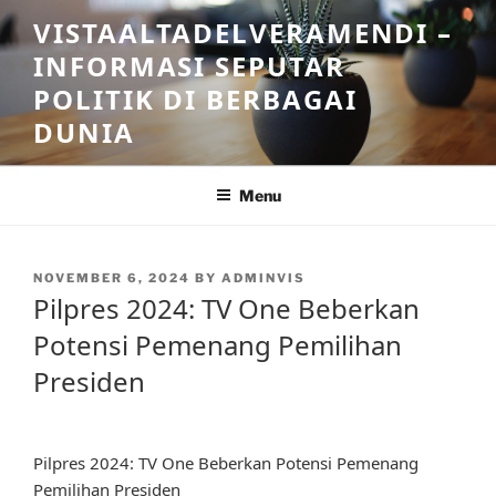
Skip
VISTAALTADELVERAMENDI –
to
INFORMASI SEPUTAR
content
POLITIK DI BERBAGAI
DUNIA
Menu
POSTED
NOVEMBER 6, 2024
BY
ADMINVIS
ON
Pilpres 2024: TV One Beberkan
Potensi Pemenang Pemilihan
Presiden
Pilpres 2024: TV One Beberkan Potensi Pemenang
Pemilihan Presiden