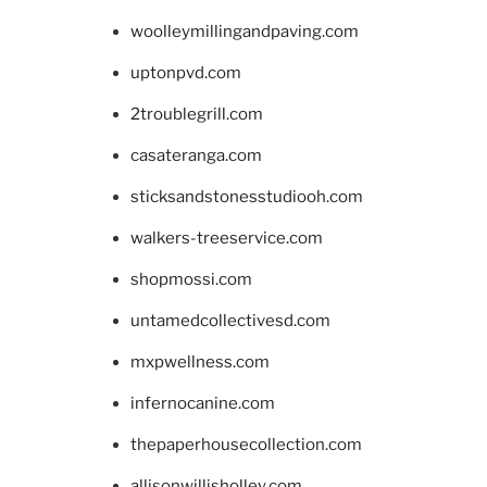
woolleymillingandpaving.com
uptonpvd.com
2troublegrill.com
casateranga.com
sticksandstonesstudiooh.com
walkers-treeservice.com
shopmossi.com
untamedcollectivesd.com
mxpwellness.com
infernocanine.com
thepaperhousecollection.com
allisonwillisholley.com