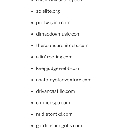
solslite.org
portwayinn.com
djmaddogmusic.com
thesoundarchitects.com
allin1roofing.com
keepjudgewebb.com
anatomyofadventure.com
drivancastillo.com
cmmedspa.com
midletontkd.com
gardensandgrills.com