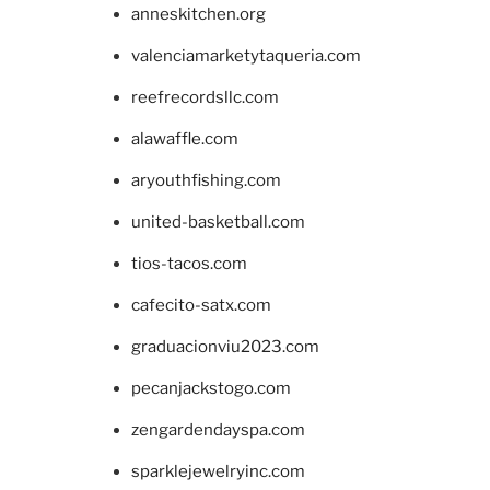
anneskitchen.org
valenciamarketytaqueria.com
reefrecordsllc.com
alawaffle.com
aryouthfishing.com
united-basketball.com
tios-tacos.com
cafecito-satx.com
graduacionviu2023.com
pecanjackstogo.com
zengardendayspa.com
sparklejewelryinc.com