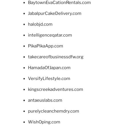
BaytownEvaCationRentals.com
JabalpurCakeDelivery.com
halobjd.com
intelligenceqatar.com
PikaPikaApp.com
takecareofbusinessdfw.org
HamadaOfJapan.com
VersifyLifestyle.com
kingscreekadventures.com
antaeuslabs.com
purelycleanchemdry.com
WishOping.com