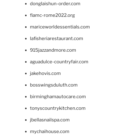
donglaishun-order.com
fiamc-rome2022.org
mariceworldessentials.com
lafisheriarestaurant.com
915jazzandmore.com
aguadulce-countryfair.com
jakehovis.com
bosswingsduluth.com
birminghamautocare.com
tonyscountrykitchen.com
jbellasnailspa.com
mychaihouse.com