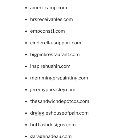
ameri-camp.com
hrsreceivables.com
empconst1.com
cinderella-support.com
bigpinkrestaurant.com
inspirehuahin.com
memmingerspainting.com
jeremypbeasley.com
thesandwichdepotcos.com
drgiggleshouseofpain.com
hotflashdesigns.com
garagenadeau.com