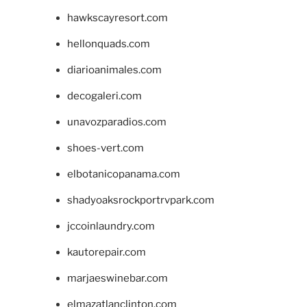
hawkscayresort.com
hellonquads.com
diarioanimales.com
decogaleri.com
unavozparadios.com
shoes-vert.com
elbotanicopanama.com
shadyoaksrockportrvpark.com
jccoinlaundry.com
kautorepair.com
marjaeswinebar.com
elmazatlanclinton.com