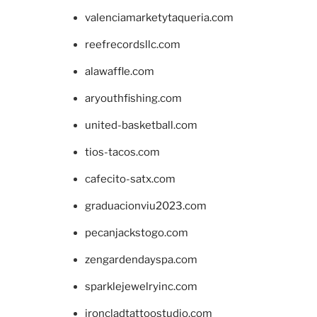
valenciamarketytaqueria.com
reefrecordsllc.com
alawaffle.com
aryouthfishing.com
united-basketball.com
tios-tacos.com
cafecito-satx.com
graduacionviu2023.com
pecanjackstogo.com
zengardendayspa.com
sparklejewelryinc.com
ironcladtattoostudio.com