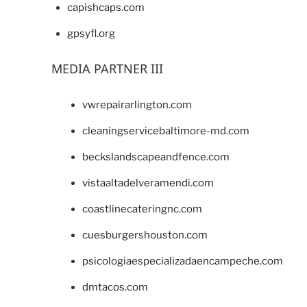
capishcaps.com
gpsyfl.org
MEDIA PARTNER III
vwrepairarlington.com
cleaningservicebaltimore-md.com
beckslandscapeandfence.com
vistaaltadelveramendi.com
coastlinecateringnc.com
cuesburgershouston.com
psicologiaespecializadaencampeche.com
dmtacos.com