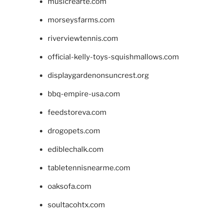
musicrearte.com
morseysfarms.com
riverviewtennis.com
official-kelly-toys-squishmallows.com
displaygardenonsuncrest.org
bbq-empire-usa.com
feedstoreva.com
drogopets.com
ediblechalk.com
tabletennisnearme.com
oaksofa.com
soultacohtx.com