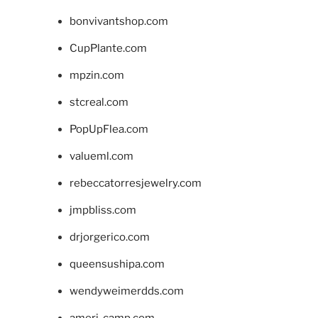
bonvivantshop.com
CupPlante.com
mpzin.com
stcreal.com
PopUpFlea.com
valueml.com
rebeccatorresjewelry.com
jmpbliss.com
drjorgerico.com
queensushipa.com
wendyweimerdds.com
ameri-camp.com