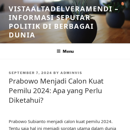
Skip
VISTAALTADELVERAMENDI –
to
INFORMASI SEPUTAR
content
POLITIK DI BERBAGAI
DUNIA
Menu
POSTED
SEPTEMBER 7, 2024
BY
ADMINVIS
ON
Prabowo Menjadi Calon Kuat
Pemilu 2024: Apa yang Perlu
Diketahui?
Prabowo Subianto menjadi calon kuat pemilu 2024.
Tentu saja hal ini menjadi sorotan utama dalam dunia