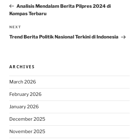
navigation
Post
Analisis Mendalam Berita Pilpres 2024 di
Kompas Terbaru
Next
NEXT
Post
Trend Berita Politik Nasional Terkini di Indonesia
ARCHIVES
March 2026
February 2026
January 2026
December 2025
November 2025