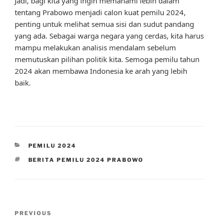
Jadi, bagi kita yang ingin memahami lebih dalam
tentang Prabowo menjadi calon kuat pemilu 2024,
penting untuk melihat semua sisi dan sudut pandang
yang ada. Sebagai warga negara yang cerdas, kita harus
mampu melakukan analisis mendalam sebelum
memutuskan pilihan politik kita. Semoga pemilu tahun
2024 akan membawa Indonesia ke arah yang lebih
baik.
CATEGORIES
PEMILU 2024
TAGS
BERITA PEMILU 2024 PRABOWO
Post
Previous
PREVIOUS