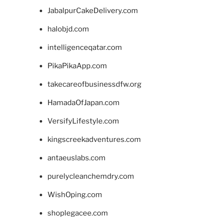
JabalpurCakeDelivery.com
halobjd.com
intelligenceqatar.com
PikaPikaApp.com
takecareofbusinessdfw.org
HamadaOfJapan.com
VersifyLifestyle.com
kingscreekadventures.com
antaeuslabs.com
purelycleanchemdry.com
WishOping.com
shoplegacee.com