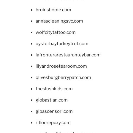
bruinshome.com
annascleaningsvc.com
wolfcitytattoo.com
oysterbayturkeytrot.com
lafronterarestauranteybar.com
lilyandrosetearoom.com
olivesburgberrypatch.com
theslushkids.com
giobastian.com
glpascensori.com
rifloorepoxy.com