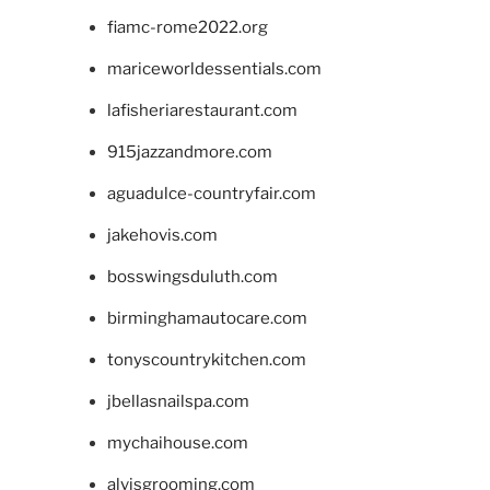
fiamc-rome2022.org
mariceworldessentials.com
lafisheriarestaurant.com
915jazzandmore.com
aguadulce-countryfair.com
jakehovis.com
bosswingsduluth.com
birminghamautocare.com
tonyscountrykitchen.com
jbellasnailspa.com
mychaihouse.com
alvisgrooming.com