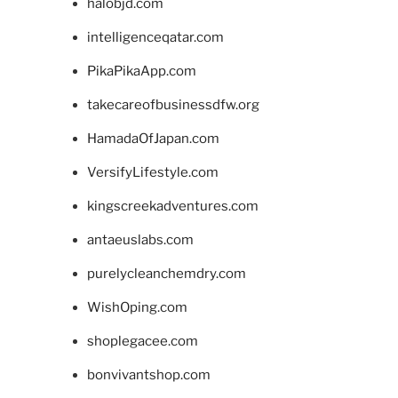
halobjd.com
intelligenceqatar.com
PikaPikaApp.com
takecareofbusinessdfw.org
HamadaOfJapan.com
VersifyLifestyle.com
kingscreekadventures.com
antaeuslabs.com
purelycleanchemdry.com
WishOping.com
shoplegacee.com
bonvivantshop.com