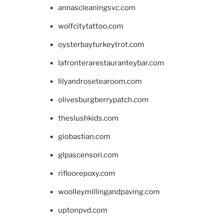
annascleaningsvc.com
wolfcitytattoo.com
oysterbayturkeytrot.com
lafronterarestauranteybar.com
lilyandrosetearoom.com
olivesburgberrypatch.com
theslushkids.com
giobastian.com
glpascensori.com
rifloorepoxy.com
woolleymillingandpaving.com
uptonpvd.com