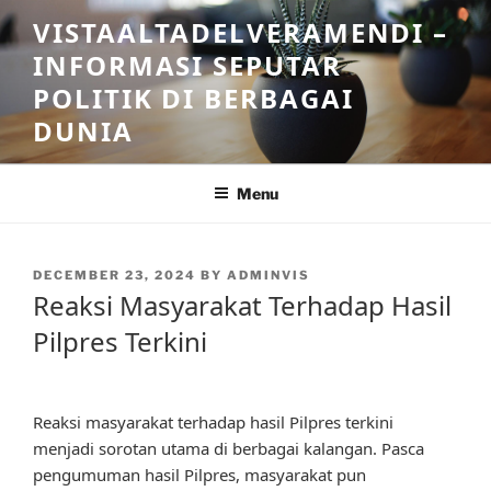
Skip
VISTAALTADELVERAMENDI –
to
INFORMASI SEPUTAR
content
POLITIK DI BERBAGAI
DUNIA
Menu
POSTED
DECEMBER 23, 2024
BY
ADMINVIS
ON
Reaksi Masyarakat Terhadap Hasil
Pilpres Terkini
Reaksi masyarakat terhadap hasil Pilpres terkini
menjadi sorotan utama di berbagai kalangan. Pasca
pengumuman hasil Pilpres, masyarakat pun