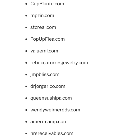
CupPlante.com
mpzin.com
stcreal.com
PopUpFlea.com
valueml.com
rebeccatorresjewelry.com
jmpbliss.com
drjorgerico.com
queensushipa.com
wendyweimerdds.com
ameri-camp.com
hrsreceivables.com