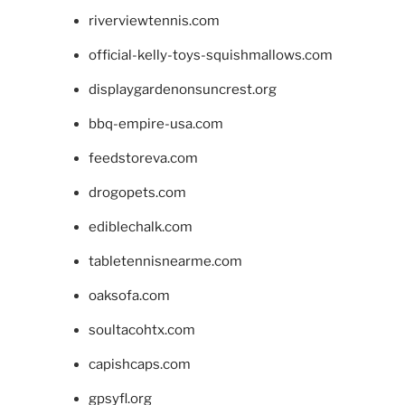
riverviewtennis.com
official-kelly-toys-squishmallows.com
displaygardenonsuncrest.org
bbq-empire-usa.com
feedstoreva.com
drogopets.com
ediblechalk.com
tabletennisnearme.com
oaksofa.com
soultacohtx.com
capishcaps.com
gpsyfl.org