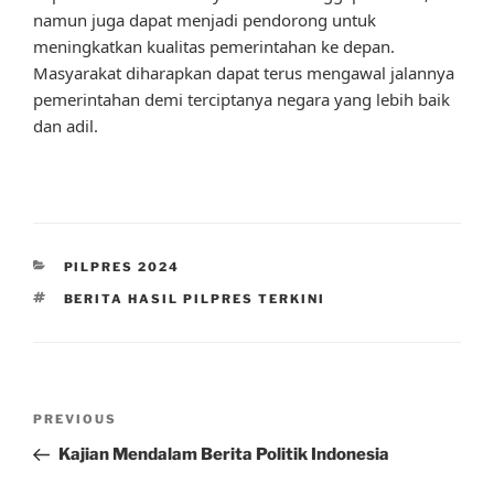
namun juga dapat menjadi pendorong untuk
meningkatkan kualitas pemerintahan ke depan.
Masyarakat diharapkan dapat terus mengawal jalannya
pemerintahan demi terciptanya negara yang lebih baik
dan adil.
CATEGORIES
PILPRES 2024
TAGS
BERITA HASIL PILPRES TERKINI
Post
Previous
PREVIOUS
navigation
Post
Kajian Mendalam Berita Politik Indonesia