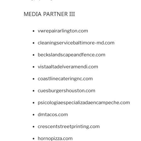
MEDIA PARTNER III
vwrepairarlington.com
cleaningservicebaltimore-md.com
beckslandscapeandfence.com
vistaaltadelveramendi.com
coastlinecateringnc.com
cuesburgershouston.com
psicologiaespecializadaencampeche.com
dmtacos.com
crescentstreetprinting.com
hornopizza.com