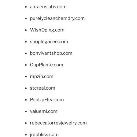
antaeuslabs.com
purelycleanchemdry.com
WishOping.com
shoplegacee.com
bonvivantshop.com
CupPlante.com
mpzin.com
stcreal.com
PopUpFlea.com
valueml.com
rebeccatorresjewelry.com
jmpbliss.com