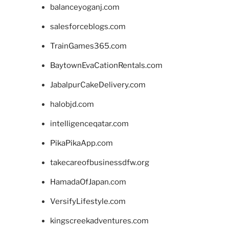
balanceyoganj.com
salesforceblogs.com
TrainGames365.com
BaytownEvaCationRentals.com
JabalpurCakeDelivery.com
halobjd.com
intelligenceqatar.com
PikaPikaApp.com
takecareofbusinessdfw.org
HamadaOfJapan.com
VersifyLifestyle.com
kingscreekadventures.com