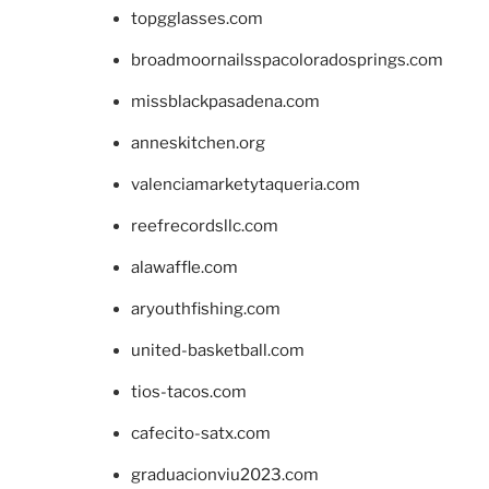
topgglasses.com
broadmoornailsspacoloradosprings.com
missblackpasadena.com
anneskitchen.org
valenciamarketytaqueria.com
reefrecordsllc.com
alawaffle.com
aryouthfishing.com
united-basketball.com
tios-tacos.com
cafecito-satx.com
graduacionviu2023.com