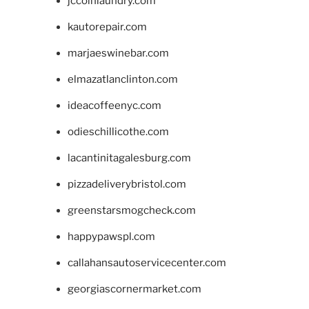
jccoinlaundry.com
kautorepair.com
marjaeswinebar.com
elmazatlanclinton.com
ideacoffeenyc.com
odieschillicothe.com
lacantinitagalesburg.com
pizzadeliverybristol.com
greenstarsmogcheck.com
happypawspl.com
callahansautoservicecenter.com
georgiascornermarket.com