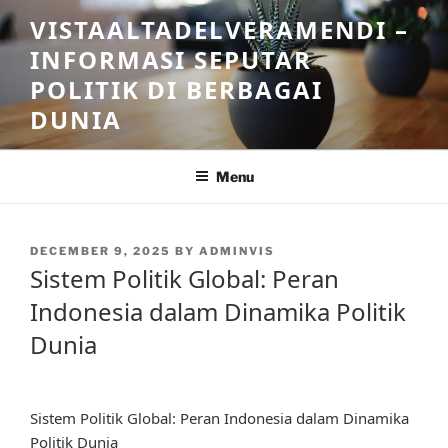
Skip
VISTAALTADELVERAMENDI –
to
INFORMASI SEPUTAR
content
POLITIK DI BERBAGAI
DUNIA
Menu
POSTED
DECEMBER 9, 2025
BY
ADMINVIS
ON
Sistem Politik Global: Peran
Indonesia dalam Dinamika Politik
Dunia
Sistem Politik Global: Peran Indonesia dalam Dinamika
Politik Dunia