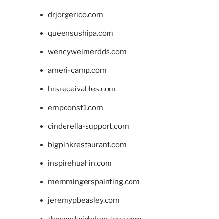
drjorgerico.com
queensushipa.com
wendyweimerdds.com
ameri-camp.com
hrsreceivables.com
empconst1.com
cinderella-support.com
bigpinkrestaurant.com
inspirehuahin.com
memmingerspainting.com
jeremypbeasley.com
thesandwichdepotcos.com