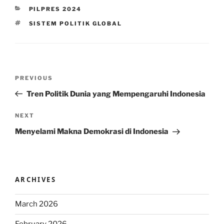
CATEGORIES
PILPRES 2024
TAGS
SISTEM POLITIK GLOBAL
Post
Previous
PREVIOUS
navigation
Post
Tren Politik Dunia yang Mempengaruhi Indonesia
Next
NEXT
Post
Menyelami Makna Demokrasi di Indonesia
ARCHIVES
March 2026