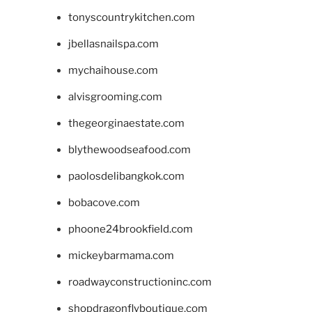
tonyscountrykitchen.com
jbellasnailspa.com
mychaihouse.com
alvisgrooming.com
thegeorginaestate.com
blythewoodseafood.com
paolosdelibangkok.com
bobacove.com
phoone24brookfield.com
mickeybarmama.com
roadwayconstructioninc.com
shopdragonflyboutique.com