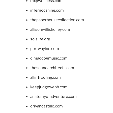
mxpwellness.com
infernocanine.com
thepaperhousecollection.com
allisonwillisholley.com
solslite.org
portwayinn.com
djmaddogmusic.com
thesoundarchitects.com
allin1roofing.com
keepjudgewebb.com
anatomyofadventure.com
drivancastillo.com