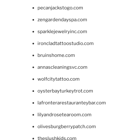
pecanjackstogo.com
zengardendayspa.com
sparklejewelryinc.com
ironcladtattoostudio.com
bruinshome.com
annascleaningsvc.com
wolfcitytattoo.com
oysterbayturkeytrot.com
lafronterarestauranteybar.com
lilyandrosetearoom.com
olivesburgberrypatch.com
theslushkids.com