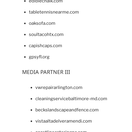
ediblechalk.com
tabletennisnearme.com
oaksofa.com
soultacohtx.com
capishcaps.com
gpsyfl.org
MEDIA PARTNER III
vwrepairarlington.com
cleaningservicebaltimore-md.com
beckslandscapeandfence.com
vistaaltadelveramendi.com