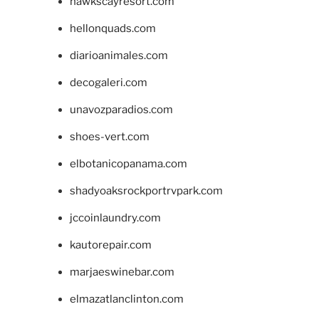
hawkscayresort.com
hellonquads.com
diarioanimales.com
decogaleri.com
unavozparadios.com
shoes-vert.com
elbotanicopanama.com
shadyoaksrockportrvpark.com
jccoinlaundry.com
kautorepair.com
marjaeswinebar.com
elmazatlanclinton.com