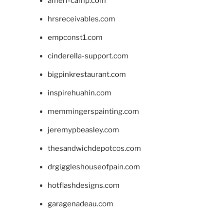
ameri-camp.com
hrsreceivables.com
empconst1.com
cinderella-support.com
bigpinkrestaurant.com
inspirehuahin.com
memmingerspainting.com
jeremypbeasley.com
thesandwichdepotcos.com
drgiggleshouseofpain.com
hotflashdesigns.com
garagenadeau.com