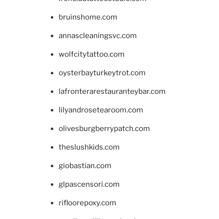
bruinshome.com
annascleaningsvc.com
wolfcitytattoo.com
oysterbayturkeytrot.com
lafronterarestauranteybar.com
lilyandrosetearoom.com
olivesburgberrypatch.com
theslushkids.com
giobastian.com
glpascensori.com
rifloorepoxy.com