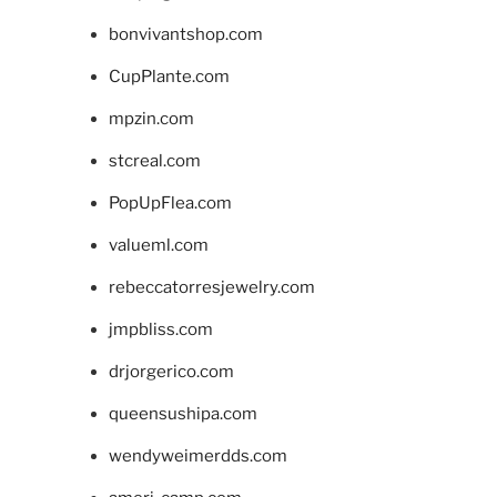
bonvivantshop.com
CupPlante.com
mpzin.com
stcreal.com
PopUpFlea.com
valueml.com
rebeccatorresjewelry.com
jmpbliss.com
drjorgerico.com
queensushipa.com
wendyweimerdds.com