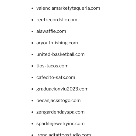
valenciamarketytaqueria.com
reefrecordsllc.com
alawaffle.com
aryouthfishing.com
united-basketball.com
tios-tacos.com
cafecito-satx.com
graduacionviu2023.com
pecanjackstogo.com
zengardendayspa.com
sparklejewelryinc.com
ironcladtattoostudio.com