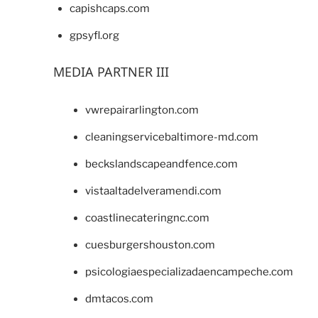
capishcaps.com
gpsyfl.org
MEDIA PARTNER III
vwrepairarlington.com
cleaningservicebaltimore-md.com
beckslandscapeandfence.com
vistaaltadelveramendi.com
coastlinecateringnc.com
cuesburgershouston.com
psicologiaespecializadaencampeche.com
dmtacos.com