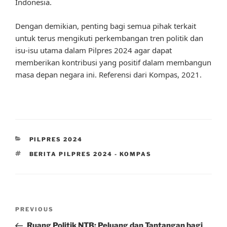
Indonesia.
Dengan demikian, penting bagi semua pihak terkait
untuk terus mengikuti perkembangan tren politik dan
isu-isu utama dalam Pilpres 2024 agar dapat
memberikan kontribusi yang positif dalam membangun
masa depan negara ini. Referensi dari Kompas, 2021.
CATEGORIES
PILPRES 2024
TAGS
BERITA PILPRES 2024 - KOMPAS
Post
Previous
PREVIOUS
navigation
Post
Ruang Politik NTB: Peluang dan Tantangan bagi