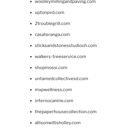
woolleymillingandpaving.com
uptonpvd.com
2troublegrill.com
casateranga.com
sticksandstonesstudiooh.com
walkers-treeservice.com
shopmossi.com
untamedcollectivesd.com
mxpwellness.com
infernocanine.com
thepaperhousecollection.com
allisonwillisholley.com