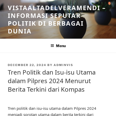
Skip
VISTAALTADELVERAMENDI –
to
INFORMASI SEPUTAR
content
POLITIK DI BERBAGAI
DUNIA
Menu
POSTED
DECEMBER 22, 2024
BY
ADMINVIS
ON
Tren Politik dan Isu-isu Utama
dalam Pilpres 2024 Menurut
Berita Terkini dari Kompas
Tren politik dan isu-isu utama dalam Pilpres 2024
menjadi sorotan utama dalam berita terkini dari