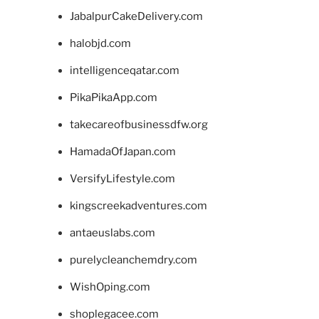
JabalpurCakeDelivery.com
halobjd.com
intelligenceqatar.com
PikaPikaApp.com
takecareofbusinessdfw.org
HamadaOfJapan.com
VersifyLifestyle.com
kingscreekadventures.com
antaeuslabs.com
purelycleanchemdry.com
WishOping.com
shoplegacee.com