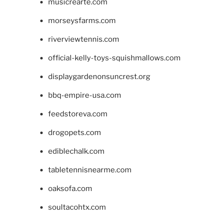
musicrearte.com
morseysfarms.com
riverviewtennis.com
official-kelly-toys-squishmallows.com
displaygardenonsuncrest.org
bbq-empire-usa.com
feedstoreva.com
drogopets.com
ediblechalk.com
tabletennisnearme.com
oaksofa.com
soultacohtx.com