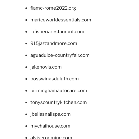
fiamc-rome2022.org
mariceworldessentials.com
lafisheriarestaurant.com
915jazzandmore.com
aguadulce-countryfair.com
jakehovis.com
bosswingsduluth.com
birminghamautocare.com
tonyscountrykitchen.com
jbellasnailspa.com
mychaihouse.com
alvisgrooming.com