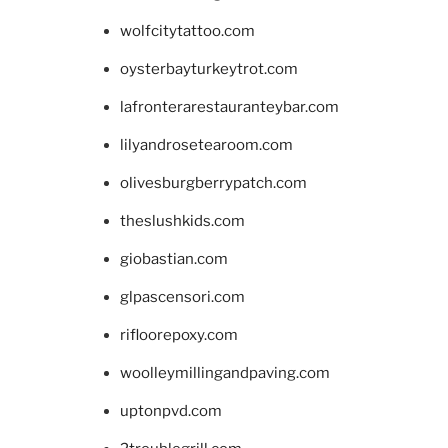
wolfcitytattoo.com
oysterbayturkeytrot.com
lafronterarestauranteybar.com
lilyandrosetearoom.com
olivesburgberrypatch.com
theslushkids.com
giobastian.com
glpascensori.com
rifloorepoxy.com
woolleymillingandpaving.com
uptonpvd.com