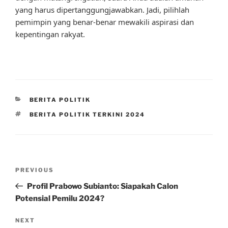
yang harus dipertanggungjawabkan. Jadi, pilihlah
pemimpin yang benar-benar mewakili aspirasi dan
kepentingan rakyat.
CATEGORIES
BERITA POLITIK
TAGS
BERITA POLITIK TERKINI 2024
Post
Previous
PREVIOUS
navigation
Post
Profil Prabowo Subianto: Siapakah Calon
Potensial Pemilu 2024?
Next
NEXT