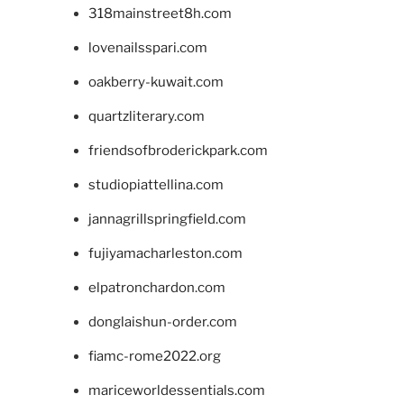
318mainstreet8h.com
lovenailsspari.com
oakberry-kuwait.com
quartzliterary.com
friendsofbroderickpark.com
studiopiattellina.com
jannagrillspringfield.com
fujiyamacharleston.com
elpatronchardon.com
donglaishun-order.com
fiamc-rome2022.org
mariceworldessentials.com