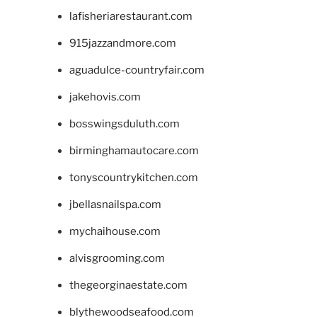
lafisheriarestaurant.com
915jazzandmore.com
aguadulce-countryfair.com
jakehovis.com
bosswingsduluth.com
birminghamautocare.com
tonyscountrykitchen.com
jbellasnailspa.com
mychaihouse.com
alvisgrooming.com
thegeorginaestate.com
blythewoodseafood.com