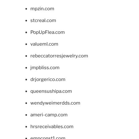
mpzin.com
stcreal.com
PopUpFlea.com
valueml.com
rebeccatorresjewelry.com
jmpbliss.com
drjorgerico.com
queensushipa.com
wendyweimerdds.com
ameri-camp.com
hrsreceivables.com
empconst1.com