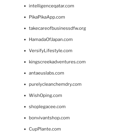
intelligenceqatar.com
PikaPikaApp.com
takecareofbusinessdfw.org
HamadaOfJapan.com
VersifyLifestyle.com
kingscreekadventures.com
antaeuslabs.com
purelycleanchemdry.com
WishOping.com
shoplegacee.com
bonvivantshop.com
CupPlante.com