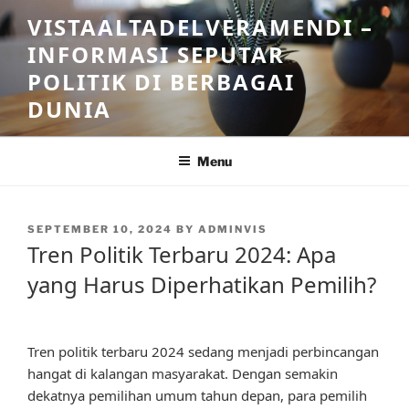
Skip
VISTAALTADELVERAMENDI –
to
INFORMASI SEPUTAR
content
POLITIK DI BERBAGAI
DUNIA
Menu
POSTED
SEPTEMBER 10, 2024
BY
ADMINVIS
ON
Tren Politik Terbaru 2024: Apa
yang Harus Diperhatikan Pemilih?
Tren politik terbaru 2024 sedang menjadi perbincangan
hangat di kalangan masyarakat. Dengan semakin
dekatnya pemilihan umum tahun depan, para pemilih