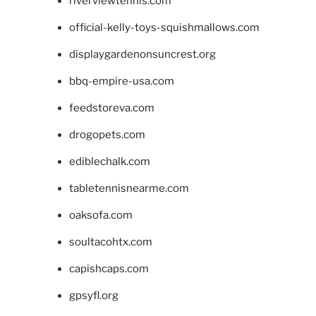
riverviewtennis.com
official-kelly-toys-squishmallows.com
displaygardenonsuncrest.org
bbq-empire-usa.com
feedstoreva.com
drogopets.com
ediblechalk.com
tabletennisnearme.com
oaksofa.com
soultacohtx.com
capishcaps.com
gpsyfl.org