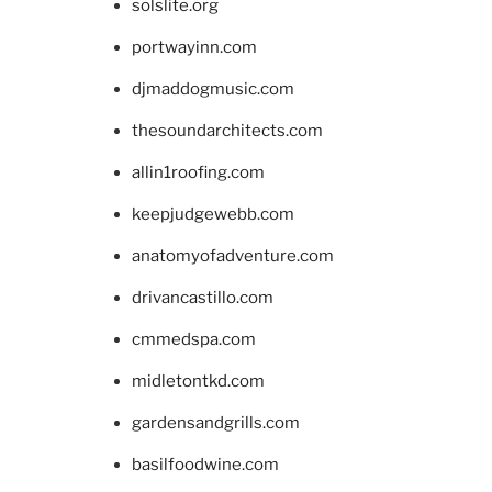
solslite.org
portwayinn.com
djmaddogmusic.com
thesoundarchitects.com
allin1roofing.com
keepjudgewebb.com
anatomyofadventure.com
drivancastillo.com
cmmedspa.com
midletontkd.com
gardensandgrills.com
basilfoodwine.com