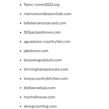
fiamc-rome2022.org
mariceworldessentials.com
lafisheriarestaurant.com
915jazzandmore.com
aguadulce-countryfair.com
jakehovis.com
bosswingsduluth.com
birminghamautocare.com
tonyscountrykitchen.com
jbellasnailspa.com
mychaihouse.com
alvisgrooming.com