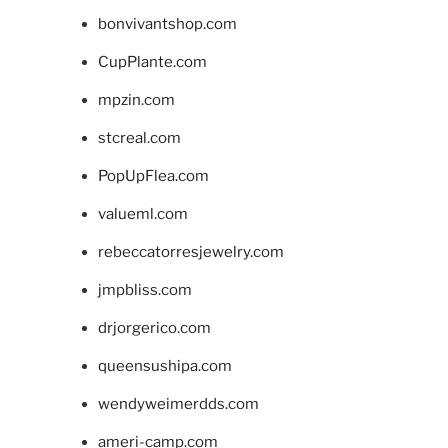
bonvivantshop.com
CupPlante.com
mpzin.com
stcreal.com
PopUpFlea.com
valueml.com
rebeccatorresjewelry.com
jmpbliss.com
drjorgerico.com
queensushipa.com
wendyweimerdds.com
ameri-camp.com