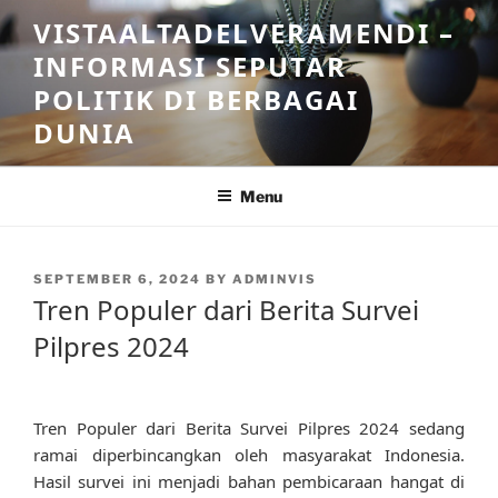
Skip
VISTAALTADELVERAMENDI –
to
INFORMASI SEPUTAR
content
POLITIK DI BERBAGAI
DUNIA
Menu
POSTED
SEPTEMBER 6, 2024
BY
ADMINVIS
ON
Tren Populer dari Berita Survei
Pilpres 2024
Tren Populer dari Berita Survei Pilpres 2024 sedang
ramai diperbincangkan oleh masyarakat Indonesia.
Hasil survei ini menjadi bahan pembicaraan hangat di