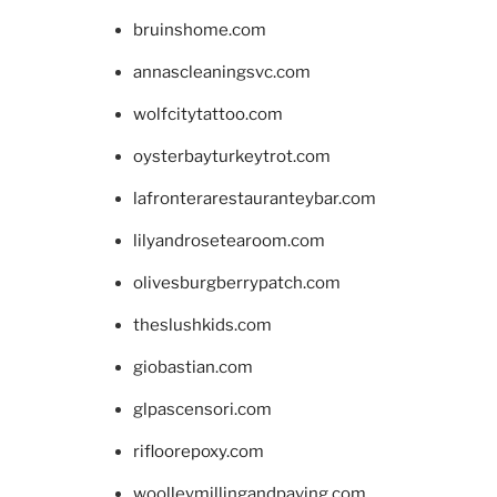
bruinshome.com
annascleaningsvc.com
wolfcitytattoo.com
oysterbayturkeytrot.com
lafronterarestauranteybar.com
lilyandrosetearoom.com
olivesburgberrypatch.com
theslushkids.com
giobastian.com
glpascensori.com
rifloorepoxy.com
woolleymillingandpaving.com