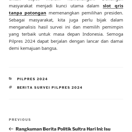
masyarakat menjadi kunci utama dalam
slot qris
tanpa potongan
memenangkan pemilihan presiden.
Sebagai masyarakat, kita juga perlu bijak dalam
menganalisis hasil survei ini dan memilih pemimpin
yang terbaik untuk masa depan Indonesia. Semoga
Pilpres 2024 dapat berjalan dengan lancar dan damai
demi kemajuan bangsa.
CATEGORIES
PILPRES 2024
TAGS
BERITA SURVEI PILPRES 2024
Post
Previous
PREVIOUS
navigation
Post
Rangkuman Berita Politik Sultra Hari Ini: Isu