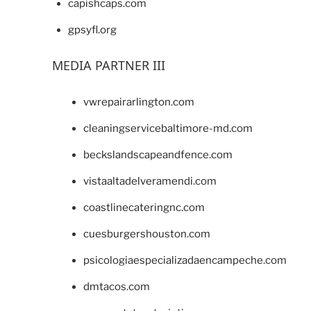
capishcaps.com
gpsyfl.org
MEDIA PARTNER III
vwrepairarlington.com
cleaningservicebaltimore-md.com
beckslandscapeandfence.com
vistaaltadelveramendi.com
coastlinecateringnc.com
cuesburgershouston.com
psicologiaespecializadaencampeche.com
dmtacos.com