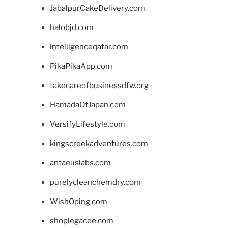
JabalpurCakeDelivery.com
halobjd.com
intelligenceqatar.com
PikaPikaApp.com
takecareofbusinessdfw.org
HamadaOfJapan.com
VersifyLifestyle.com
kingscreekadventures.com
antaeuslabs.com
purelycleanchemdry.com
WishOping.com
shoplegacee.com