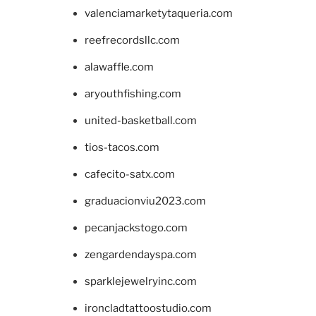
valenciamarketytaqueria.com
reefrecordsllc.com
alawaffle.com
aryouthfishing.com
united-basketball.com
tios-tacos.com
cafecito-satx.com
graduacionviu2023.com
pecanjackstogo.com
zengardendayspa.com
sparklejewelryinc.com
ironcladtattoostudio.com