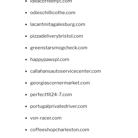
ideacoffeenyc.com
odieschillicothe.com
lacantinitagalesburg.com
pizzadeliverybristol.com
greenstarsmogcheck.com
happypawspl.com
callahansautoservicecenter.com
georgiascornermarket.com
perfectfit24-7.com
portugalprivatedriver.com
von-racer.com
coffeeshopcharleston.com