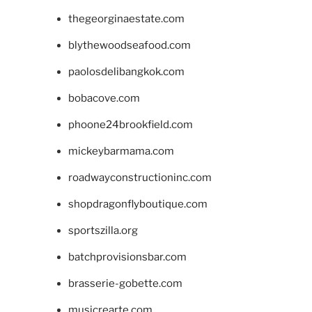
thegeorginaestate.com
blythewoodseafood.com
paolosdelibangkok.com
bobacove.com
phoone24brookfield.com
mickeybarmama.com
roadwayconstructioninc.com
shopdragonflyboutique.com
sportszilla.org
batchprovisionsbar.com
brasserie-gobette.com
musicrearte.com