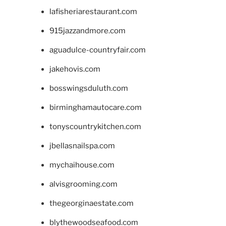
lafisheriarestaurant.com
915jazzandmore.com
aguadulce-countryfair.com
jakehovis.com
bosswingsduluth.com
birminghamautocare.com
tonyscountrykitchen.com
jbellasnailspa.com
mychaihouse.com
alvisgrooming.com
thegeorginaestate.com
blythewoodseafood.com