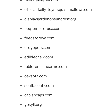
riverviewtennis.com
official-kelly-toys-squishmallows.com
displaygardenonsuncrest.org
bbq-empire-usa.com
feedstoreva.com
drogopets.com
ediblechalk.com
tabletennisnearme.com
oaksofa.com
soultacohtx.com
capishcaps.com
gpsyfl.org