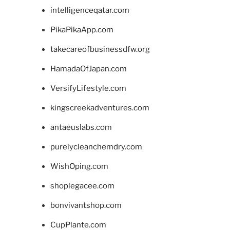
intelligenceqatar.com
PikaPikaApp.com
takecareofbusinessdfw.org
HamadaOfJapan.com
VersifyLifestyle.com
kingscreekadventures.com
antaeuslabs.com
purelycleanchemdry.com
WishOping.com
shoplegacee.com
bonvivantshop.com
CupPlante.com