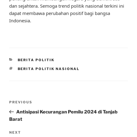
dan sejahtera. Semoga trend politik nasional terkini ini
dapat membawa perubahan positif bagi bangsa
Indonesia.
CATEGORIES
BERITA POLITIK
TAGS
BERITA POLITIK NASIONAL
Post
Previous
PREVIOUS
navigation
Post
Antisipasi Kecurangan Pemilu 2024 di Tanjab
Barat
Next
NEXT