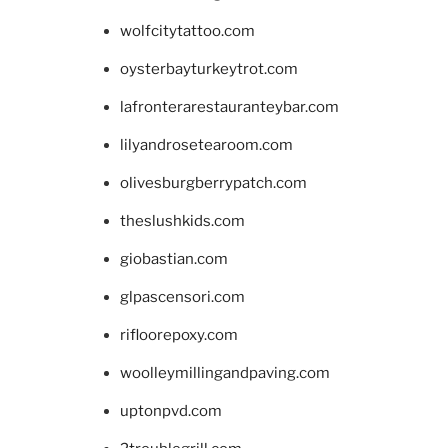
wolfcitytattoo.com
oysterbayturkeytrot.com
lafronterarestauranteybar.com
lilyandrosetearoom.com
olivesburgberrypatch.com
theslushkids.com
giobastian.com
glpascensori.com
rifloorepoxy.com
woolleymillingandpaving.com
uptonpvd.com