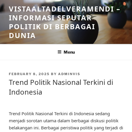
Skip
VISTAALTADELVERAMENDI –
to
INFORMASI SEPUTAR
content
POLITIK DI BERBAGAI
DUNIA
Menu
POSTED
FEBRUARY 8, 2025
BY
ADMINVIS
ON
Trend Politik Nasional Terkini di
Indonesia
Trend Politik Nasional Terkini di Indonesia sedang
menjadi sorotan utama dalam berbagai diskusi politik
belakangan ini. Berbagai peristiwa politik yang terjadi di