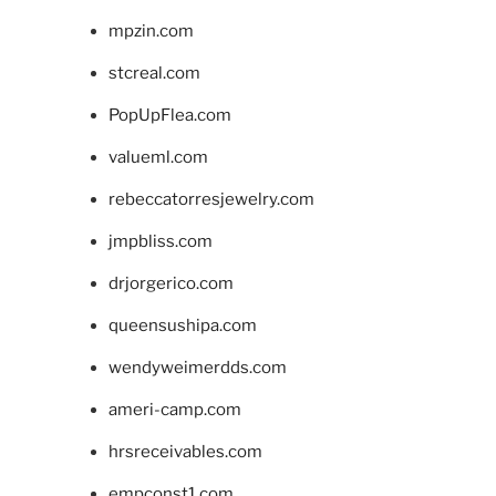
mpzin.com
stcreal.com
PopUpFlea.com
valueml.com
rebeccatorresjewelry.com
jmpbliss.com
drjorgerico.com
queensushipa.com
wendyweimerdds.com
ameri-camp.com
hrsreceivables.com
empconst1.com