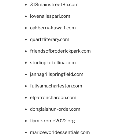
318mainstreet8h.com
lovenailsspari.com
oakberry-kuwait.com
quartzliterary.com
friendsofbroderickpark.com
studiopiattellina.com
jannagrillspringfield.com
fujiyamacharleston.com
elpatronchardon.com
donglaishun-order.com
fiamc-rome2022.org
mariceworldessentials.com