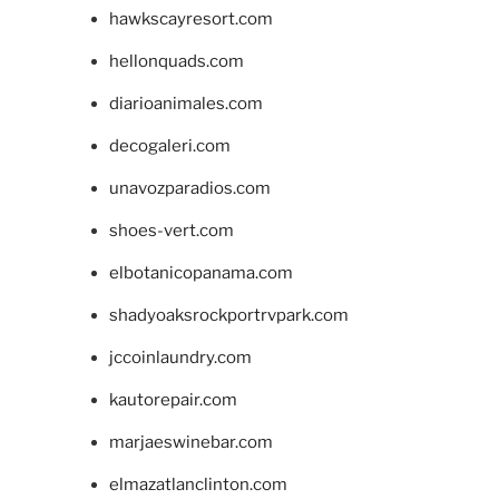
hawkscayresort.com
hellonquads.com
diarioanimales.com
decogaleri.com
unavozparadios.com
shoes-vert.com
elbotanicopanama.com
shadyoaksrockportrvpark.com
jccoinlaundry.com
kautorepair.com
marjaeswinebar.com
elmazatlanclinton.com