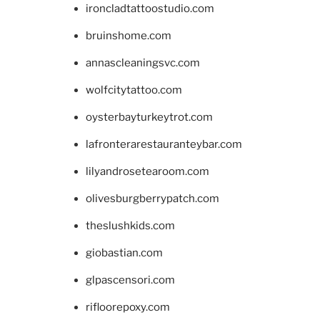
ironcladtattoostudio.com
bruinshome.com
annascleaningsvc.com
wolfcitytattoo.com
oysterbayturkeytrot.com
lafronterarestauranteybar.com
lilyandrosetearoom.com
olivesburgberrypatch.com
theslushkids.com
giobastian.com
glpascensori.com
rifloorepoxy.com