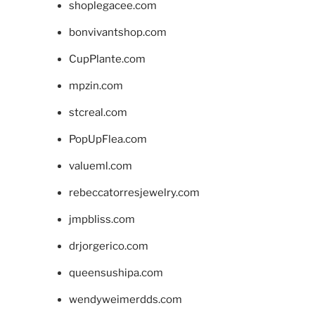
shoplegacee.com
bonvivantshop.com
CupPlante.com
mpzin.com
stcreal.com
PopUpFlea.com
valueml.com
rebeccatorresjewelry.com
jmpbliss.com
drjorgerico.com
queensushipa.com
wendyweimerdds.com