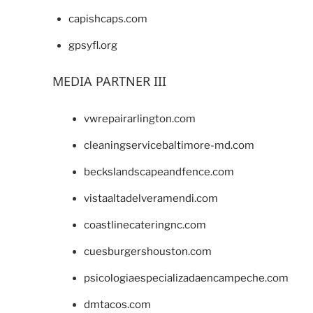
capishcaps.com
gpsyfl.org
MEDIA PARTNER III
vwrepairarlington.com
cleaningservicebaltimore-md.com
beckslandscapeandfence.com
vistaaltadelveramendi.com
coastlinecateringnc.com
cuesburgershouston.com
psicologiaespecializadaencampeche.com
dmtacos.com