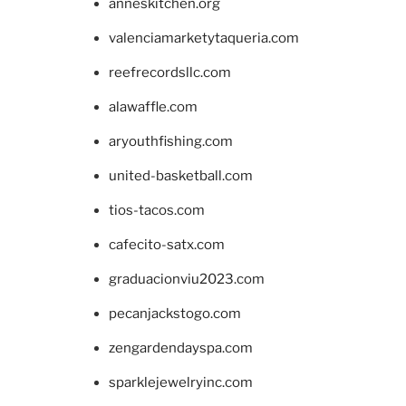
anneskitchen.org
valenciamarketytaqueria.com
reefrecordsllc.com
alawaffle.com
aryouthfishing.com
united-basketball.com
tios-tacos.com
cafecito-satx.com
graduacionviu2023.com
pecanjackstogo.com
zengardendayspa.com
sparklejewelryinc.com