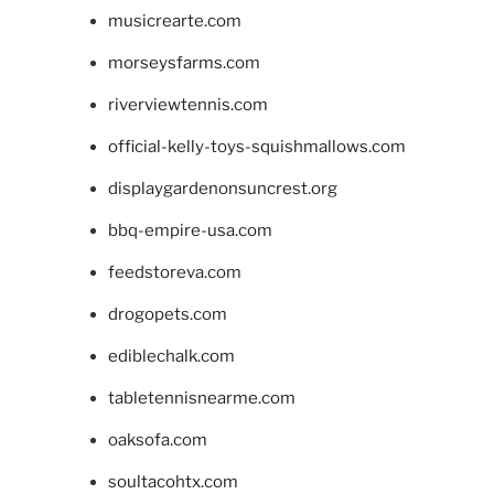
musicrearte.com
morseysfarms.com
riverviewtennis.com
official-kelly-toys-squishmallows.com
displaygardenonsuncrest.org
bbq-empire-usa.com
feedstoreva.com
drogopets.com
ediblechalk.com
tabletennisnearme.com
oaksofa.com
soultacohtx.com