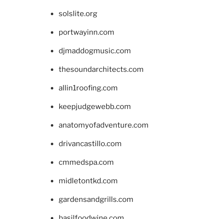
solslite.org
portwayinn.com
djmaddogmusic.com
thesoundarchitects.com
allin1roofing.com
keepjudgewebb.com
anatomyofadventure.com
drivancastillo.com
cmmedspa.com
midletontkd.com
gardensandgrills.com
basilfoodwine.com