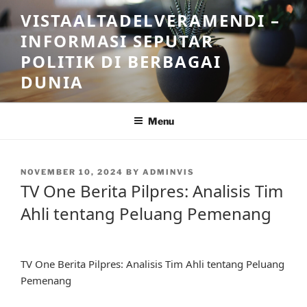
Skip
VISTAALTADELVERAMENDI –
to
INFORMASI SEPUTAR
content
POLITIK DI BERBAGAI
DUNIA
Menu
POSTED
NOVEMBER 10, 2024
BY
ADMINVIS
ON
TV One Berita Pilpres: Analisis Tim
Ahli tentang Peluang Pemenang
TV One Berita Pilpres: Analisis Tim Ahli tentang Peluang
Pemenang