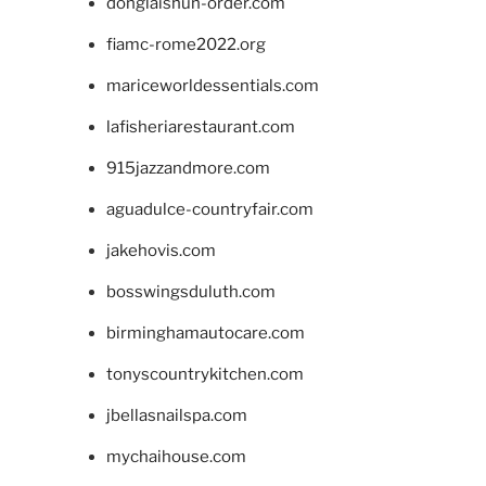
donglaishun-order.com
fiamc-rome2022.org
mariceworldessentials.com
lafisheriarestaurant.com
915jazzandmore.com
aguadulce-countryfair.com
jakehovis.com
bosswingsduluth.com
birminghamautocare.com
tonyscountrykitchen.com
jbellasnailspa.com
mychaihouse.com