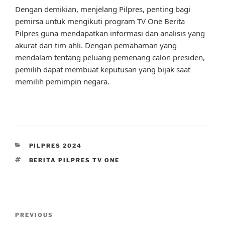
Dengan demikian, menjelang Pilpres, penting bagi
pemirsa untuk mengikuti program TV One Berita
Pilpres guna mendapatkan informasi dan analisis yang
akurat dari tim ahli. Dengan pemahaman yang
mendalam tentang peluang pemenang calon presiden,
pemilih dapat membuat keputusan yang bijak saat
memilih pemimpin negara.
CATEGORIES
PILPRES 2024
TAGS
BERITA PILPRES TV ONE
Post
Previous
PREVIOUS
navigation