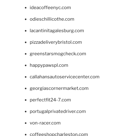
ideacoffeenyc.com
odieschillicothe.com
lacantinitagalesburg.com
pizzadeliverybristol.com
greenstarsmogcheck.com
happypawspl.com
callahansautoservicecenter.com
georgiascornermarket.com
perfectfit24-7.com
portugalprivatedriver.com
von-racer.com
coffeeshopcharleston.com