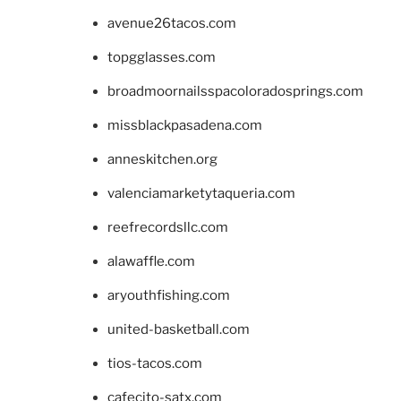
avenue26tacos.com
topgglasses.com
broadmoornailsspacoloradosprings.com
missblackpasadena.com
anneskitchen.org
valenciamarketytaqueria.com
reefrecordsllc.com
alawaffle.com
aryouthfishing.com
united-basketball.com
tios-tacos.com
cafecito-satx.com