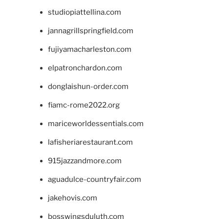
studiopiattellina.com
jannagrillspringfield.com
fujiyamacharleston.com
elpatronchardon.com
donglaishun-order.com
fiamc-rome2022.org
mariceworldessentials.com
lafisheriarestaurant.com
915jazzandmore.com
aguadulce-countryfair.com
jakehovis.com
bosswingsduluth.com