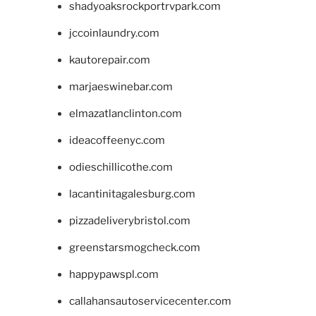
shadyoaksrockportrvpark.com
jccoinlaundry.com
kautorepair.com
marjaeswinebar.com
elmazatlanclinton.com
ideacoffeenyc.com
odieschillicothe.com
lacantinitagalesburg.com
pizzadeliverybristol.com
greenstarsmogcheck.com
happypawspl.com
callahansautoservicecenter.com