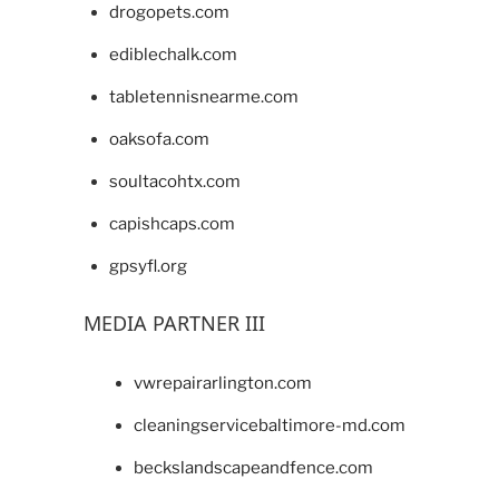
drogopets.com
ediblechalk.com
tabletennisnearme.com
oaksofa.com
soultacohtx.com
capishcaps.com
gpsyfl.org
MEDIA PARTNER III
vwrepairarlington.com
cleaningservicebaltimore-md.com
beckslandscapeandfence.com