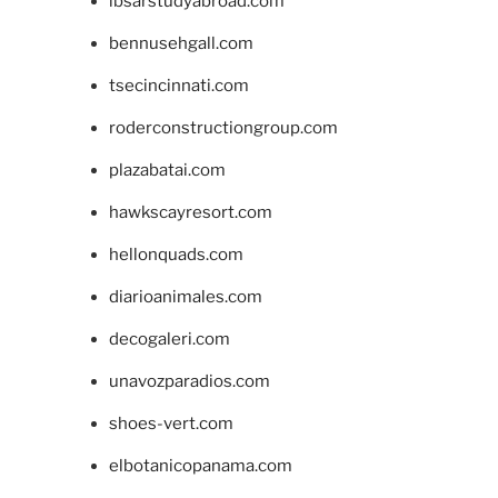
ibsarstudyabroad.com
bennusehgall.com
tsecincinnati.com
roderconstructiongroup.com
plazabatai.com
hawkscayresort.com
hellonquads.com
diarioanimales.com
decogaleri.com
unavozparadios.com
shoes-vert.com
elbotanicopanama.com