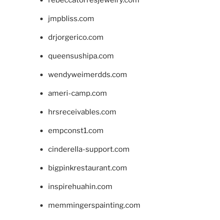
rebeccatorresjewelry.com
jmpbliss.com
drjorgerico.com
queensushipa.com
wendyweimerdds.com
ameri-camp.com
hrsreceivables.com
empconst1.com
cinderella-support.com
bigpinkrestaurant.com
inspirehuahin.com
memmingerspainting.com