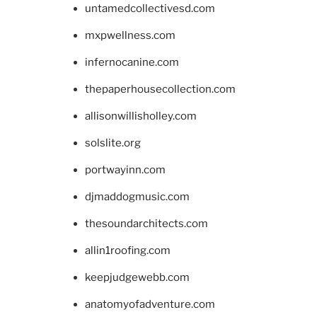
untamedcollectivesd.com
mxpwellness.com
infernocanine.com
thepaperhousecollection.com
allisonwillisholley.com
solslite.org
portwayinn.com
djmaddogmusic.com
thesoundarchitects.com
allin1roofing.com
keepjudgewebb.com
anatomyofadventure.com