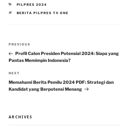
CATEGORIES
PILPRES 2024
TAGS
BERITA PILPRES TV ONE
Post
Previous
PREVIOUS
navigation
Post
Profil Calon Presiden Potensial 2024: Siapa yang
Pantas Memimpin Indonesia?
Next
NEXT
Post
Memahami Berita Pemilu 2024 PDF: Strategi dan
Kandidat yang Berpotensi Menang
ARCHIVES