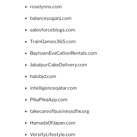
roselynns.com
balanceyoganj.com
salesforceblogs.com
TrainGames365.com
BaytownEvaCationRentals.com
JabalpurCakeDelivery.com
halobjd.com
intelligenceqatar.com
PikaPikaApp.com
takecareofbusinessdfw.org
HamadaOfJapan.com
VersifyLifestyle.com