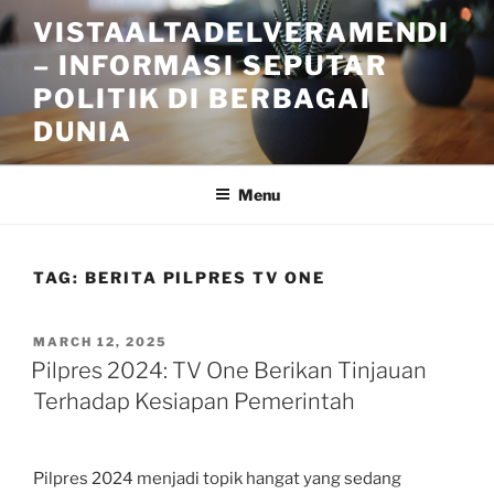
Skip
VISTAALTADELVERAMENDI
to
– INFORMASI SEPUTAR
content
POLITIK DI BERBAGAI
DUNIA
Menu
TAG:
BERITA PILPRES TV ONE
POSTED
MARCH 12, 2025
ON
Pilpres 2024: TV One Berikan Tinjauan
Terhadap Kesiapan Pemerintah
Pilpres 2024 menjadi topik hangat yang sedang