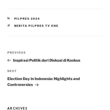
CATEGORIES
PILPRES 2024
TAGS
BERITA PILPRES TV ONE
Post
Previous
PREVIOUS
navigation
Post
Inspirasi Politik dari Diskusi di Kaskus
Next
NEXT
Post
Election Day in Indonesia: Highlights and
Controversies
ARCHIVES