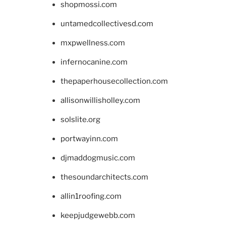
shopmossi.com
untamedcollectivesd.com
mxpwellness.com
infernocanine.com
thepaperhousecollection.com
allisonwillisholley.com
solslite.org
portwayinn.com
djmaddogmusic.com
thesoundarchitects.com
allin1roofing.com
keepjudgewebb.com