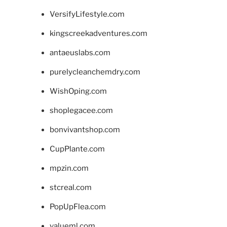
VersifyLifestyle.com
kingscreekadventures.com
antaeuslabs.com
purelycleanchemdry.com
WishOping.com
shoplegacee.com
bonvivantshop.com
CupPlante.com
mpzin.com
stcreal.com
PopUpFlea.com
valueml.com