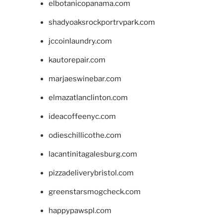
elbotanicopanama.com
shadyoaksrockportrvpark.com
jccoinlaundry.com
kautorepair.com
marjaeswinebar.com
elmazatlanclinton.com
ideacoffeenyc.com
odieschillicothe.com
lacantinitagalesburg.com
pizzadeliverybristol.com
greenstarsmogcheck.com
happypawspl.com