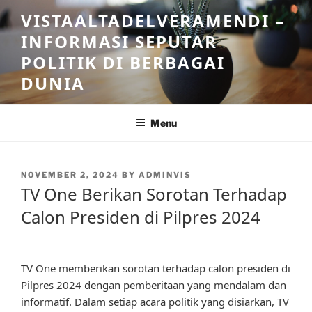
Skip
VISTAALTADELVERAMENDI –
to
INFORMASI SEPUTAR
content
POLITIK DI BERBAGAI
DUNIA
Menu
POSTED
NOVEMBER 2, 2024
BY
ADMINVIS
ON
TV One Berikan Sorotan Terhadap
Calon Presiden di Pilpres 2024
TV One memberikan sorotan terhadap calon presiden di
Pilpres 2024 dengan pemberitaan yang mendalam dan
informatif. Dalam setiap acara politik yang disiarkan, TV