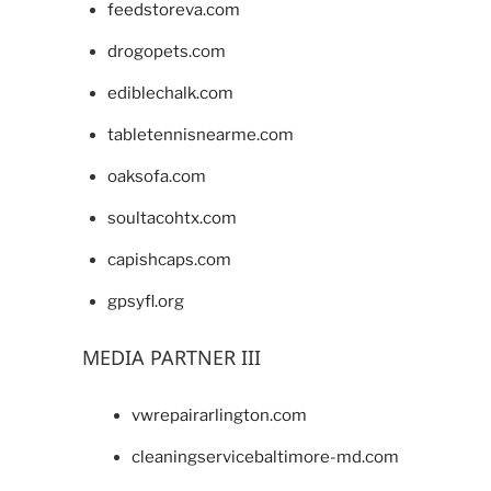
feedstoreva.com
drogopets.com
ediblechalk.com
tabletennisnearme.com
oaksofa.com
soultacohtx.com
capishcaps.com
gpsyfl.org
MEDIA PARTNER III
vwrepairarlington.com
cleaningservicebaltimore-md.com