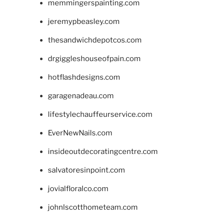
memmingerspainting.com
jeremypbeasley.com
thesandwichdepotcos.com
drgiggleshouseofpain.com
hotflashdesigns.com
garagenadeau.com
lifestylechauffeurservice.com
EverNewNails.com
insideoutdecoratingcentre.com
salvatoresinpoint.com
jovialfloralco.com
johnlscotthometeam.com