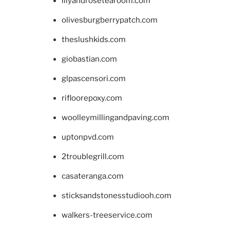
lilyandrosetearoom.com
olivesburgberrypatch.com
theslushkids.com
giobastian.com
glpascensori.com
rifloorepoxy.com
woolleymillingandpaving.com
uptonpvd.com
2troublegrill.com
casateranga.com
sticksandstonesstudiooh.com
walkers-treeservice.com