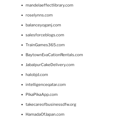
mandelaeffectlibrary.com
roselynns.com
balanceyoganj.com
salesforceblogs.com
TrainGames365.com
BaytownEvaCationRentals.com
JabalpurCakeDelivery.com
halobjd.com
intelligenceqatar.com
PikaPikaApp.com
takecareofbusinessdfw.org
HamadaOfJapan.com