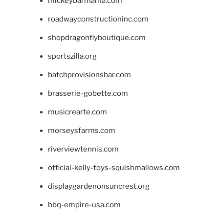
mickeybarmama.com
roadwayconstructioninc.com
shopdragonflyboutique.com
sportszilla.org
batchprovisionsbar.com
brasserie-gobette.com
musicrearte.com
morseysfarms.com
riverviewtennis.com
official-kelly-toys-squishmallows.com
displaygardenonsuncrest.org
bbq-empire-usa.com