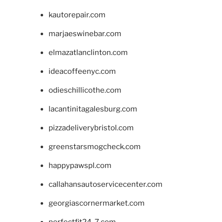
kautorepair.com
marjaeswinebar.com
elmazatlanclinton.com
ideacoffeenyc.com
odieschillicothe.com
lacantinitagalesburg.com
pizzadeliverybristol.com
greenstarsmogcheck.com
happypawspl.com
callahansautoservicecenter.com
georgiascornermarket.com
perfectfit24-7.com