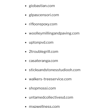
giobastian.com
glpascensori.com
rifloorepoxy.com
woolleymillingandpaving.com
uptonpvd.com
2troublegrill.com
casateranga.com
sticksandstonesstudiooh.com
walkers-treeservice.com
shopmossi.com
untamedcollectivesd.com
mxpwellness.com