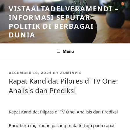
Skip
VISTAALTADELVERAMENDI –
to
INFORMASI SEPUTAR
content
POLITIK DI BERBAGAI
DUNIA
Menu
POSTED
DECEMBER 19, 2024
BY
ADMINVIS
ON
Rapat Kandidat Pilpres di TV One:
Analisis dan Prediksi
Rapat Kandidat Pilpres di TV One: Analisis dan Prediksi
Baru-baru ini, ribuan pasang mata tertuju pada rapat