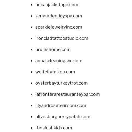
pecanjackstogo.com
zengardendayspa.com
sparklejewelryinc.com
ironcladtattoostudio.com
bruinshome.com
annascleaningsvc.com
wolfcitytattoo.com
oysterbayturkeytrot.com
lafronterarestauranteybar.com
lilyandrosetearoom.com
olivesburgberrypatch.com
theslushkids.com