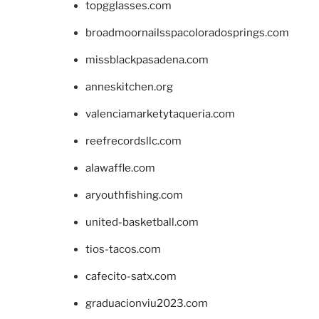
topgglasses.com
broadmoornailsspacoloradosprings.com
missblackpasadena.com
anneskitchen.org
valenciamarketytaqueria.com
reefrecordsllc.com
alawaffle.com
aryouthfishing.com
united-basketball.com
tios-tacos.com
cafecito-satx.com
graduacionviu2023.com