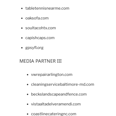
tabletennisnearme.com
oaksofa.com
soultacohtx.com
capishcaps.com
gpsyfl.org
MEDIA PARTNER III
vwrepairarlington.com
cleaningservicebaltimore-md.com
beckslandscapeandfence.com
vistaaltadelveramendi.com
coastlinecateringnc.com