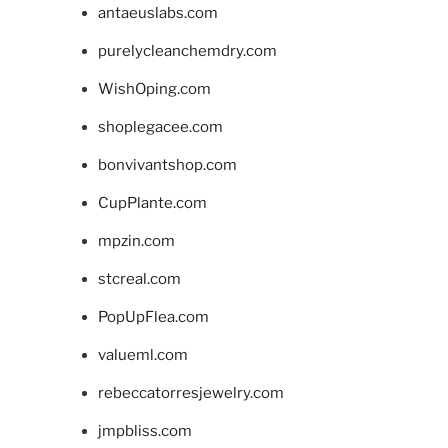
antaeuslabs.com
purelycleanchemdry.com
WishOping.com
shoplegacee.com
bonvivantshop.com
CupPlante.com
mpzin.com
stcreal.com
PopUpFlea.com
valueml.com
rebeccatorresjewelry.com
jmpbliss.com