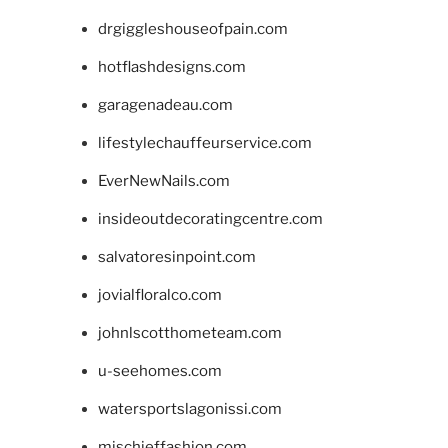
drgiggleshouseofpain.com
hotflashdesigns.com
garagenadeau.com
lifestylechauffeurservice.com
EverNewNails.com
insideoutdecoratingcentre.com
salvatoresinpoint.com
jovialfloralco.com
johnlscotthometeam.com
u-seehomes.com
watersportslagonissi.com
mischieffashion.com