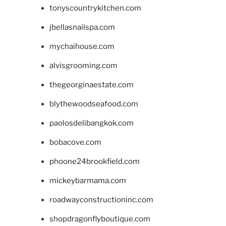
tonyscountrykitchen.com
jbellasnailspa.com
mychaihouse.com
alvisgrooming.com
thegeorginaestate.com
blythewoodseafood.com
paolosdelibangkok.com
bobacove.com
phoone24brookfield.com
mickeybarmama.com
roadwayconstructioninc.com
shopdragonflyboutique.com