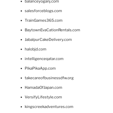
balanceyoganj.com
salesforceblogs.com
TrainGames365.com
BaytownEvaCationRentals.com
JabalpurCakeDelivery.com
halobjd.com
intelligenceqatar.com
PikaPikaApp.com
takecareofbusinessdfw.org
HamadaOfJapan.com
VersifyLifestyle.com
kingscreekadventures.com