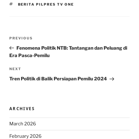
TAGS
BERITA PILPRES TV ONE
Post
Previous
PREVIOUS
navigation
Post
Fenomena Politik NTB: Tantangan dan Peluang di
Era Pasca-Pemilu
Next
NEXT
Post
Tren Politik di Balik Persiapan Pemilu 2024
ARCHIVES
March 2026
February 2026