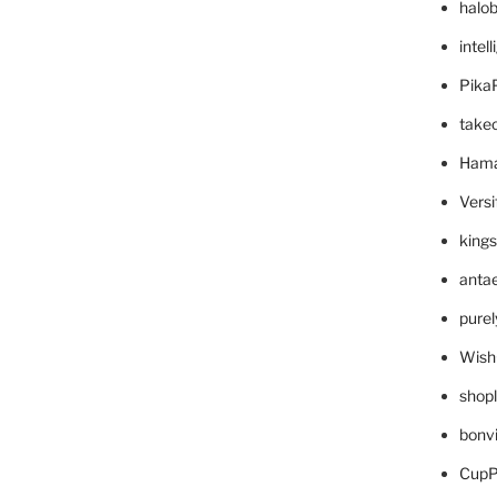
halo
intel
Pika
take
Hama
Versi
king
anta
pure
Wish
shop
bonv
CupP