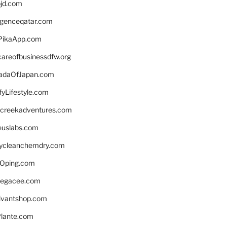
bjd.com
ligenceqatar.com
PikaApp.com
careofbusinessdfw.org
daOfJapan.com
fyLifestyle.com
screekadventures.com
euslabs.com
lycleanchemdry.com
Oping.com
legacee.com
ivantshop.com
lante.com