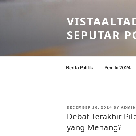
Skip
to
VISTAALTA
content
SEPUTAR P
Berita Politik
Pemilu 2024
POSTED
DECEMBER 26, 2024
BY
ADMIN
ON
Debat Terakhir Pil
yang Menang?