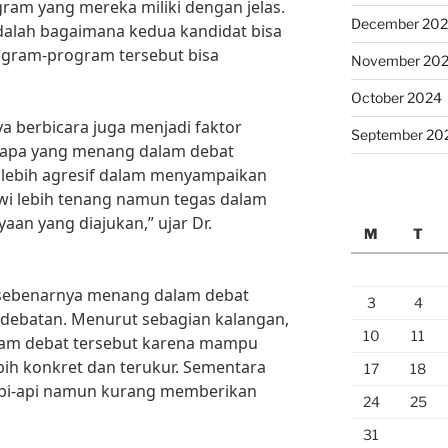
m yang mereka miliki dengan jelas.
December 20
adalah bagaimana kedua kandidat bisa
gram-program tersebut bisa
November 20
October 2024
ya berbicara juga menjadi faktor
September 20
iapa yang menang dalam debat
at lebih agresif dalam menyampaikan
i lebih tenang namun tegas dalam
an yang diajukan,” ujar Dr.
M
T
 sebenarnya menang dalam debat
3
4
erdebatan. Menurut sebagian kalangan,
10
11
dalam debat tersebut karena mampu
ih konkret dan terukur. Sementara
17
18
api-api namun kurang memberikan
24
25
31