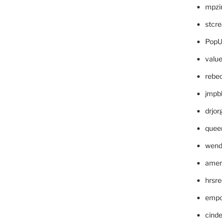
mpzi
stcr
PopU
valu
rebe
jmpb
drjor
quee
wend
amer
hrsr
empc
cinde