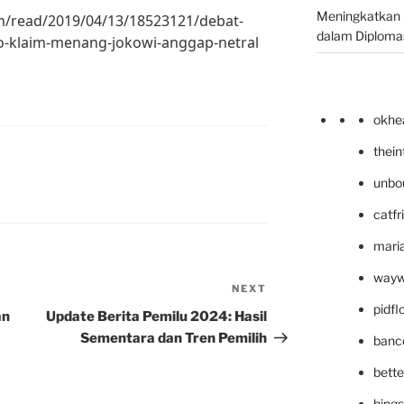
Meningkatkan 
om/read/2019/04/13/18523121/debat-
dalam Diplomas
wo-klaim-menang-jokowi-anggap-netral
okhe
thei
unbo
catfr
maria
wayw
NEXT
Next
pidf
Post
an
Update Berita Pemilu 2024: Hasil
Sementara dan Tren Pemilih
banc
bett
hing