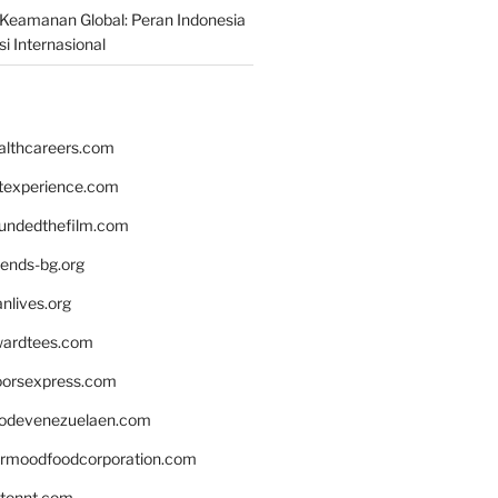
Keamanan Global: Peran Indonesia
i Internasional
althcareers.com
ntexperience.com
undedthefilm.com
iends-bg.org
nlives.org
ardtees.com
loorsexpress.com
odevenezuelaen.com
ermoodfoodcorporation.com
stonnt.com