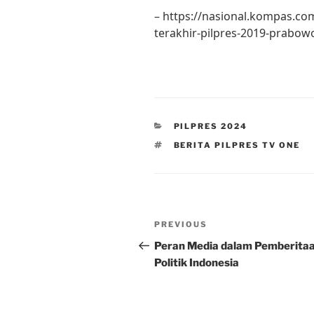
– https://nasional.kompas.c
terakhir-pilpres-2019-prabo
CATEGORIES
PILPRES 2024
TAGS
BERITA PILPRES TV ONE
Post
Previous
PREVIOUS
navigation
Post
Peran Media dalam Pemberita
Politik Indonesia