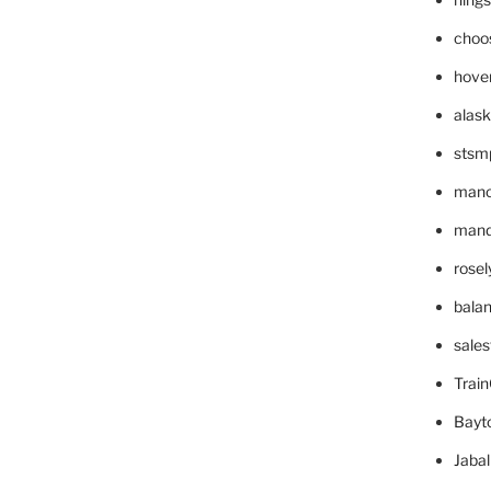
choo
hove
alask
stsm
mano
mande
rose
bala
sale
Trai
Bayt
Jaba