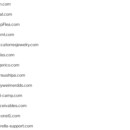
n.com
eal.com
pFlea.com
eml.com
ccatorresjewelry.com
liss.com
gerico.com
nsushipa.com
yweimerdds.com
i-camp.com
eceivables.com
onst1.com
rella-support.com