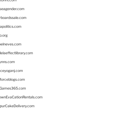
seagender.com
rboardssale.com
apolitics.com
p.org
elneves.com
laeffectlibrary.com
lynns.com
nceyoganj.com
sforceblogs.com
nGames365.com
ownEvaCationRentals.com
lpurCakeDelivery.com