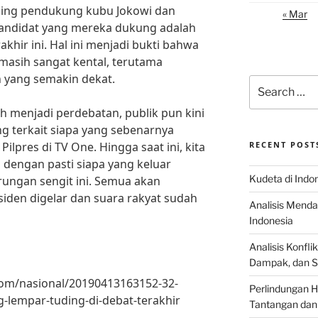
sing pendukung kubu Jokowi dan
« Mar
andidat yang mereka dukung adalah
hir ini. Hal ini menjadi bukti bahwa
a masih sangat kental, terutama
 yang semakin dekat.
Search
for:
h menjadi perdebatan, publik pun kini
ing terkait siapa yang sebenarnya
ilpres di TV One. Hingga saat ini, kita
RECENT POST
dengan pasti siapa yang keluar
Kudeta di Indo
ungan sengit ini. Semua akan
siden digelar dan suara rakyat sudah
Analisis Menda
Indonesia
Analisis Konflik
Dampak, dan S
com/nasional/20190413163152-32-
Perlindungan H
-lempar-tuding-di-debat-terakhir
Tantangan dan