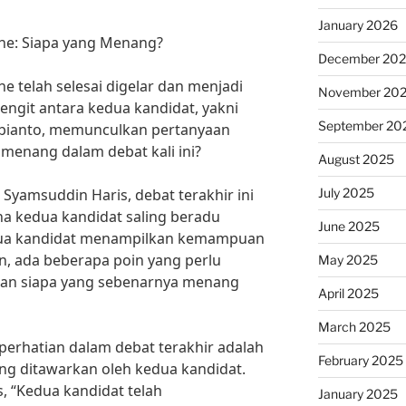
January 2026
One: Siapa yang Menang?
December 20
ne telah selesai digelar dan menjadi
November 20
engit antara kedua kandidat, yakni
September 20
bianto, memunculkan pertanyaan
 menang dalam debat kali ini?
August 2025
July 2025
 Syamsuddin Haris, debat terakhir ini
a kedua kandidat saling beradu
June 2025
dua kandidat menampilkan kemampuan
, ada beberapa poin yang perlu
May 2025
kan siapa yang sebenarnya menang
April 2025
March 2025
 perhatian dalam debat terakhir adalah
February 2025
g ditawarkan oleh kedua kandidat.
, “Kedua kandidat telah
January 2025