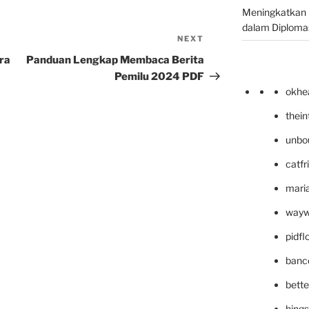
Meningkatkan 
dalam Diplomas
NEXT
Next
Post
ara
Panduan Lengkap Membaca Berita
Pemilu 2024 PDF
okhe
thei
unbo
catfr
maria
wayw
pidf
banc
bett
hing