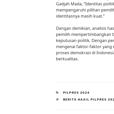
Gadjah Mada, “Identitas poli
mempengaruhi pilihan pemilih
identitasnya masih kuat.”
Dengan demikian, analisis ha
pemilih mempertimbangkan b
keputusan politik. Dengan 
mengenai faktor-faktor yang
proses demokrasi di Indonesi
berkualitas.
CATEGORIES
PILPRES 2024
TAGS
BERITA HASIL PILPRES 20