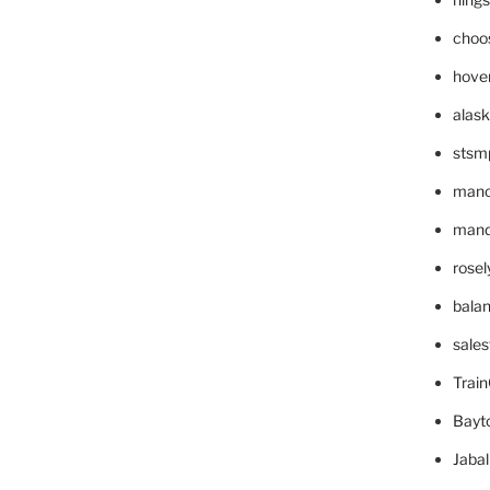
choo
hove
alask
stsm
mano
mande
rose
bala
sale
Trai
Bayt
Jaba