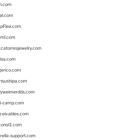
n.com
eal.com
pFlea.com
eml.com
ccatorresjewelry.com
liss.com
gerico.com
nsushipa.com
yweimerdds.com
i-camp.com
eceivables.com
onst1.com
rella-support.com