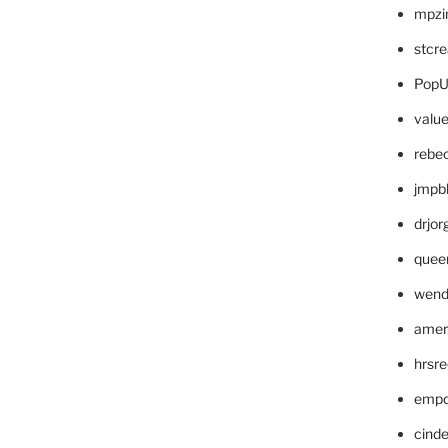
mpzi
stcr
PopU
valu
rebe
jmpb
drjor
quee
wend
amer
hrsr
empc
cinde