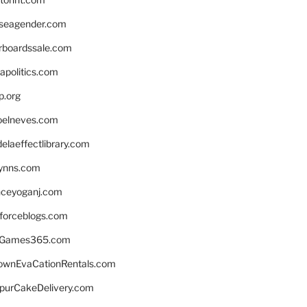
seagender.com
rboardssale.com
apolitics.com
p.org
elneves.com
laeffectlibrary.com
lynns.com
nceyoganj.com
sforceblogs.com
nGames365.com
ownEvaCationRentals.com
lpurCakeDelivery.com