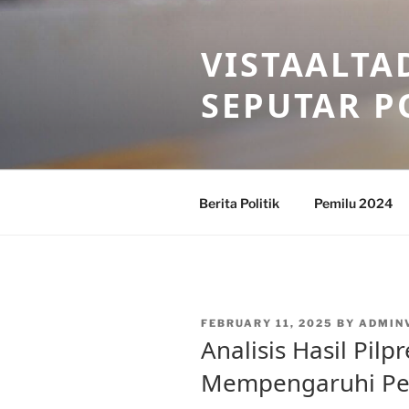
Skip
to
VISTAALTA
content
SEPUTAR P
Berita Politik
Pemilu 2024
POSTED
FEBRUARY 11, 2025
BY
ADMIN
ON
Analisis Hasil Pil
Mempengaruhi Pe