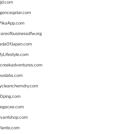
bjd.com
ligenceqatar.com
PikaApp.com
careofbusinessdfw.org
daOfJapan.com
fyLifestyle.com
screekadventures.com
euslabs.com
lycleanchemdry.com
Oping.com
legacee.com
ivantshop.com
lante.com