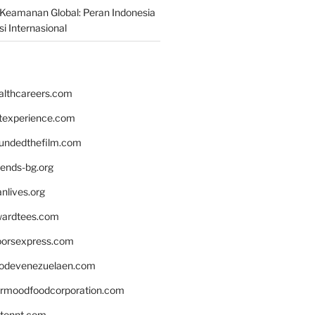
Keamanan Global: Peran Indonesia
i Internasional
althcareers.com
ntexperience.com
undedthefilm.com
iends-bg.org
nlives.org
ardtees.com
loorsexpress.com
odevenezuelaen.com
ermoodfoodcorporation.com
stonnt.com