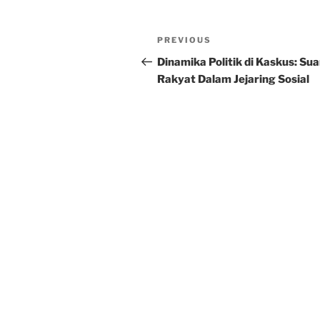
Post
Previous
PREVIOUS
navigation
Post
Dinamika Politik di Kaskus: Su
Rakyat Dalam Jejaring Sosial