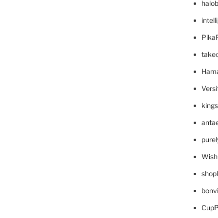
halo
intel
Pika
take
Hama
Versi
king
anta
pure
Wish
shop
bonv
CupP