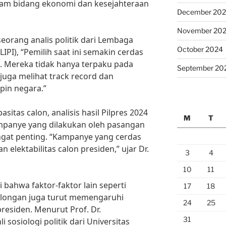
am bidang ekonomi dan kesejahteraan
December 20
November 20
seorang analis politik dari Lembaga
October 2024
IPI), “Pemilih saat ini semakin cerdas
. Mereka tidak hanya terpaku pada
September 20
i juga melihat track record dan
pin negara.”
sitas calon, analisis hasil Pilpres 2024
M
T
panye yang dilakukan oleh pasangan
ngat penting. “Kampanye yang cerdas
 elektabilitas calon presiden,” ujar Dr.
3
4
10
11
 bahwa faktor-faktor lain seperti
17
18
golongan juga turut memengaruhi
24
25
residen. Menurut Prof. Dr.
31
 sosiologi politik dari Universitas