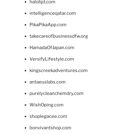
halobjd.com
intelligenceqatar.com
PikaPikaApp.com
takecareofbusinessdfw.org
HamadaOfJapan.com
VersifyLifestyle.com
kingscreekadventures.com
antaeuslabs.com
purelycleanchemdry.com
WishOping.com
shoplegacee.com
bonvivantshop.com