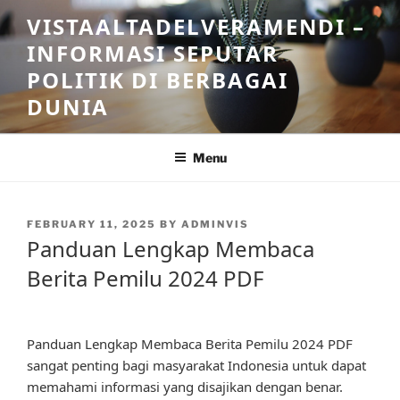
Skip
VISTAALTADELVERAMENDI –
to
INFORMASI SEPUTAR
content
POLITIK DI BERBAGAI
DUNIA
Menu
POSTED
FEBRUARY 11, 2025
BY
ADMINVIS
ON
Panduan Lengkap Membaca
Berita Pemilu 2024 PDF
Panduan Lengkap Membaca Berita Pemilu 2024 PDF
sangat penting bagi masyarakat Indonesia untuk dapat
memahami informasi yang disajikan dengan benar.