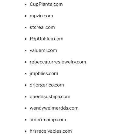
CupPlante.com
mpzin.com
stcreal.com
PopUpFlea.com
valueml.com
rebeccatorresjewelry.com
jmpbliss.com
drjorgerico.com
queensushipa.com
wendyweimerdds.com
ameri-camp.com
hrsreceivables.com