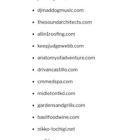
djmaddogmusic.com
thesoundarchitects.com
allin1roofing.com
keepjudgewebb.com
anatomyofadventure.com
drivancastillo.com
cmmedspa.com
midletontkd.com
gardensandgrills.com
basilfoodwine.com
nikko-tochigi.net