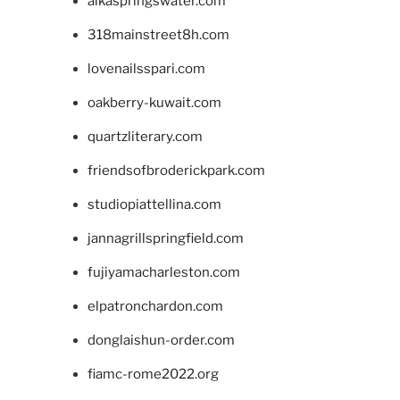
alkaspringswater.com
318mainstreet8h.com
lovenailsspari.com
oakberry-kuwait.com
quartzliterary.com
friendsofbroderickpark.com
studiopiattellina.com
jannagrillspringfield.com
fujiyamacharleston.com
elpatronchardon.com
donglaishun-order.com
fiamc-rome2022.org