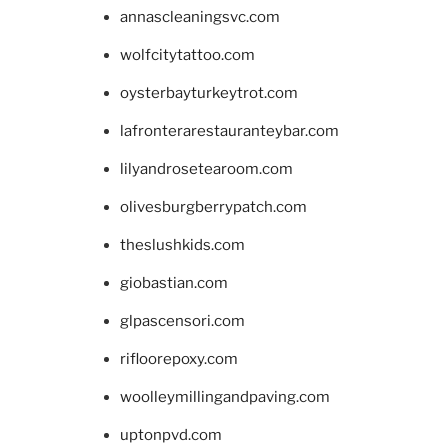
annascleaningsvc.com
wolfcitytattoo.com
oysterbayturkeytrot.com
lafronterarestauranteybar.com
lilyandrosetearoom.com
olivesburgberrypatch.com
theslushkids.com
giobastian.com
glpascensori.com
rifloorepoxy.com
woolleymillingandpaving.com
uptonpvd.com