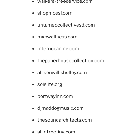
walkers-treeservice.com
shopmossi.com
untamedcollectivesd.com
mxpwellness.com
infernocanine.com
thepaperhousecollection.com
allisonwillisholley.com
solslite.org
portwayinn.com
djmaddogmusic.com
thesoundarchitects.com
allin1roofing.com