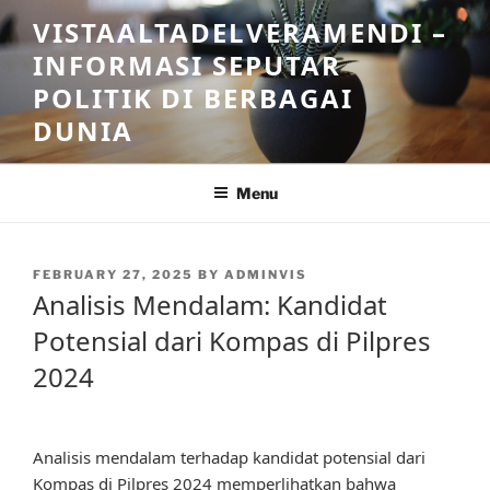
Skip
VISTAALTADELVERAMENDI –
to
INFORMASI SEPUTAR
content
POLITIK DI BERBAGAI
DUNIA
Menu
POSTED
FEBRUARY 27, 2025
BY
ADMINVIS
ON
Analisis Mendalam: Kandidat
Potensial dari Kompas di Pilpres
2024
Analisis mendalam terhadap kandidat potensial dari
Kompas di Pilpres 2024 memperlihatkan bahwa