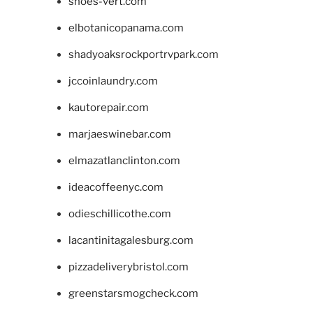
shoes-vert.com
elbotanicopanama.com
shadyoaksrockportrvpark.com
jccoinlaundry.com
kautorepair.com
marjaeswinebar.com
elmazatlanclinton.com
ideacoffeenyc.com
odieschillicothe.com
lacantinitagalesburg.com
pizzadeliverybristol.com
greenstarsmogcheck.com