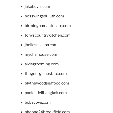
jakehovis.com
bosswingsduluth.com
birminghamautocare.com
tonyscountrykitchen.com
jbellasnailspa.com
mychaihouse.com
alvisgrooming.com
thegeorginaestate.com
blythewoodseafood.com
paolosdelibangkok.com
bobacove.com
phoone24brookfield.com