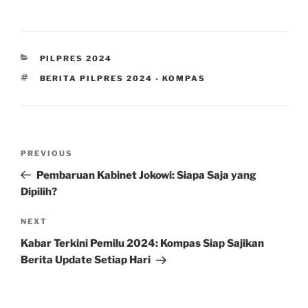
CATEGORIES
PILPRES 2024
TAGS
BERITA PILPRES 2024 - KOMPAS
Post
Previous
PREVIOUS
navigation
Post
Pembaruan Kabinet Jokowi: Siapa Saja yang
Dipilih?
Next
NEXT
Post
Kabar Terkini Pemilu 2024: Kompas Siap Sajikan
Berita Update Setiap Hari