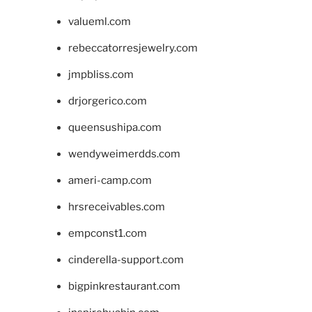
valueml.com
rebeccatorresjewelry.com
jmpbliss.com
drjorgerico.com
queensushipa.com
wendyweimerdds.com
ameri-camp.com
hrsreceivables.com
empconst1.com
cinderella-support.com
bigpinkrestaurant.com