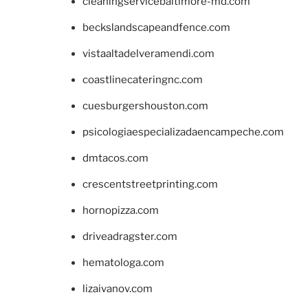
cleaningservicebaltimore-md.com
beckslandscapeandfence.com
vistaaltadelveramendi.com
coastlinecateringnc.com
cuesburgershouston.com
psicologiaespecializadaencampeche.com
dmtacos.com
crescentstreetprinting.com
hornopizza.com
driveadragster.com
hematologa.com
lizaivanov.com