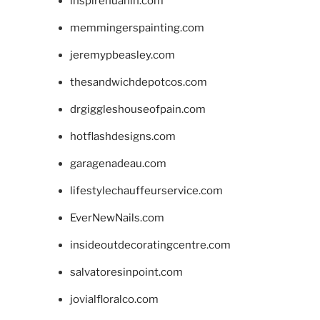
inspirehuahin.com
memmingerspainting.com
jeremypbeasley.com
thesandwichdepotcos.com
drgiggleshouseofpain.com
hotflashdesigns.com
garagenadeau.com
lifestylechauffeurservice.com
EverNewNails.com
insideoutdecoratingcentre.com
salvatoresinpoint.com
jovialfloralco.com