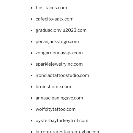
tios-tacos.com
cafecito-satx.com
graduacionviu2023.com
pecanjackstogo.com
zengardendayspa.com
sparklejewelryinc.com
ironcladtattoostudio.com
bruinshome.com
annascleaningsvc.com
wolfcitytattoo.com
oysterbayturkeytrot.com
lafronterarestauranteybar.com