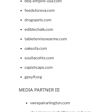
bbq-empire-usa.com
feedstoreva.com
drogopets.com
ediblechalk.com
tabletennisnearme.com
oaksofa.com
soultacohtx.com
capishcaps.com
gpsyfl.org
MEDIA PARTNER III
vwrepairarlington.com