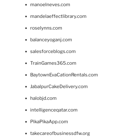
manoelneves.com
mandelaeffectlibrary.com
roselynns.com
balanceyoganj.com
salesforceblogs.com
TrainGames365.com
BaytownEvaCationRentals.com
JabalpurCakeDelivery.com
halobjd.com
intelligenceqatar.com
PikaPikaApp.com
takecareofbusinessdfw.org