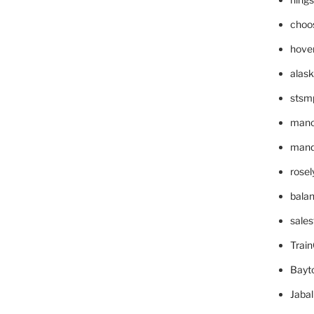
choo
hove
alask
stsm
mano
mande
rose
bala
sale
Trai
Bayt
Jaba