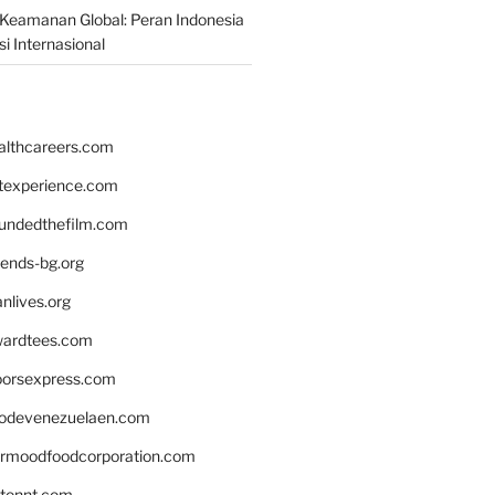
Keamanan Global: Peran Indonesia
i Internasional
althcareers.com
ntexperience.com
undedthefilm.com
iends-bg.org
nlives.org
ardtees.com
loorsexpress.com
odevenezuelaen.com
ermoodfoodcorporation.com
stonnt.com