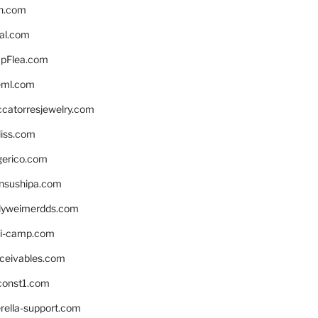
n.com
eal.com
pFlea.com
eml.com
ccatorresjewelry.com
liss.com
gerico.com
nsushipa.com
yweimerdds.com
i-camp.com
eceivables.com
onst1.com
rella-support.com