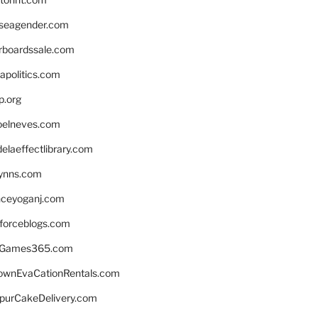
seagender.com
rboardssale.com
apolitics.com
p.org
elneves.com
laeffectlibrary.com
lynns.com
nceyoganj.com
sforceblogs.com
nGames365.com
ownEvaCationRentals.com
lpurCakeDelivery.com