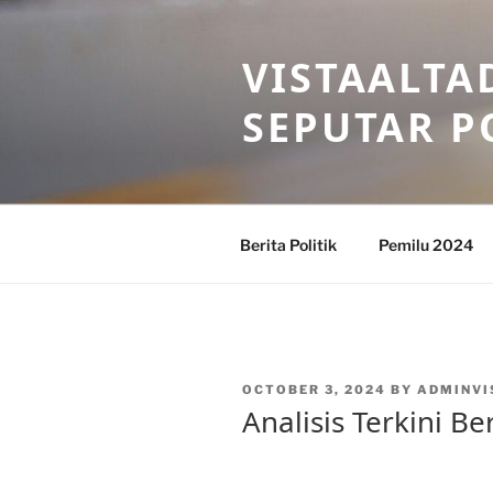
Skip
to
VISTAALTA
content
SEPUTAR P
Berita Politik
Pemilu 2024
POSTED
OCTOBER 3, 2024
BY
ADMINVI
ON
Analisis Terkini Be