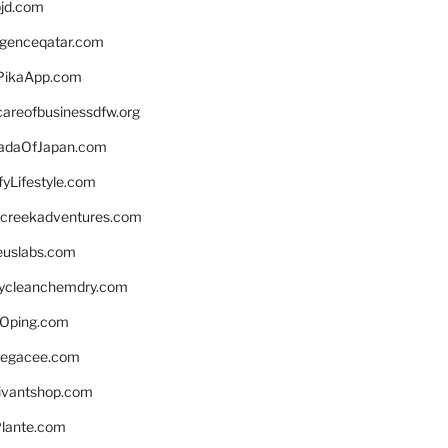
bjd.com
ligenceqatar.com
PikaApp.com
careofbusinessdfw.org
daOfJapan.com
fyLifestyle.com
screekadventures.com
euslabs.com
lycleanchemdry.com
Oping.com
legacee.com
ivantshop.com
lante.com