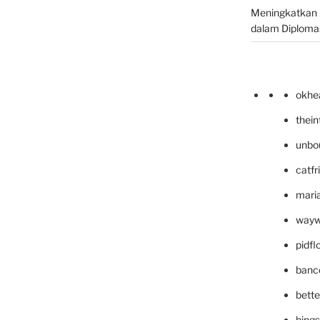
Meningkatkan 
dalam Diplomas
okhe
thei
unbo
catfr
maria
wayw
pidf
banc
bett
hing