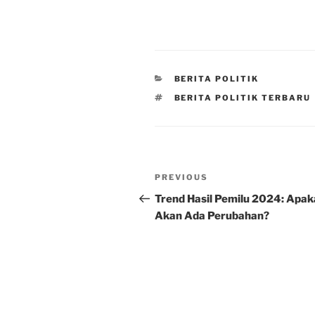
CATEGORIES
BERITA POLITIK
TAGS
BERITA POLITIK TERBARU
Post
Previous
PREVIOUS
navigation
Post
Trend Hasil Pemilu 2024: Apa
Akan Ada Perubahan?