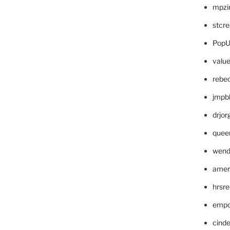
mpzi
stcr
PopU
valu
rebe
jmpb
drjor
quee
wend
amer
hrsr
empc
cinde