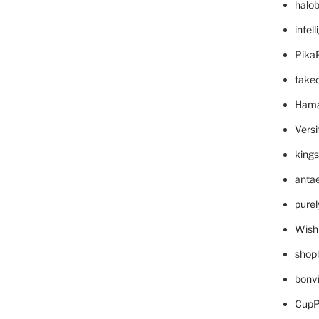
halo
intel
Pika
take
Hama
Versi
king
anta
pure
Wish
shop
bonv
CupP