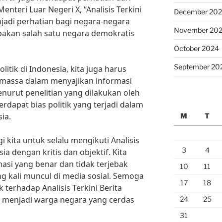
nteri Luar Negeri X, “Analisis Terkini
December 20
enjadi perhatian bagi negara-negara
November 20
pakan salah satu negara demokratis
October 2024
September 20
olitik di Indonesia, kita juga harus
massa dalam menyajikan informasi
nurut penelitian yang dilakukan oleh
dapat bias politik yang terjadi dalam
ia.
M
T
 kita untuk selalu mengikuti Analisis
3
4
sia dengan kritis dan objektif. Kita
si yang benar dan tidak terjebak
10
11
ng kali muncul di media sosial. Semoga
17
18
erhadap Analisis Terkini Berita
pat menjadi warga negara yang cerdas
24
25
31