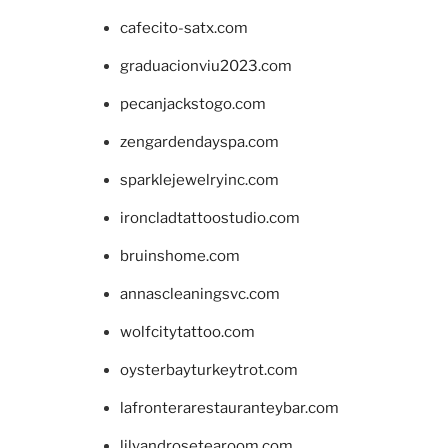
cafecito-satx.com
graduacionviu2023.com
pecanjackstogo.com
zengardendayspa.com
sparklejewelryinc.com
ironcladtattoostudio.com
bruinshome.com
annascleaningsvc.com
wolfcitytattoo.com
oysterbayturkeytrot.com
lafronterarestauranteybar.com
lilyandrosetearoom.com