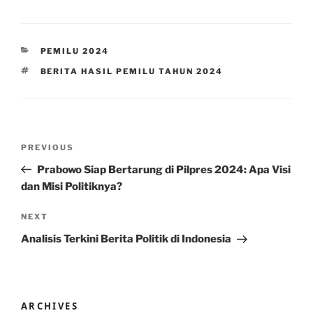
CATEGORIES
PEMILU 2024
TAGS
BERITA HASIL PEMILU TAHUN 2024
Post
Previous
PREVIOUS
navigation
Post
Prabowo Siap Bertarung di Pilpres 2024: Apa Visi
dan Misi Politiknya?
Next
NEXT
Post
Analisis Terkini Berita Politik di Indonesia
ARCHIVES