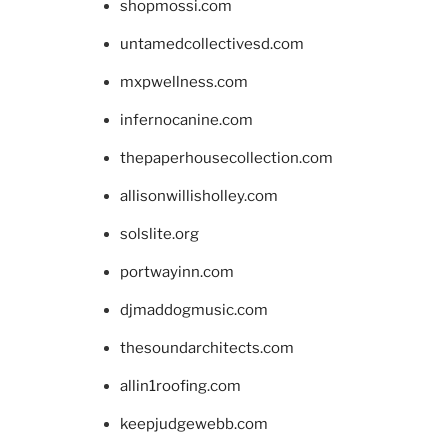
shopmossi.com
untamedcollectivesd.com
mxpwellness.com
infernocanine.com
thepaperhousecollection.com
allisonwillisholley.com
solslite.org
portwayinn.com
djmaddogmusic.com
thesoundarchitects.com
allin1roofing.com
keepjudgewebb.com