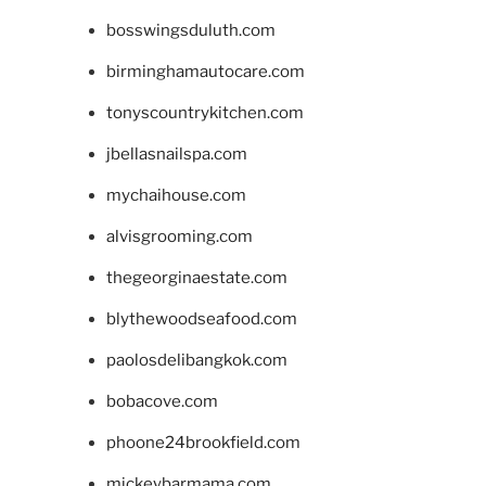
bosswingsduluth.com
birminghamautocare.com
tonyscountrykitchen.com
jbellasnailspa.com
mychaihouse.com
alvisgrooming.com
thegeorginaestate.com
blythewoodseafood.com
paolosdelibangkok.com
bobacove.com
phoone24brookfield.com
mickeybarmama.com