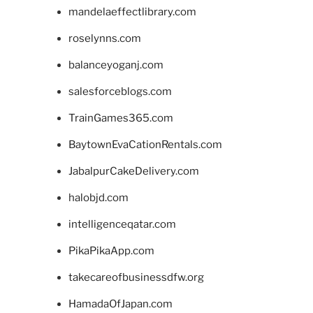
mandelaeffectlibrary.com
roselynns.com
balanceyoganj.com
salesforceblogs.com
TrainGames365.com
BaytownEvaCationRentals.com
JabalpurCakeDelivery.com
halobjd.com
intelligenceqatar.com
PikaPikaApp.com
takecareofbusinessdfw.org
HamadaOfJapan.com