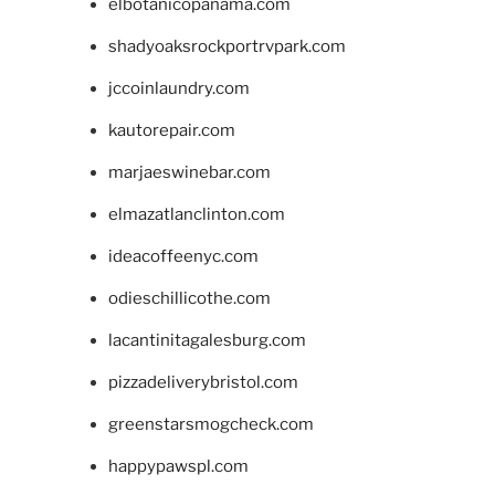
elbotanicopanama.com
shadyoaksrockportrvpark.com
jccoinlaundry.com
kautorepair.com
marjaeswinebar.com
elmazatlanclinton.com
ideacoffeenyc.com
odieschillicothe.com
lacantinitagalesburg.com
pizzadeliverybristol.com
greenstarsmogcheck.com
happypawspl.com