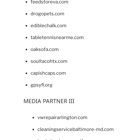
feedstoreva.com
drogopets.com
ediblechalk.com
tabletennisnearme.com
oaksofa.com
soultacohtx.com
capishcaps.com
gpsyfl.org
MEDIA PARTNER III
vwrepairarlington.com
cleaningservicebaltimore-md.com