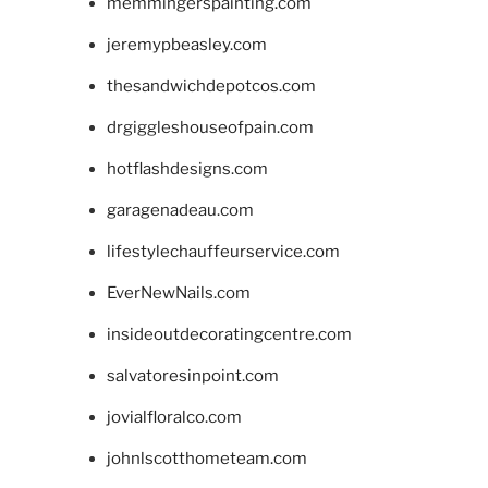
memmingerspainting.com
jeremypbeasley.com
thesandwichdepotcos.com
drgiggleshouseofpain.com
hotflashdesigns.com
garagenadeau.com
lifestylechauffeurservice.com
EverNewNails.com
insideoutdecoratingcentre.com
salvatoresinpoint.com
jovialfloralco.com
johnlscotthometeam.com